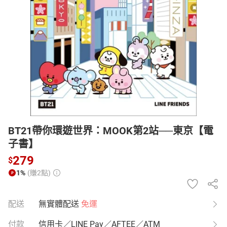
日本購物
電子/紙本書
HOT
BT21帶你環遊世界：MOOK第2站──東京【電
子書】
279
$
1%
(賺2點)
配送
無實體配送
免運
付款
信用卡／LINE Pay／AFTEE／ATM