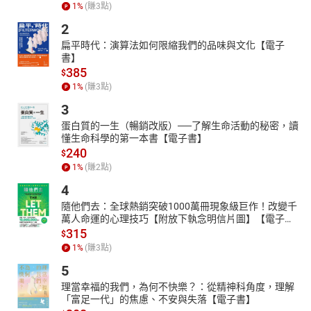
BT21專屬筆記頁，留下超萌心情
1
%
(賺
3
點)
書末附上筆記頁，貼心可愛的設計讓你能和BT21一起創造美好回
2
憶；使用上全憑個人喜好，不管是旅行記錄、心得分享，或是想對
扁平時代：演算法如何限縮我們的品味與文化【電子
宇宙明星愛的告白，都可以盡情書寫。就讓BT21閃閃發光的故事，
書】
透過你的文字，一直延續下去吧！
385
$
1
%
(賺
3
點)
【本書特色】
・同系列多個城市，以不同風格與設計帶你環遊世界，保證讓喜愛
3
BT21的UNISTARS超級滿意，只要翻開就會忍不住大喊：「太可愛
蛋白質的一生（暢銷改版）──了解生命活動的秘密，讀
了」！
懂生命科學的第一本書【電子書】
240
$
・內頁充滿設計巧思，翻開就是滿滿的宇宙明星陪你玩遍全世界。
1
%
(賺
2
點)
・書中收錄地點，皆為MOOK嚴選出最好玩、最好買以及最好吃的
4
經典行程，只要跟著走，新手也能玩得像達人。
隨他們去：全球熱銷突破1000萬冊現象級巨作！改變千
・書中貼心附上心情筆記頁，怎麼使用都可以，讓你自由發揮不設
萬人命運的心理技巧【附放下執念明信片圖】【電子
限。
書】
315
$
1
%
(賺
3
點)
5
理當幸福的我們，為何不快樂？：從精神科角度，理解
「富足一代」的焦慮、不安與失落【電子書】