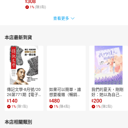
308
$
1
%
(賺
3
點)
查看更多
本店最新到貨
傳記文學-8月號/20
如果可以簡單，誰
我們的夏天，剛剛
26第771期【電子
想要複雜（暢銷經
好：她以為自己只
書】
典新編版）【電子
是逃離一段失敗的
140
480
200
$
$
$
書】
愛，卻在薰衣草盛
1
%
(賺
1
點)
1
%
(賺
4
點)
1
%
(賺
2
點)
開的山裡，重新學
會愛人，也學會把
自己留在幸福裡。
本店相關類別
【電子書】