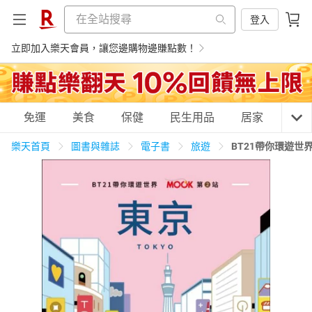
登入
立即加入樂天會員，讓您邊購物邊賺點數！
購物網分類
免運
美食
保健
民生用品
居家
3C
樂天首頁
圖書與雜誌
電子書
旅遊
BT21帶你環遊世
天天免運
美食蛋糕
養生保健
民生用品
居家生活
3C家電
運動休閒
親子玩具
女裝
男裝
化妝保養
情趣用品