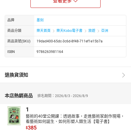
查看更多
東京除了歷史古蹟，更擁有來自世界各地的時尚與美食文化，
必吃、必買和必玩的景點更是多到選擇困難。
但別擔心，只要跟著本書走，
品牌
墨刻
保證讓你一次網羅東京最道地的行程。
商品分類
樂天首頁
樂天Kobo電子書
旅遊
亞洲
宇宙明星BT21，帶你玩東京
商品貨號(SKU)
19dad400-65dc-3c6d-8f48-711ef1e15b7a
準備好跟上BT21的腳步了嗎？這趟旅程除了有明治神宮、淺草寺等
知名歷史古蹟外，還有最驚奇時髦的打卡點──太陽城水族館，宛如
ISBN
9786263981164
在天空飛翔的企鵝，SHIBUYA SKY讓你能以360度環繞全景，將東京
街景盡收眼底。還有必吃的特色料理與各式伴手禮的選擇，讓你買
到停不下來。
退換貨須知
本書嚴選東京旅遊最常去的23個區域，從人氣打卡景點、熱門商店
街和市場美食，到特色美術館、時髦購物中心與祭典體驗全部網
羅，保證讓你玩到樂不思蜀，下次還要再來！
本店熱銷商品
排名期間：2026/8/3 - 2026/8/9
BT21愛的傳遞，溫暖你的心
不管是聰明小睡蟲KOYA、柔情王子美食家RJ、調皮小不點
1
SHOOKY、跳舞天王MANG、天真CHIMMY、好奇心王子TATA，還
藝術的40堂公開課：透過故事，走進藝術家創作現場，
是反轉肌肉COOKY，還有守護機器人VAN。只要翻開書，就可看見
看藝術如何誕生、如何形塑人類生活【電子書】
擁有迷人個性的明星漫步其中，用他們可愛的樣子療癒你。
385
$