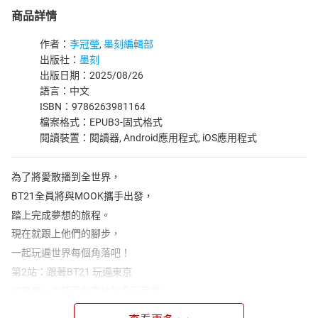
商品詳情
作者：
李冠瑩
,
墨刻編輯部
出版社：
墨刻
出版日期：2025/08/26
語言：中文
ISBN：9786263981164
檔案格式：EPUB3-固式格式
閱讀裝置：閱讀器, Android應用程式, iOS應用程式
為了將愛散播到全世界，
BT21全員將與MOOK攜手出發，
踏上完成夢想的旅程。
現在就跟上他們的腳步，
一起玩遍世界每個角落吧！
第2站：跟著BT21 玩遍東京
如果想一次感受到當地的多元面貌，
那去東京絕對是你的第一選擇。