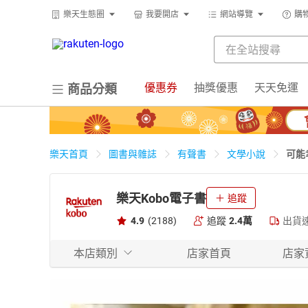
樂天生態圈
我要開店
網站導覽
購
優惠券
抽獎優惠
天天免運
商品分類
可能
樂天首頁
圖書與雜誌
有聲書
文學小說
樂天Kobo電子書
追蹤
4.9
(2188)
追蹤
2.4萬
出貨
本店類別
店家首頁
店家