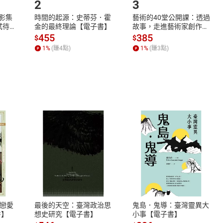
2
3
X影集
時間的起源：史蒂芬．霍
藝術的40堂公開課：透過
蓄弒待
金的最終理論【電子書】
故事，走進藝術家創作現
場，看藝術如何誕生、如
455
385
$
$
何形塑人類生活【電子
1
%
(賺
4
點)
1
%
(賺
3
點)
書】
式
退換貨規範
、LINE PAY、AFTEE
本店是否提供消費者保護法七日猶
之權利，遽消費者保護法及通訊交
漸近戀愛
最後的天空：臺灣政治思
鬼島．鬼導：臺灣靈異大
除權合理例外情事適用準則，依商
書】
想史研究【電子書】
小事【電子書】