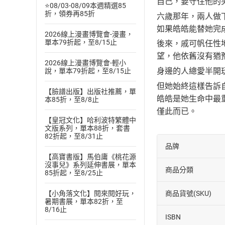
自己，要守住他的
⭐08/03-08/09本週精選85
折，領券再85折
六歲那年，兩人做
如果皓皓能替她完
2026線上漫畫博覽會-漫畫，
單本79折起，至8/15止
後來，戚可帆任性
望，他依舊沒有猶
2026線上漫畫博覽會-輕小
身邊的人總愛半開
說，單本79折起，至8/15止
但她始終這樣告訴
【臉譜出版】出版社推薦，單
皓皓是她生命中最
本85折，至8/8止
僅此而已。
【皇冠文化】哈利波特繁體中
文版系列，單本88折，套書
82折起，至8/31止
品牌
【高寶書版】馬伯庸《桃花源
沒事兒》系列延伸書展，單本
商品分類
85折起，至8/25止
商品貨號(SKU)
【小角落文化】閱來閱好玩，
暑期書展，單本82折，至
8/16止
ISBN