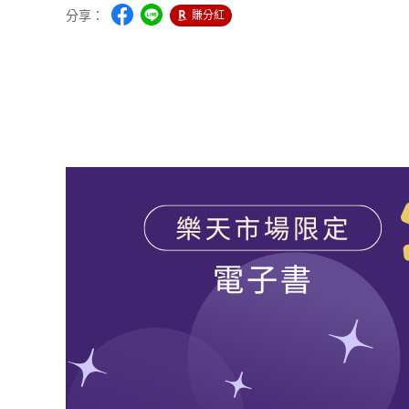
分享：
賺分紅