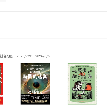
者保護法
第
19
條第
1
項後段
暨
通訊交易解除權合理例外情事適用
供即為完成之線上服務，經消費者事先同意始提供。」 之商品
排名期間：2026/7/31 - 2026/8/6
訂購本店鋪之商品即代表知悉本店鋪所銷售之商品為電子書，屬
取電子書，不得請求退貨退款。
品
放入
購物車
登入
帳號
欲取消訂單或辦理退貨時，請登入樂天市場，並於「我的訂單」
Shopping cart
Login
將依您的申請進行審核，待審核通過後將為您辦理退款事宜。
市場須以整筆訂單為單位進行取消/退貨，恕無法以單支商品取消
如何開始使用？
.選擇閱讀載具
Step2.