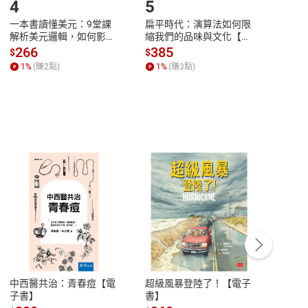
4
5
6
一本書讀懂美元：9堂課
扁平時代：演算法如何限
本物
解析美元邏輯，如何影響
縮我們的品味與文化【電
說，
全球經濟和每個人的投資
子書】
來】
266
385
28
$
$
$
【電子書】
1
%
(賺
2
點)
1
%
(賺
3
點)
1
%
客服資訊
豫期
服務時間：週一到週五 10:00-12:00、
易解
13:00-17:00 (國定假日及例假日休息)
中西醫共治：青春痘【電
超級風暴登陸了！【電子
細胞
品性
客服電話：0080-1857077
子書】
書】
子痛