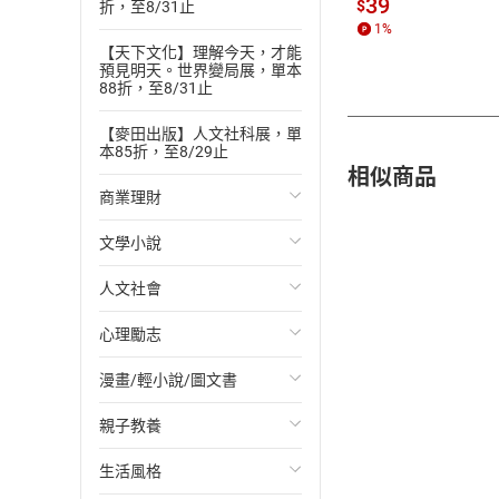
39
$
折，至8/31止
1
%
【天下文化】理解今天，才能
預見明天。世界變局展，單本
88折，至8/31止
【麥田出版】人文社科展，單
本85折，至8/29止
相似商品
商業理財
文學小說
投資理財
人文社會
經濟/趨勢
歐美文學
心理勵志
財務/金融
日本文學
國際關係
漫畫/輕小說/圖文書
管理/領導
韓國文學
政治
心靈成長/情緒
親子教養
職場工作術
華文文學
社會科學
人際關係
輕小說
生活風格
成功法
經典文學
台灣/中國歷史
兩性關係
奇幻/科幻
教育現場