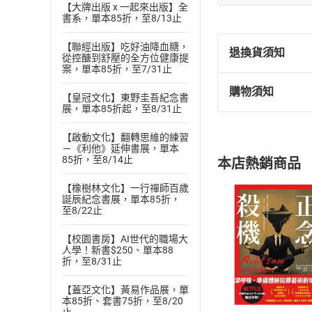
【大牌出版 x 一起來出版】全
書系，單本85折，至8/13止
【聯經出版】吃好油降血糖，
退換貨須知
從控醣到舒壓的全方位健康提
案，單本85折，至7/31止
購物須知
退換貨規定：
【皇冠文化】東野圭吾紀念書
展，單本85折起，至8/31止
(
一
)
依
消費
內容或一經提
【啟動文化】翻轉思維的練習
購書須知
－《利他》延伸書展，單本
定。
85折，至8/14止
本店熱銷商品
(
二
)
消費者
且已下載
/
存
【橡樹林文化】一行禪師百歲
挑選
商
誕辰紀念書展，單本85折，
退貨方式：您
Choose
至8/22止
貨」，本店鋪
【校園書房】AI世代的職場大
請注意，樂天
人學！新書$250、單本88
購書後，
折，至8/31止
【蓋亞文化】黃易作品展，單
Step1
本85折、套書75折，至8/20