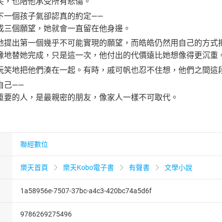
笑，也陪他承受所有悲傷。
下一個孩子氣卻認真的約定——
成三個願望，她就會一直留在他身邊。
地提出第一個幾乎不可能實現的願望，而皓皓仍然用自己的方式
豫地替她完成，只是這一次，他付出的代價遠比她想像得更沉重
玩笑地把他們湊在一起。有時，戚可帆也忍不住想，他們之間這
自己——
重要的人，是最親密的朋友，像家人一樣不可取代。
聯經數位
樂天首頁
樂天Kobo電子書
有聲書
文學小說
1a58956e-7507-37bc-a4c3-420bc74a5d6f
9786269275496