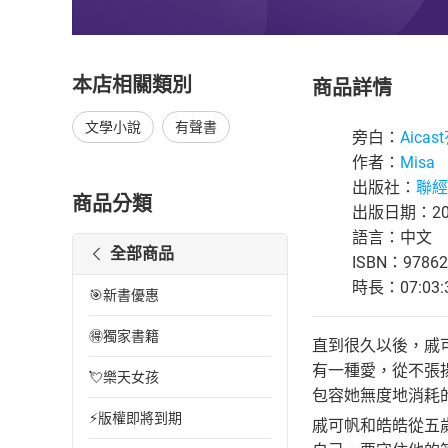
本店相關類別
商品詳情
文學小說
有聲書
旁白：
Aica
作者：
Misa
出版社：
聯經
商品分類
出版日期：202
語言：中文
全部商品
ISBN：97862
時長：07:03:
🎯新書優惠
🉐獨家書籍
直到很久以後，戚
有一種愛，從不張
💘樂天女孩
包容她無度地消耗
⚡版權即將到期
戚可帆和皓皓從五