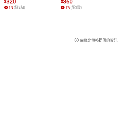
請參
客服信箱：
聯絡店家
320
360
36
$
$
$
1
%
(賺
3
點)
1
%
(賺
3
點)
1
%
由飛比價格提供的資訊