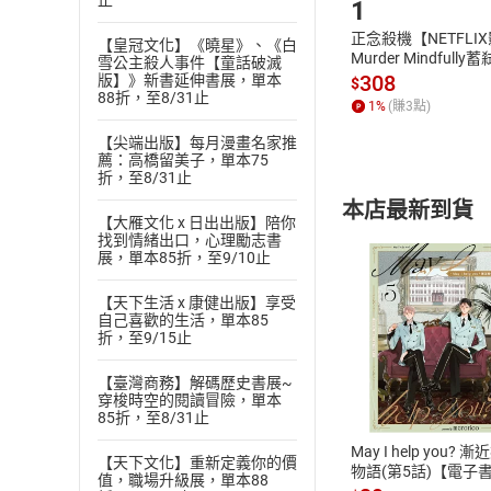
止
1
正念殺機【NETFLI
【皇冠文化】《曉星》、《白
Murder Mindfully
雪公主殺人事件【童話破滅
發】【電子書】
308
版】》新書延伸書展，單本
$
88折，至8/31止
1
%
(賺
3
點)
【尖端出版】每月漫畫名家推
薦：高橋留美子，單本75
折，至8/31止
本店最新到貨
【大雁文化 x 日出出版】陪你
找到情緒出口，心理勵志書
展，單本85折，至9/10止
【天下生活 x 康健出版】享受
自己喜歡的生活，單本85
折，至9/15止
付款方
【臺灣商務】解碼歷史書展~
穿梭時空的閱讀冒險，單本
ATM轉帳、信用卡
85折，至8/31止
May I help you? 
【天下文化】重新定義你的價
物語(第5話)【電子
值，職場升級展，單本88