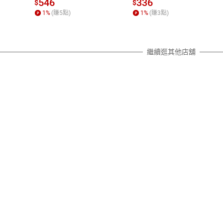
質各有不同規定。詳細退換貨說明
546
336
$
$
照各商品說明。
1
%
(賺
5
點)
1
%
(賺
3
點)
詳細說明
繼續逛其他店舖