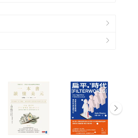
準則
第
2
條第
5
款之規定，「非以有形媒介提供之數位
，不適用消保法第
19
條第
1
項七日內無條件退貨之規
非以有形媒介提供之數位內容，消費者同意若訂購後
付款
方式
完成
訂單
中點選「瀏覽訂單明細」
>
「申請取消訂單
/
退
Payment
Complete
/退貨。
登入帳號，下載書籍後看書