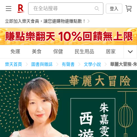
登入
立即加入樂天會員，讓您邊購物邊賺點數！
購物網分類
免運
美食
保健
民生用品
居家
3C
樂天首頁
圖書與雜誌
有聲書
文學小說
華麗大冒險-
天天免運
美食蛋糕
養生保健
民生用品
居家生活
3C家電
運動休閒
親子玩具
女裝
男裝
化妝保養
情趣用品