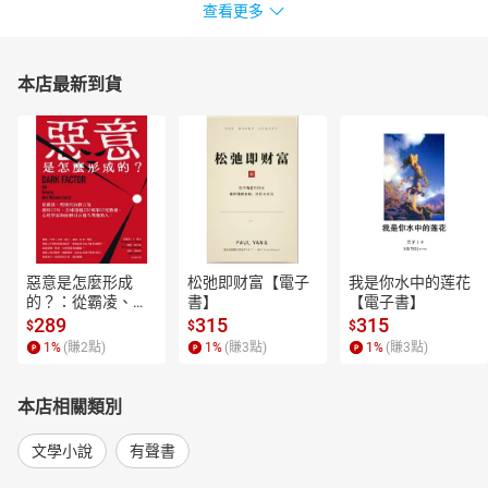
查看更多
本店最新到貨
惡意是怎麼形成
松弛即财富【電子
我是你水中的莲花
的？：從霸凌、劈
書】
【電子書】
腿到仇恨言論，歷
289
315
315
$
$
$
時15年、全球超過
1
%
(賺
2
點)
1
%
(賺
3
點)
1
%
(賺
3
點)
250萬筆研究數
據，心理學家教你
揪出身邊有問題的
本店相關類別
人！【電子書】
文學小說
有聲書