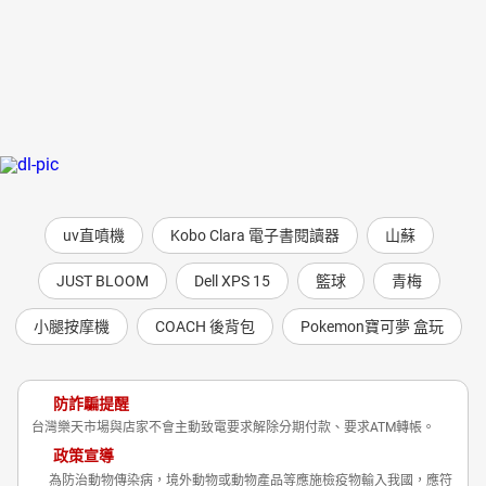
uv直噴機
Kobo Clara 電子書閱讀器
山蘇
JUST BLOOM
Dell XPS 15
籃球
青梅
小腿按摩機
COACH 後背包
Pokemon寶可夢 盒玩
防詐騙提醒
台灣樂天市場與店家不會主動致電要求解除分期付款、要求ATM轉帳。
政策宣導
為防治動物傳染病，境外動物或動物產品等應施檢疫物輸入我國，應符