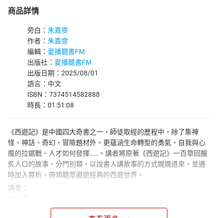
商品詳情
旁白：
朱嘉雯
作者：
朱嘉雯
編輯：
愛播聽書FM
出版社：
愛播聽書FM
出版日期：2025/08/01
語言：中文
ISBN：7374514582888
時長：01:51:08
《西遊記》是中國四大奇書之一，師徒取經的歷程中，除了集神
怪、神話、奇幻、冒險題材外，更蘊涵生命轉型的勇氣、自我與心
魔的拉鋸戰、人才如何發揮……。講者將原著《西遊記》一百章回膾
炙人口的故事，分門別類，以說書人講故事的方式娓娓道來，並適
時加入賞析，帶領聽眾遨遊經典的西遊世界。
講者：
朱嘉雯
國立中央大學中國文學博士，國立宜蘭大學人文暨科學教育中心副