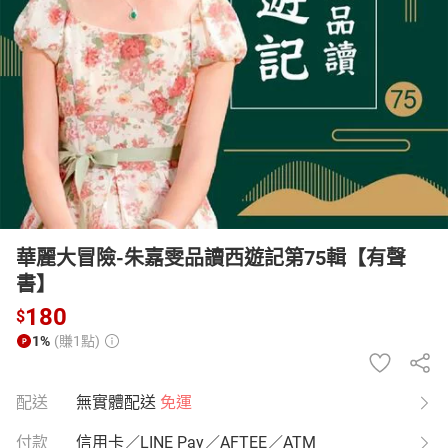
日本購物
電子/紙本書
HOT
華麗大冒險-朱嘉雯品讀西遊記第75輯【有聲
書】
180
$
1%
(賺1點)
配送
無實體配送
免運
付款
信用卡／LINE Pay／AFTEE／ATM