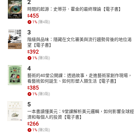
2
時間的起源：史蒂芬．霍金的最終理論【電子書】
455
$
1
%
(賺
4
點)
3
階級與品味：隱藏在文化審美與流行趨勢背後的地位渴
望【電子書】
392
$
1
%
(賺
3
點)
4
藝術的40堂公開課：透過故事，走進藝術家創作現場，
看藝術如何誕生、如何形塑人類生活【電子書】
385
$
1
%
(賺
3
點)
5
一本書讀懂美元：9堂課解析美元邏輯，如何影響全球經
濟和每個人的投資【電子書】
266
$
1
%
(賺
2
點)