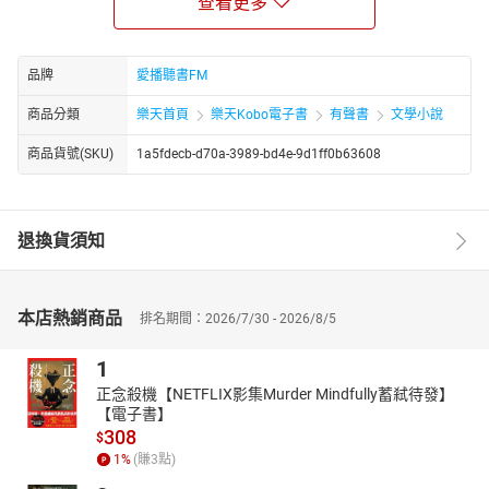
查看更多
教授，精通紅樓夢等古典小說，當代文學，西洋女性小說。現任國
立東華大學華語文中心主任；為漢聲廣播電台「文學大觀園」節目
製作、主持；《人間福報》專欄主筆； 台灣紅樓夢學會會長；第52
屆廣播金鐘獎得主，亦在各地讀書會講述經典文學。
品牌
愛播聽書FM
章節：
商品分類
樂天首頁
樂天Kobo電子書
有聲書
文學小說
465 第九十八回(一)金頂大仙迎唐僧
466 第九十八回(二)獨木橋渡眾人
商品貨號(SKU)
1a5fdecb-d70a-3989-bd4e-9d1ff0b63608
467 第九十八回(三)大雄寶殿見佛祖
468 第九十八回(四)阿難、伽葉引唐僧領經
469 第九十八回(五)白雄尊者捲經去
退換貨須知
470 第九十八回(六)唐僧重回靈山取真經
471 第九十八回(七)取得真經回東土
本店熱銷商品
排名期間：2026/7/30 - 2026/8/5
1
正念殺機【NETFLIX影集Murder Mindfully蓄弒待發】
【電子書】
308
$
1
%
(賺
3
點)