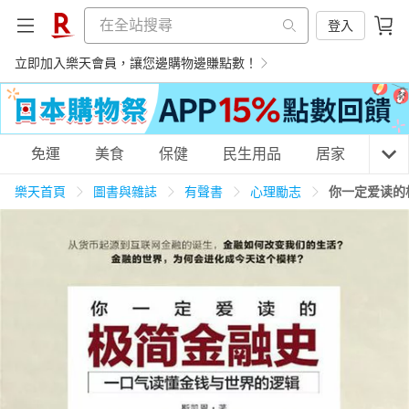
登入
立即加入樂天會員，讓您邊購物邊賺點數！
購物網分類
免運
美食
保健
民生用品
居家
3C
樂天首頁
圖書與雜誌
有聲書
心理勵志
你一定爱读的
天天免運
美食蛋糕
養生保健
民生用品
居家生活
3C家電
運動休閒
親子玩具
女裝
男裝
化妝保養
情趣用品