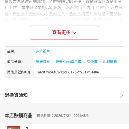
带领大家从远古到现代，了解金融史的真相，看金融如何改变生活
和工作。 本书从金融的起点出发，沿着货币、信用、银行、证券保
险、衍生品、金融中心、金融巨头、金融危机这八条线路，带领读
者从远古到现代，完成了八次金融史的阅读旅程。也可以说，这 本
书从不同的角度把金融史述说了八遍。从而揭开金融学的神秘面
查看更多
纱。用浅显易懂的语言讲述有趣的故事，让人身临其境地感受金融
学的魅力。
作者简介：
品牌
东方视角
斯凯恩，男，生于20世纪70年代，经济学专业博士，资深金融圈人
士，也是多家财经媒体的专栏作家和评论员。其作品有《从零开始
商品分類
樂天首頁
樂天Kobo電子書
有聲書
心理勵志
读懂金融学》
商品貨號(SKU)
1a63f79d-6f62-32cc-8176-df98e7f5ee8e
退換貨須知
本店熱銷商品
排名期間：2026/7/31 - 2026/8/6