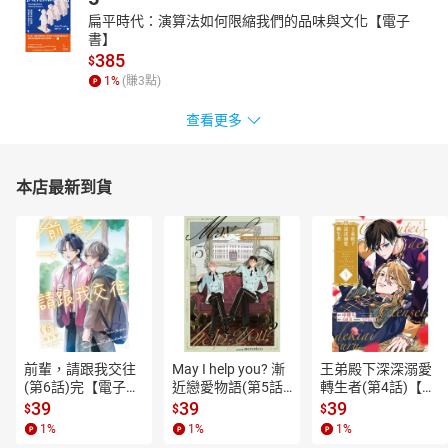
扁平時代：演算法如何限縮我們的品味與文化【電子
書】
385
$
1
%
(賺
3
點)
查看更多
本店最新到貨
前輩，請跟我交往
May I help you? 漸
王弟殿下深深溺愛
(第6話)完【電子
近戀愛物語(第5話)
轉生者(第4話)【電
書】
【電子書】
子書】
39
39
39
$
$
$
1
%
1
%
1
%