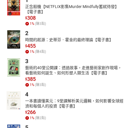
1
正念殺機【NETFLIX影集Murder Mindfully蓄弒待發】
【電子書】
308
$
1
%
(賺
3
點)
2
時間的起源：史蒂芬．霍金的最終理論【電子書】
455
$
1
%
(賺
4
點)
3
藝術的40堂公開課：透過故事，走進藝術家創作現場，
看藝術如何誕生、如何形塑人類生活【電子書】
385
$
1
%
(賺
3
點)
4
一本書讀懂美元：9堂課解析美元邏輯，如何影響全球經
濟和每個人的投資【電子書】
266
$
1
%
(賺
2
點)
5