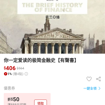
日本購物
電子/紙本書
HOT
你一定爱读的极简金融史【有聲書】
406
$
$
564
1%
(賺4點)
優惠券
一鍵全領
50
$
折
領取
滿555元可用