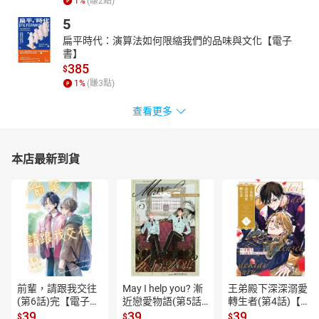
1
%
(賺
2
點)
14_ 第十章 馴養山羊
5
15_ 第十一章 沙灘上的人類腳印
16_ 第十二章 隱退的山洞
扁平時代：演算法如何限縮我們的品味與文化【電子
書】
17_ 第十三章 遇難的西班牙船
385
$
18_ 第十四章 夢想實現
1
%
(賺
3
點)
19_ 第十五章 教育星期五
20_ 第十六章 從食人族手中解救囚犯
查看更多
21_ 第十七章 叛亂者到訪
22_ 第十八章 收復大船
23_ 第十九章 重返英國
本店最新到貨
24_ 第二十章 星期五與熊之戰
前輩，請跟我交往
May I help you? 漸
王弟殿下深深溺愛
(第6話)完【電子
近戀愛物語(第5話)
轉生者(第4話)【電
書】
【電子書】
子書】
39
39
39
$
$
$