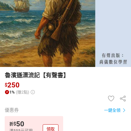
日本購物
電子/紙本書
HOT
魯濱遜漂流記【有聲書】
250
$
1%
(賺2點)
優惠券
一鍵全領
50
$
折
領取
滿555元可用