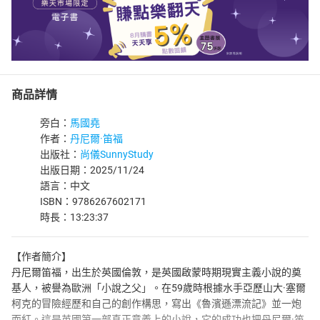
商品詳情
旁白：
馬國堯
作者：
丹尼爾·笛福
出版社：
尚儀SunnyStudy
出版日期：2025/11/24
語言：中文
ISBN：9786267602171
時長：13:23:37
【作者簡介】
丹尼爾笛福，出生於英國倫敦，是英國啟蒙時期現實主義小說的奠
基人，被譽為歐洲「小說之父」。在59歲時根據水手亞歷山大·塞爾
柯克的冒險經歷和自己的創作構思，寫出《魯濱遜漂流記》並一炮
而紅。這是英國第一部真正意義上的小說，它的成功也把丹尼爾·笛