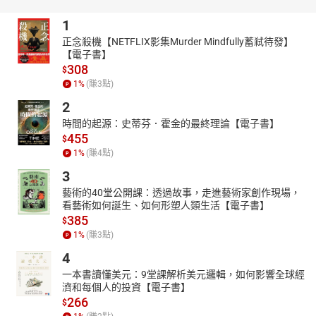
遭遇海難，成為倖存者，漂流到了一座無人荒島上。
1
在這裡，他不得不利用僅有的工具打獵、開墾，艱難求生……他活下
來了，憑著勇敢、堅毅、智慧、勤勞重建文明，然而這段孤獨的日
正念殺機【NETFLIX影集Murder Mindfully蓄弒待發】
子一過就是28年，從內而外地徹底改變了魯濱遜的內心信仰和人生
【電子書】
308
軌跡。
$
1
%
(賺
3
點)
有聲出版：尚儀數位學習
2
【目錄】
1_ 版權宣告
時間的起源：史蒂芬．霍金的最終理論【電子書】
455
2_ 書籍介紹
$
3_ 作者與說書人介紹
1
%
(賺
4
點)
4_ 目錄
3
5_ 第一章 人生的起點
藝術的40堂公開課：透過故事，走進藝術家創作現場，
6_ 第二章 奴役與逃脫
看藝術如何誕生、如何形塑人類生活【電子書】
7_ 第三章 荒島遇難
385
$
8_ 第四章 島上第一周
1
%
(賺
3
點)
9_ 第五章 日記——蓋房子
4
10_ 第六章 生病以及良心有愧
一本書讀懂美元：9堂課解析美元邏輯，如何影響全球經
11_ 第七章 務農體驗
濟和每個人的投資【電子書】
12_ 第八章 島上探險
266
$
13_ 第九章 小船