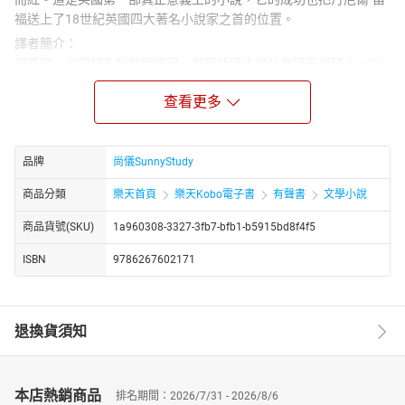
福送上了18世紀英國四大著名小說家之首的位置。
譯者簡介：
鄧嘉宛，台灣知名暢銷翻譯家，英國新堡大學社會語言學碩士，以
翻譯·托爾金的作品如《魔戒》、《精靈寶鑽》、《胡林的子女》、
查看更多
《貝倫與露西恩》、《剛多林的陷落》聞名，同時也譯有《納尼亞
傳奇》、《飢餓遊戲三部曲》等多部文學書籍。
【說書人簡介】
品牌
尚儀SunnyStudy
尚儀有聲製播中心｜馬國堯
尚儀有聲製播中心是專業的有聲出版品製作與發行單位，集結了台
商品分類
樂天首頁
樂天Kobo電子書
有聲書
文學小說
灣資深配音員及新銳有聲表演者共聚一堂，為台灣優質的有聲出版
而努力。馬國堯，專業配音員，也身兼舞台劇演員、電視劇演員、
商品貨號(SKU)
1a960308-3327-3fb7-bfb1-b5915bd8f4f5
配音課程講師、電影口述者等職務的多棲表演藝術工作者。現為尚
ISBN
9786267602171
儀有聲製播中心特約配音員。
【書籍簡介】
18世紀的英國，航海就像今天的互聯網和人工智慧一樣，是一片創
退換貨須知
業的熱土。帶著闖出一番事業的決心，年輕的魯濱遜沒有聽從父親
的勸告，踏上了航海的征程。他先後經歷了風暴、熱病、被海盜俘
虜又逃脫，終於在巴西開起了種植園並經營得頗有起色。然而，不
安于清靜悠閒的生活，他再次加入了一趟販運黑奴的冒險航行，並
本店熱銷商品
排名期間：2026/7/31 - 2026/8/6