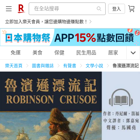
登入
立即加入樂天會員，讓您邊購物邊賺點數！
購物網分類
免運
美食
保健
民生用品
居家
3C
樂天首頁
圖書與雜誌
有聲書
文學小說
魯濱遜漂流記
天天免運
美食蛋糕
養生保健
民生用品
居家生活
3C家電
運動休閒
親子玩具
女裝
男裝
化妝保養
情趣用品