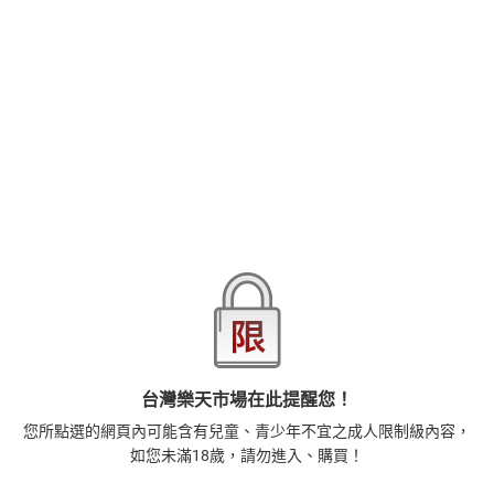
【本作品譯文由授權方提供】芽衣子被課長威脅、還被他強姦，讓
芽衣子悶悶不樂……連直播時候由太郎都發現她的不對勁，這天，芽
衣子又被課長叫到飯店去，這下子該怎麼辦呢!?
品牌
悅文社
商品分類
樂天首頁
樂天Kobo電子書
18+成人
漫畫/輕小說
商品貨號(SKU)
1aa8a35d-705b-3ef6-bb4f-9b6e60db3a89
退換貨須知
本店熱銷商品
排名期間：2026/7/30 - 2026/8/5
台灣樂天市場在此提醒您！
您所點選的網頁內可能含有兒童、青少年不宜之成人限制級內容，
1
如您未滿18歲，請勿進入、購買！
正念殺機【NETFLIX影集Murder Mindfully蓄弒待發】
【電子書】