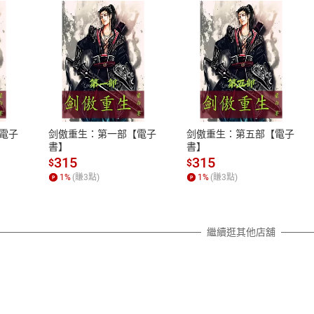
式
退換貨規範
、LINE PAY、AFTEE
本店是否提供消費者保護法七日猶
之權利，遽消費者保護法及通訊交
電子
剑傲重生：第一部【電子
剑傲重生：第五部【電子
除權合理例外情事適用準則，依商
書】
書】
質各有不同規定。詳細退換貨說明
315
315
$
$
照各商品說明。
1
%
(賺
3
點)
1
%
(賺
3
點)
詳細說明
繼續逛其他店舖