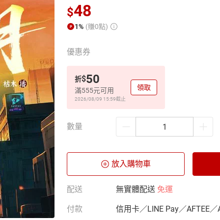
48
$
1%
(賺0點)
優惠券
50
$
折
領取
滿555元可用
2026/08/09 15:59
截止
數量
放入購物車
配送
無實體配送
免運
付款
信用卡／LINE Pay／AFTEE／