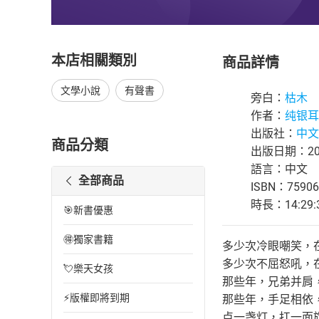
本店相關類別
商品詳情
文學小說
有聲書
旁白：
枯木
作者：
纯银耳
出版社：
中文
商品分類
出版日期：201
語言：中文
全部商品
ISBN：75906
時長：14:29:
🎯新書優惠
🉐獨家書籍
多少次冷眼嘲笑，
多少次不屈怒吼，
💘樂天女孩
那些年，兄弟并肩
⚡版權即將到期
那些年，手足相依
点一盏灯，扛一面