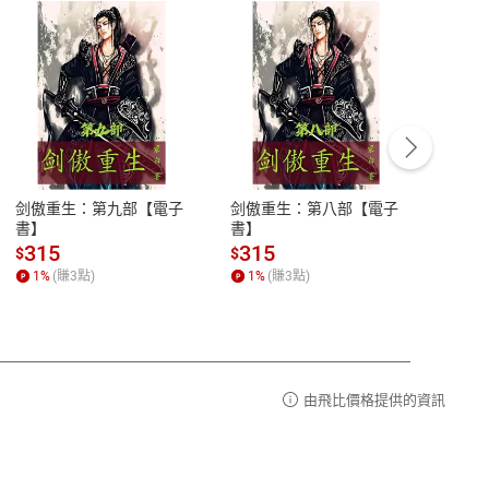
客服資訊
豫期
服務時間：週一到週五 10:00-12:00、
易解
13:00-17:00 (國定假日及例假日休息)
剑傲重生：第九部【電子
剑傲重生：第八部【電子
潜水史
品性
客服電話：0080-1857077
書】
書】
andari
al) Sc
請參
客服信箱：
聯絡店家
315
315
13
$
$
$
r【電
1
%
(賺
3
點)
1
%
(賺
3
點)
1
%
由飛比價格提供的資訊