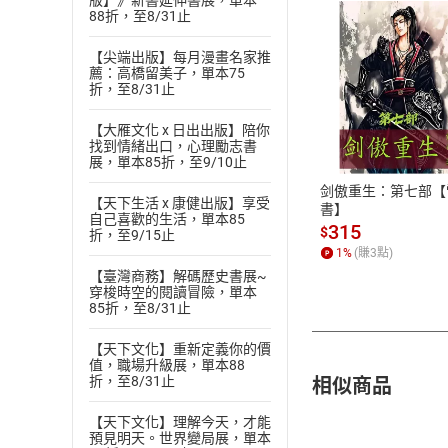
版】》新書延伸書展，單本
88折，至8/31止
【尖端出版】每月漫畫名家推
薦：高橋留美子，單本75
折，至8/31止
付款方
【大雁文化 x 日出出版】陪你
找到情緒出口，心理勵志書
ATM轉帳、信用卡
展，單本85折，至9/10止
剑傲重生：第七部【
【天下生活 x 康健出版】享受
書】
自己喜歡的生活，單本85
315
$
折，至9/15止
1
%
(賺
3
點)
【臺灣商務】解碼歷史書展~
穿梭時空的閱讀冒險，單本
85折，至8/31止
【天下文化】重新定義你的價
值，職場升級展，單本88
相似商品
折，至8/31止
【天下文化】理解今天，才能
預見明天。世界變局展，單本