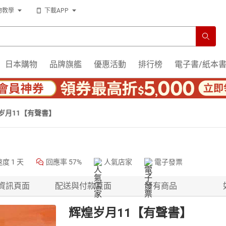
物教學
下載APP
日本購物
品牌旗艦
優惠活動
排行榜
電子書/紙本
岁月11【有聲書】
速度
1 天
回應率
57%
人氣店家
電子發票
資訊頁面
配送與付款頁面
所有商品
辉煌岁月11【有聲書】