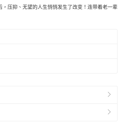
后，压抑、无望的人生悄悄发生了改变！连带着老一辈
準則
第
2
條第
5
款之規定，「非以有形媒介提供之數位
，不適用消保法第
19
條第
1
項七日內無條件退貨之規