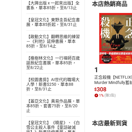
本店熱銷商品
【大牌出版 x 一起來出版】全
(
二
)
消費者
書系，單本85折，至8/13止
且已下載
/
存
挑選
商
【皇冠文化】東野圭吾紀念書
退貨方式：您
Choose
展，單本85折起，至8/31止
貨」，本店鋪
請注意，樂天
【啟動文化】翻轉思維的練習
購書後，
－《利他》延伸書展，單本
85折，至8/14止
【橡樹林文化】一行禪師百歲
Step1
誕辰紀念書展，單本85折，
至8/22止
1
正念殺機【NETFLI
【校園書房】AI世代的職場大
Murder Mindfully
人學！新書$250、單本88
發】【電子書】
308
折，至8/31止
$
1
%
(賺
3
點)
【蓋亞文化】黃易作品展，單
本85折、套書75折，至8/20
止
本店最新到貨
【皇冠文化】《曉星》、《白
雪公主殺人事件【童話破滅