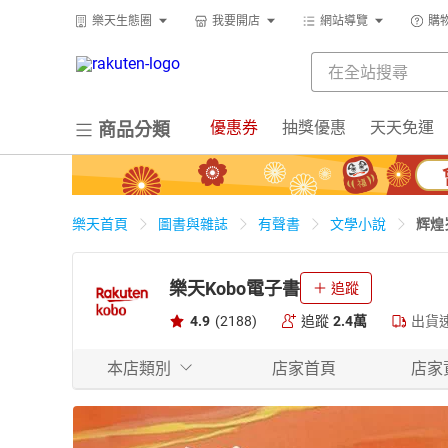
樂天生態圈
我要開店
網站導覽
購
優惠券
抽獎優惠
天天免運
商品分類
辉煌
樂天首頁
圖書與雜誌
有聲書
文學小說
樂天Kobo電子書
追蹤
4.9
(2188)
追蹤
2.4萬
出貨
本店類別
店家首頁
店家