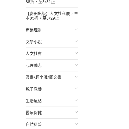
88折，至8/31止
【麥田出版】人文社科展，單
本85折，至8/29止
商業理財
文學小說
投資理財
人文社會
經濟/趨勢
歐美文學
心理勵志
財務/金融
日本文學
國際關係
漫畫/輕小說/圖文書
管理/領導
韓國文學
政治
心靈成長/情緒
親子教養
職場工作術
華文文學
社會科學
人際關係
輕小說
生活風格
成功法
經典文學
台灣/中國歷史
兩性關係
奇幻/科幻
教育現場
醫療保健
行銷/廣告
成長/家庭生活小說
日/韓歷史
心理學
愛情故事
兒童文學/故事
飲食/食譜
自然科普
傳記
懸疑/推理小說
其他歷史/史學
職場/社會寫實
兒童科普/學習
健身/美顏
健康/養生