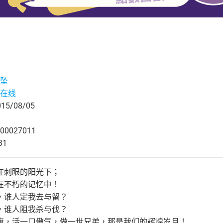
坠
在线
5/08/05
00027011
31
在刺眼的阳光下；
在不朽的记忆中！
，谁人定我去与留？
，谁人阻我杀与伐？
旗，活一口傲气，做一世兄弟，那是我们的辉煌岁月！