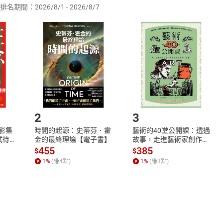
排名期間：2026/8/1 - 2026/8/7
訂購本店鋪之商品即代表知悉本店鋪所銷售之商品為電子書，屬
取電子書，不得請求退貨退款。
品
放入
購物車
登入
帳號
欲取消訂單或辦理退貨時，請登入樂天市場，並於「我的訂單」
Shopping cart
Login
將依您的申請進行審核，待審核通過後將為您辦理退款事宜。
市場須以整筆訂單為單位進行取消/退貨，恕無法以單支商品取消
如何開始使用？
.選擇閱讀載具
Step2.
2
3
X影集
時間的起源：史蒂芬．霍
藝術的40堂公開課：透過
蓄弒待
金的最終理論【電子書】
故事，走進藝術家創作現
場，看藝術如何誕生、如
455
385
$
$
何形塑人類生活【電子
1
%
(賺
4
點)
1
%
(賺
3
點)
書】