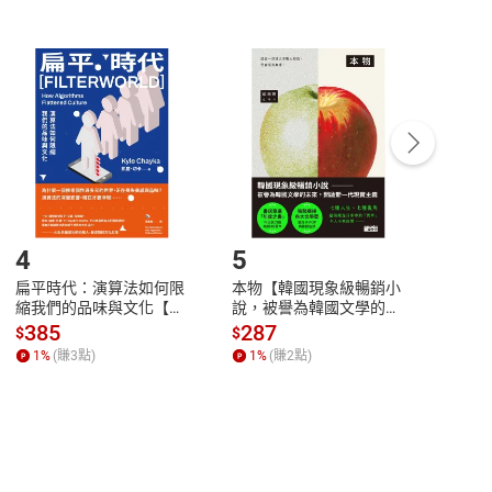
非以有形媒介提供之數位內容，消費者同意若訂購後
付款
方式
完成
訂單
中點選「瀏覽訂單明細」
>
「申請取消訂單
/
退
Payment
Complete
/退貨。
登入帳號，下載書籍後看書
4
5
6
扁平時代：演算法如何限
本物【韓國現象級暢銷小
蛋白
縮我們的品味與文化【電
說，被譽為韓國文學的未
版）─
子書】
來】【電子書】
秘密
385
287
24
$
$
$
一本
1
%
(賺
3
點)
1
%
(賺
2
點)
1
%