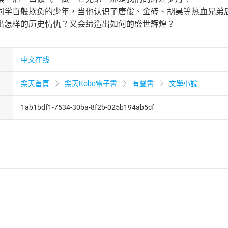
同学百般欺负的少年，当他认识了唐俊、金砖、胡昊等热血兄弟
出怎样的历史情仇？又会缔造出如何的盛世辉煌？
中文在线
樂天首頁
樂天Kobo電子書
有聲書
文學小說
1ab1bdf1-7534-30ba-8f2b-025b194ab5cf
者保護法
第
19
條第
1
項後段
暨
通訊交易解除權合理例外情事適用
供即為完成之線上服務，經消費者事先同意始提供。」 之商品