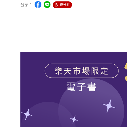
分享：
賺分紅