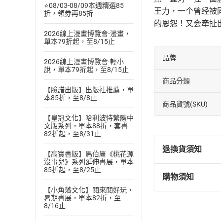
⭐08/03-08/09本週精選85
王力，一个曾经被
折，領券再85折
的恩怨！又会牵扯
2026線上漫畫博覽會-漫畫，
單本79折起，至8/15止
品牌
2026線上漫畫博覽會-輕小
說，單本79折起，至8/15止
商品分類
【臉譜出版】出版社推薦，單
本85折，至8/8止
商品貨號(SKU)
【皇冠文化】哈利波特繁體中
文版系列，單本88折，套書
82折起，至8/31止
退換貨須知
【高寶書版】馬伯庸《桃花源
沒事兒》系列延伸書展，單本
85折起，至8/25止
購物須知
退換貨規定：
【小角落文化】閱來閱好玩，
(
一
)
依
消費
暑期書展，單本82折，至
內容或一經提
8/16止
購書須知
定。