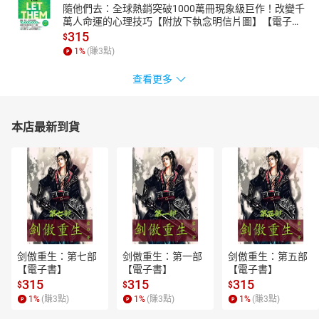
隨他們去：全球熱銷突破1000萬冊現象級巨作！改變千
萬人命運的心理技巧【附放下執念明信片圖】【電子
書】
315
$
1
%
(賺
3
點)
查看更多
本店最新到貨
剑傲重生：第七部
剑傲重生：第一部
剑傲重生：第五部
【電子書】
【電子書】
【電子書】
315
315
315
$
$
$
1
%
(賺
3
點)
1
%
(賺
3
點)
1
%
(賺
3
點)