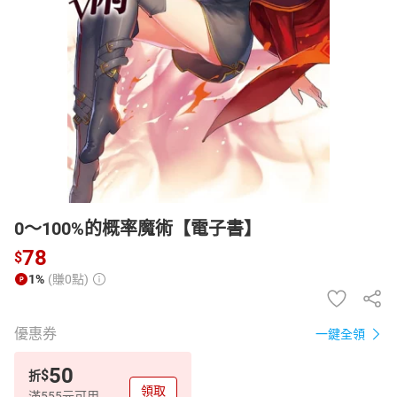
日本購物
電子/紙本書
HOT
0～100%的概率魔術【電子書】
78
$
1%
(賺0點)
優惠券
一鍵全領
50
$
折
領取
滿555元可用