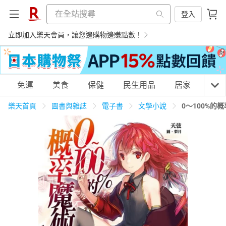
登入
立即加入樂天會員，讓您邊購物邊賺點數！
購物網分類
免運
美食
保健
民生用品
居家
3C
樂天首頁
圖書與雜誌
電子書
文學小說
0～100%的
天天免運
美食蛋糕
養生保健
民生用品
居家生活
3C家電
運動休閒
親子玩具
女裝
男裝
化妝保養
情趣用品