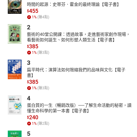
時間的起源：史蒂芬．霍金的最終理論【電子書】
455
$
1
%
(賺
4
點)
2
藝術的40堂公開課：透過故事，走進藝術家創作現場，
看藝術如何誕生、如何形塑人類生活【電子書】
385
$
1
%
(賺
3
點)
3
扁平時代：演算法如何限縮我們的品味與文化【電子
書】
385
$
1
%
(賺
3
點)
4
蛋白質的一生（暢銷改版）──了解生命活動的秘密，讀
懂生命科學的第一本書【電子書】
240
$
1
%
(賺
2
點)
5