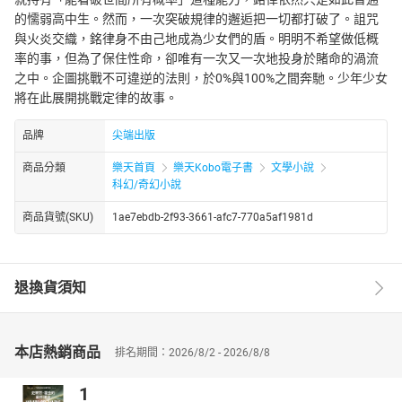
的懦弱高中生。然而，一次突破規律的邂逅把一切都打破了。詛咒
與火炎交織，銘律身不由己地成為少女們的盾。明明不希望做低概
率的事，但為了保住性命，卻唯有一次又一次地投身於賭命的渦流
之中。企圖挑戰不可違逆的法則，於0%與100%之間奔馳。少年少女
將在此展開挑戰定律的故事。
品牌
尖端出版
商品分類
樂天首頁
樂天Kobo電子書
文學小說
科幻/奇幻小說
商品貨號(SKU)
1ae7ebdb-2f93-3661-afc7-770a5af1981d
退換貨須知
本店熱銷商品
排名期間：2026/8/2 - 2026/8/8
1