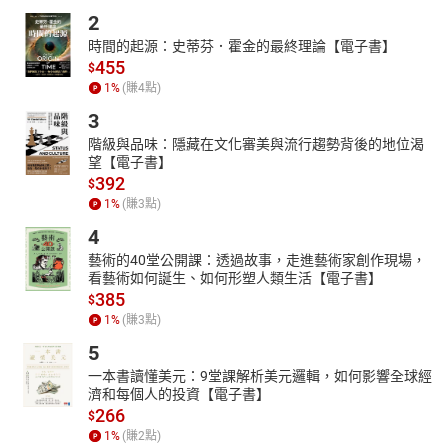
2
時間的起源：史蒂芬．霍金的最終理論【電子書】
455
$
1
%
(賺
4
點)
3
階級與品味：隱藏在文化審美與流行趨勢背後的地位渴
望【電子書】
392
$
1
%
(賺
3
點)
4
藝術的40堂公開課：透過故事，走進藝術家創作現場，
看藝術如何誕生、如何形塑人類生活【電子書】
385
$
1
%
(賺
3
點)
5
一本書讀懂美元：9堂課解析美元邏輯，如何影響全球經
濟和每個人的投資【電子書】
266
$
1
%
(賺
2
點)