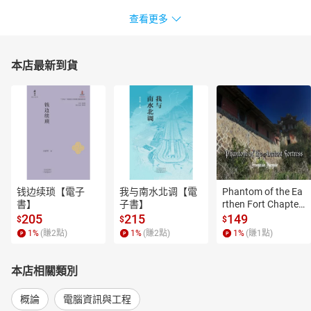
查看更多
本店最新到貨
钱边续琐【電子
我与南水北调【電
Phantom of the Ea
書】
子書】
rthen Fort Chapter
 4【有聲書】
205
215
149
$
$
$
1
%
(賺
2
點)
1
%
(賺
2
點)
1
%
(賺
1
點)
本店相關類別
概論
電腦資訊與工程