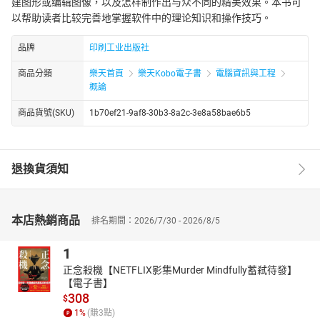
建图形或编辑图像，以及怎样制作出与众不同的精美效果。本书可
以帮助读者比较完善地掌握软件中的理论知识和操作技巧。
品牌
印刷工业出版社
商品分類
樂天首頁
樂天Kobo電子書
電腦資訊與工程
概論
商品貨號(SKU)
1b70ef21-9af8-30b3-8a2c-3e8a58bae6b5
退換貨須知
本店熱銷商品
排名期間：2026/7/30 - 2026/8/5
1
正念殺機【NETFLIX影集Murder Mindfully蓄弒待發】
【電子書】
308
$
1
%
(賺
3
點)