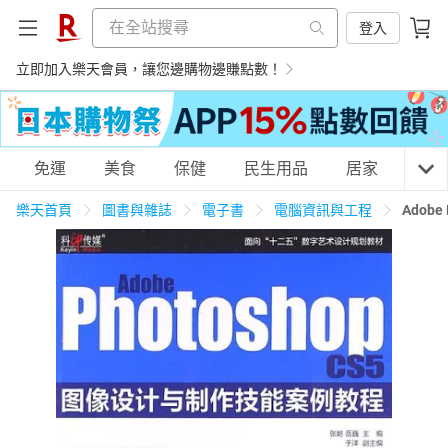
登入
立即加入樂天會員，讓您邊購物邊賺點數！
購物網分類
免運
美食
保健
民生用品
居家
3C
樂天首頁
圖書與雜誌
電子書
電腦資訊與工程
Adob
天天免運
美食蛋糕
養生保健
民生用品
居家生活
3C家電
運動休閒
親子玩具
女裝
男裝
化妝保養
情趣用品