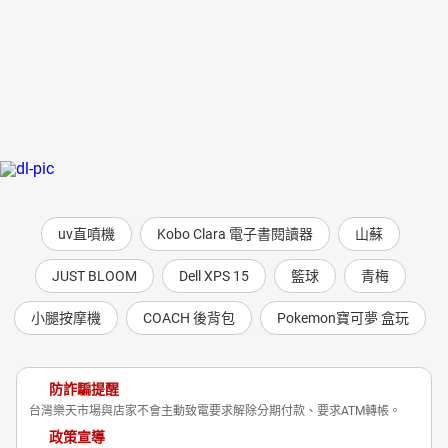
uv直噴機
Kobo Clara 電子書閱讀器
山蘇
JUST BLOOM
Dell XPS 15
籃球
青梅
小腿按摩機
COACH 後背包
Pokemon寶可夢 盒玩
防詐騙提醒
台灣樂天市場與店家不會主動致電要求解除分期付款、要求ATM轉帳。
政策宣導