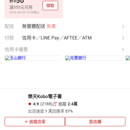
50
$
折
領取
滿555元可用
2026/08/09 15:59
截止
配送
無實體配送
免運
付款
信用卡／LINE Pay／AFTEE／ATM
信用卡優惠
樂天Kobo電子書
4.9
(2188)
追蹤
2.4萬
出貨速度
1 天
回應率
57%
追蹤店家
逛店舖