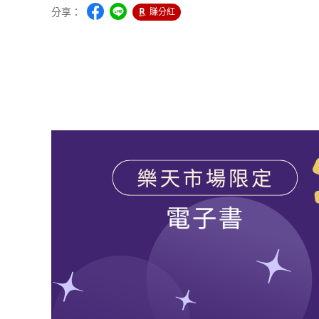
分享：
賺分紅