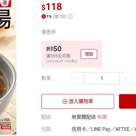
118
$
1%
(賺1點)
優惠券
50
$
折
領取
滿555元可用
2026/08/09 15:59
截止
數量
放入購物車
配送
無實體配送
免運
付款
信用卡／LINE Pay／AFTEE／