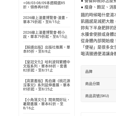
● 營養師教妳怎麼
⭐08/03-08/09本週精選85
● 瘦身、飽足、消
折，領券再85折
餓的時候喝什麼湯
2026線上漫畫博覽會-漫畫，
飢餓感是減肥大敵
單本79折起，至8/15止
妳有下半身肥胖的
2026線上漫畫博覽會-輕小
水腫會使臉或身體
說，單本79折起，至8/15止
從身體內部開始瘦
「便祕」是很多女
【臉譜出版】出版社推薦，單
本85折，至8/8止
喝清腸通便湯讓身
【皇冠文化】哈利波特繁體中
文版系列，單本88折，套書
82折起，至8/31止
品牌
【高寶書版】馬伯庸《桃花源
商品分類
沒事兒》系列延伸書展，單本
85折起，至8/25止
商品貨號(SKU)
【小角落文化】閱來閱好玩，
暑期書展，單本82折，至
8/16止