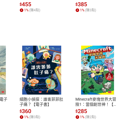
場，看藝術如何誕生、如
455
385
$
$
何形塑人類生活【電子
1
%
(賺
4
點)
1
%
(賺
3
點)
書】
式
退換貨規範
、LINE PAY、AFTEE
本店是否提供消費者保護法七日猶
之權利，遽消費者保護法及通訊交
電子
細胞小偵探：誰害菲菲肚
Minecraft麥塊世界大冒
除權合理例外情事適用準則，依商
子痛？【電子書】
險1：當個創世神！【電
子書】
質各有不同規定。詳細退換貨說明
360
285
$
$
照各商品說明。
1
%
(賺
3
點)
1
%
(賺
2
點)
詳細說明