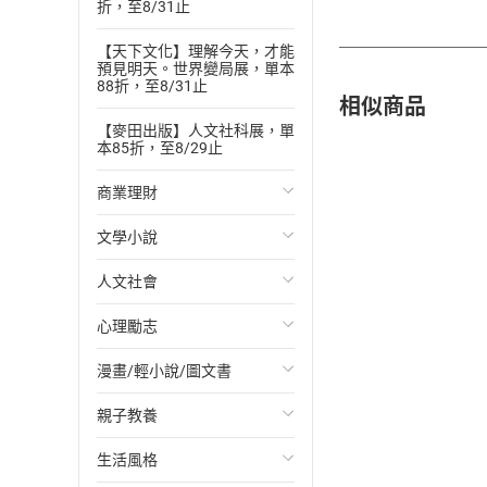
折，至8/31止
【天下文化】理解今天，才能
預見明天。世界變局展，單本
88折，至8/31止
相似商品
【麥田出版】人文社科展，單
本85折，至8/29止
商業理財
文學小說
投資理財
人文社會
經濟/趨勢
歐美文學
心理勵志
財務/金融
日本文學
國際關係
漫畫/輕小說/圖文書
管理/領導
韓國文學
政治
心靈成長/情緒
親子教養
職場工作術
華文文學
社會科學
人際關係
輕小說
生活風格
成功法
經典文學
台灣/中國歷史
兩性關係
奇幻/科幻
教育現場