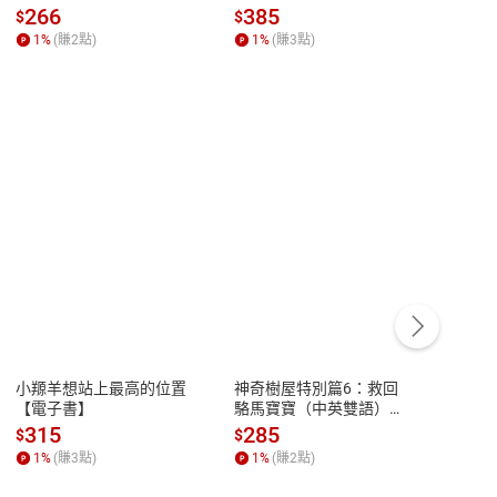
全球經濟和每個人的投資
子書】
來】
266
385
28
$
$
$
【電子書】
1
%
(賺
2
點)
1
%
(賺
3
點)
1
%
客服資訊
豫期
服務時間：週一到週五 10:00-12:00、
易解
13:00-17:00 (國定假日及例假日休息)
小羱羊想站上最高的位置
神奇樹屋特別篇6：救回
少年
品性
客服電話：0080-1857077
【電子書】
駱馬寶寶（中英雙語）
救世
【電子書】
【電
請參
客服信箱：
聯絡店家
315
285
36
$
$
$
1
%
(賺
3
點)
1
%
(賺
2
點)
1
%