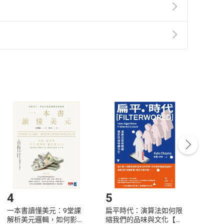
準則
第
2
條第
5
款之規定，「非以有形媒介提供之數位
，不適用消保法第
19
條第
1
項七日內無條件退貨之規
非以有形媒介提供之數位內容，消費者同意若訂購後
付款
方式
完成
訂單
中點選「瀏覽訂單明細」
>
「申請取消訂單
/
退
Payment
Complete
/退貨。
登入帳號，下載書籍後看書
4
5
6
一本書讀懂美元：9堂課
扁平時代：演算法如何限
本物
解析美元邏輯，如何影響
縮我們的品味與文化【電
說，