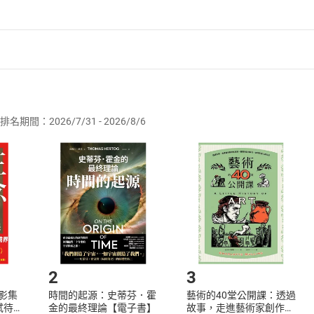
者保護法
第
19
條第
1
項後段
暨
通訊交易解除權合理例外情事適用
供即為完成之線上服務，經消費者事先同意始提供。」 之商品
排名期間：2026/7/31 - 2026/8/6
訂購本店鋪之商品即代表知悉本店鋪所銷售之商品為電子書，屬
取電子書，不得請求退貨退款。
品
放入
購物車
登入
帳號
欲取消訂單或辦理退貨時，請登入樂天市場，並於「我的訂單」
Shopping cart
Login
將依您的申請進行審核，待審核通過後將為您辦理退款事宜。
市場須以整筆訂單為單位進行取消/退貨，恕無法以單支商品取消
如何開始使用？
.選擇閱讀載具
Step2.
2
3
X影集
時間的起源：史蒂芬．霍
藝術的40堂公開課：透過
蓄弒待
金的最終理論【電子書】
故事，走進藝術家創作現