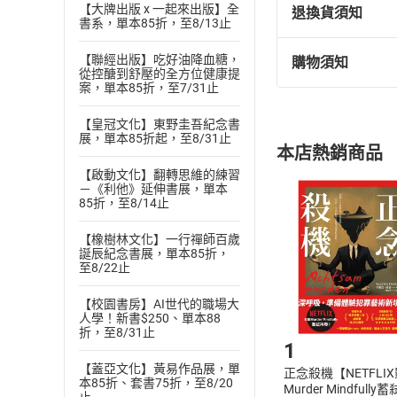
【大牌出版 x 一起來出版】全
退換貨須知
書系，單本85折，至8/13止
【聯經出版】吃好油降血糖，
購物須知
退換貨規定：
從控醣到舒壓的全方位健康提
案，單本85折，至7/31止
(
一
)
依
消費
內容或一經提
【皇冠文化】東野圭吾紀念書
購書須知
定。
展，單本85折起，至8/31止
本店熱銷商品
(
二
)
消費者
【啟動文化】翻轉思維的練習
且已下載
/
存
－《利他》延伸書展，單本
挑選
商
85折，至8/14止
退貨方式：您
Choose
貨」，本店鋪
【橡樹林文化】一行禪師百歲
請注意，樂天
誕辰紀念書展，單本85折，
購書後，
至8/22止
【校園書房】AI世代的職場大
Step1
人學！新書$250、單本88
折，至8/31止
1
【蓋亞文化】黃易作品展，單
正念殺機【NETFLI
本85折、套書75折，至8/20
Murder Mindfully