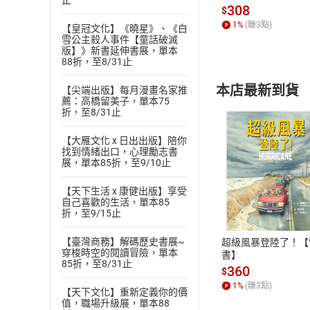
止
發】【電子書】
308
$
1
%
(賺
3
點)
【皇冠文化】《曉星》、《白
雪公主殺人事件【童話破滅
版】》新書延伸書展，單本
88折，至8/31止
本店最新到貨
【尖端出版】每月漫畫名家推
薦：高橋留美子，單本75
折，至8/31止
【大雁文化 x 日出出版】陪你
找到情緒出口，心理勵志書
展，單本85折，至9/10止
付款方
【天下生活 x 康健出版】享受
自己喜歡的生活，單本85
折，至9/15止
ATM轉帳、信用卡
【臺灣商務】解碼歷史書展~
超級風暴登陸了！【
穿梭時空的閱讀冒險，單本
書】
85折，至8/31止
360
$
1
%
(賺
3
點)
【天下文化】重新定義你的價
值，職場升級展，單本88