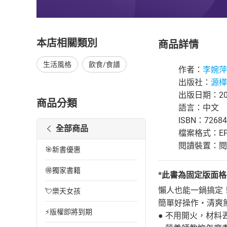
本店相關類別
商品詳情
生活風格
飲食/食譜
作者：
李婉萍
出版社：
源樺
出版日期：201
商品分類
語言：中文
ISBN：72684
全部商品
檔案格式：EP
閱讀裝置：閱讀器
🎯新書優惠
🉐獨家書籍
*此書為固定版面
懶人也能一鍋搞定
💘樂天女孩
簡單好操作‧清爽
⚡版權即將到期
● 不用開火，材料