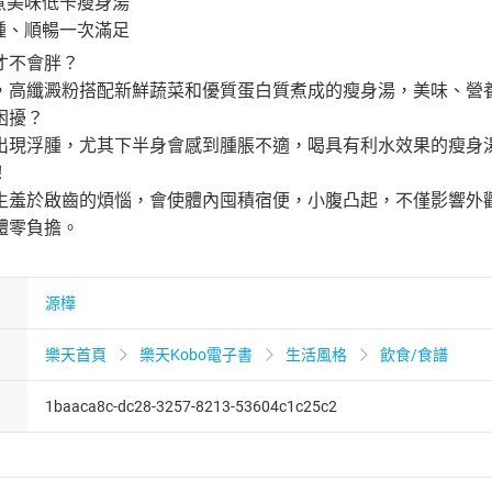
煮美味低卡瘦身湯
腫、順暢一次滿足
才不會胖？
，高纖澱粉搭配新鮮蔬菜和優質蛋白質煮成的瘦身湯，美味、營
困擾？
出現浮腫，尤其下半身會感到腫脹不適，喝具有利水效果的瘦身
！
生羞於啟齒的煩惱，會使體內囤積宿便，小腹凸起，不僅影響外
體零負擔。
源樺
樂天首頁
樂天Kobo電子書
生活風格
飲食/食譜
1baaca8c-dc28-3257-8213-53604c1c25c2