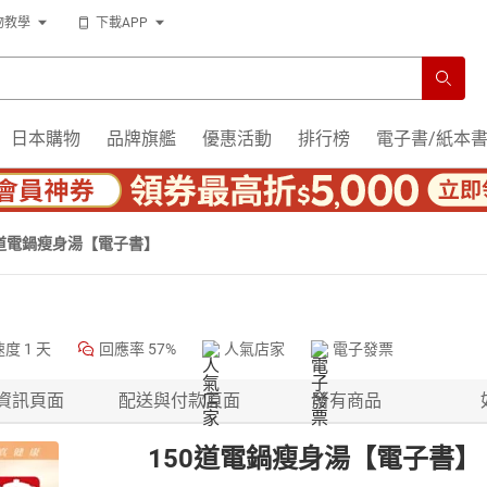
物教學
下載APP
日本購物
品牌旗艦
優惠活動
排行榜
電子書/紙本
0道電鍋瘦身湯【電子書】
速度
1 天
回應率
57%
人氣店家
電子發票
資訊頁面
配送與付款頁面
所有商品
150道電鍋瘦身湯【電子書】