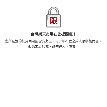
1
正念殺機【NETFLIX影集Murder Mindfully蓄弒待發】
【電子書】
308
$
1
%
(賺
3
點)
2
台灣樂天市場在此提醒您！
時間的起源：史蒂芬．霍金的最終理論【電子書】
455
$
您所點選的網頁內可能含有兒童、青少年不宜之成人限制級內容，
1
%
(賺
4
點)
如您未滿18歲，請勿進入、購買！
3
藝術的40堂公開課：透過故事，走進藝術家創作現場，
看藝術如何誕生、如何形塑人類生活【電子書】
385
$
1
%
(賺
3
點)
4
一本書讀懂美元：9堂課解析美元邏輯，如何影響全球經
濟和每個人的投資【電子書】
266
$
1
%
(賺
2
點)