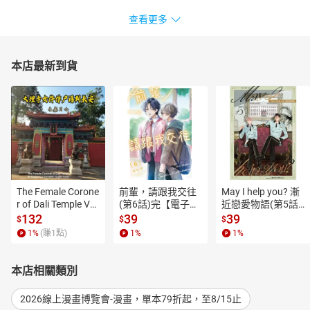
查看更多
本店最新到貨
The Female Corone
前輩，請跟我交往
May I help you? 漸
r of Dali Temple Vo
(第6話)完【電子
近戀愛物語(第5話)
l.6【有聲書】
書】
【電子書】
132
39
39
$
$
$
1
%
(賺
1
點)
1
%
1
%
本店相關類別
2026線上漫畫博覽會-漫畫，單本79折起，至8/15止