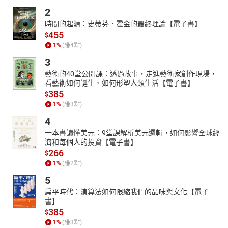
2
時間的起源：史蒂芬．霍金的最終理論【電子書】
455
$
1
%
(賺
4
點)
3
藝術的40堂公開課：透過故事，走進藝術家創作現場，
看藝術如何誕生、如何形塑人類生活【電子書】
385
$
1
%
(賺
3
點)
4
一本書讀懂美元：9堂課解析美元邏輯，如何影響全球經
濟和每個人的投資【電子書】
266
$
1
%
(賺
2
點)
5
扁平時代：演算法如何限縮我們的品味與文化【電子
書】
385
$
1
%
(賺
3
點)