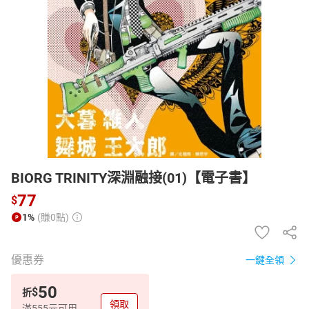
日本購物
電子/紙本書
HOT
BIORG TRINITY深淵融接(01)【電子書】
77
$
1%
(賺0點)
優惠券
一鍵全領
50
$
折
領取
滿555元可用