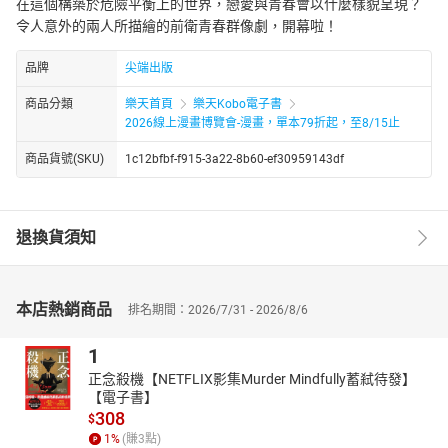
在這個構築於危險平衡上的世界，戀愛與青春會以什麼樣貌呈現？
令人意外的兩人所描繪的前衛青春群像劇，開幕啦！
品牌
尖端出版
商品分類
樂天首頁
樂天Kobo電子書
2026線上漫畫博覽會-漫畫，單本79折起，至8/15止
商品貨號(SKU)
1c12bfbf-f915-3a22-8b60-ef30959143df
退換貨須知
本店熱銷商品
排名期間：2026/7/31 - 2026/8/6
1
正念殺機【NETFLIX影集Murder Mindfully蓄弒待發】
【電子書】
308
$
1
%
(賺
3
點)