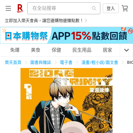
登入
立即加入樂天會員，讓您邊購物邊賺點數！
購物網分類
免運
美食
保健
民生用品
居家
3C
樂天首頁
圖書與雜誌
電子書
漫畫/輕小說/圖文書
BI
天天免運
美食蛋糕
養生保健
民生用品
居家生活
3C家電
運動休閒
親子玩具
女裝
男裝
化妝保養
情趣用品