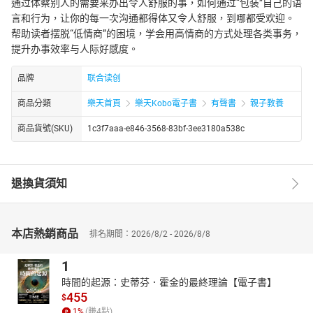
通过体察别人的需要来办出令人舒服的事，如何通过“包装”自己的语
言和行为，让你的每一次沟通都得体又令人舒服，到哪都受欢迎。
帮助读者摆脱“低情商”的困境，学会用高情商的方式处理各类事务，
提升办事效率与人际好感度。
品牌
联合读创
商品分類
樂天首頁
樂天Kobo電子書
有聲書
親子教養
商品貨號(SKU)
1c3f7aaa-e846-3568-83bf-3ee3180a538c
退換貨須知
本店熱銷商品
排名期間：2026/8/2 - 2026/8/8
1
時間的起源：史蒂芬．霍金的最終理論【電子書】
455
$
1
%
(賺
4
點)