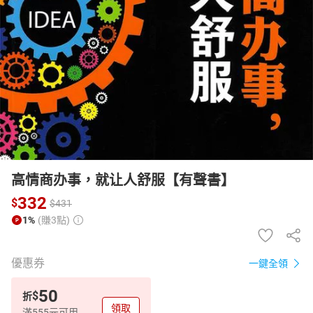
日本購物
電子/紙本書
HOT
高情商办事，就让人舒服【有聲書】
332
$
$
431
1%
(賺3點)
優惠券
一鍵全領
50
$
折
領取
滿555元可用