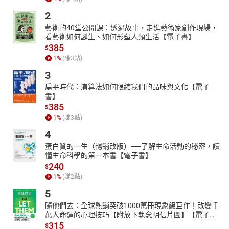
2
藝術的40堂公開課：透過故事，走進藝術家創作現場，
看藝術如何誕生、如何形塑人類生活【電子書】
385
$
1
%
(賺
3
點)
3
扁平時代：演算法如何限縮我們的品味與文化【電子
書】
385
$
1
%
(賺
3
點)
4
蛋白質的一生（暢銷改版）──了解生命活動的秘密，讀
懂生命科學的第一本書【電子書】
240
$
1
%
(賺
2
點)
5
隨他們去：全球熱銷突破1000萬冊現象級巨作！改變千
萬人命運的心理技巧【附放下執念明信片圖】【電子
書】
315
$