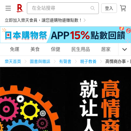
登入
立即加入樂天會員，讓您邊購物邊賺點數！
購物網分類
免運
美食
保健
民生用品
居家
3C
樂天首頁
圖書與雜誌
有聲書
親子教養
高情商办事，
天天免運
美食蛋糕
養生保健
民生用品
居家生活
3C家電
運動休閒
親子玩具
女裝
男裝
化妝保養
情趣用品