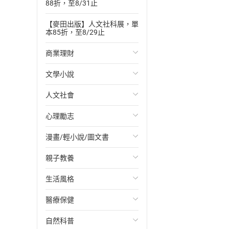
88折，至8/31止
【麥田出版】人文社科展，單
本85折，至8/29止
商業理財
文學小說
投資理財
人文社會
經濟/趨勢
歐美文學
心理勵志
財務/金融
日本文學
國際關係
漫畫/輕小說/圖文書
管理/領導
韓國文學
政治
心靈成長/情緒
親子教養
職場工作術
華文文學
社會科學
人際關係
輕小說
生活風格
成功法
經典文學
台灣/中國歷史
兩性關係
奇幻/科幻
教育現場
醫療保健
行銷/廣告
成長/家庭生活小說
日/韓歷史
心理學
愛情故事
兒童文學/故事
飲食/食譜
自然科普
傳記
懸疑/推理小說
其他歷史/史學
職場/社會寫實
兒童科普/學習
健身/美顏
健康/養生