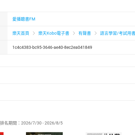
愛播聽書FM
樂天首頁
樂天Kobo電子書
有聲書
語言學習/考試用
1c4c4383-bc95-3646-ae40-8ec2ea041849
者保護法
第
19
條第
1
項後段
暨
通訊交易解除權合理例外情事適用
供即為完成之線上服務，經消費者事先同意始提供。」 之商品
排名期間：2026/7/30 - 2026/8/5
訂購本店鋪之商品即代表知悉本店鋪所銷售之商品為電子書，屬
取電子書，不得請求退貨退款。