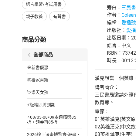
語言學習/考試用書
旁白：
三民書
作者：
Coleen
親子教養
有聲書
編輯：
愛播聽
出版社：
愛播
出版日期：202
商品分類
語言：中文
ISBN：73742
全部商品
時長：00:13:
🎯新書優惠
漢克想當一個英雄
🉐獨家書籍
講者簡介：
💘樂天女孩
三民書局邀請外籍作
教育等。
⚡版權即將到期
章節：
⭐08/03-08/09本週精選85
01英雄漢克(英文原
折，領券再85折
02英雄漢克(中文故
03英雄漢克(生字)
2026線上漫畫博覽會-漫畫，