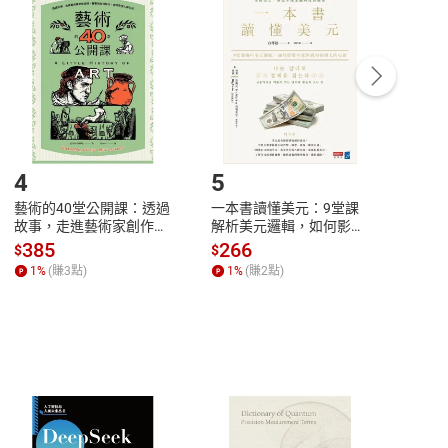
付款
方式
完成
訂單
中點選「瀏覽訂單明細」
>
「申請取消訂單
/
退
Payment
Complete
/退貨。
登入帳號，下載書籍後看書
4
5
6
藝術的40堂公開課：透過
一本書讀懂美元：9堂課
本物
故事，走進藝術家創作現
解析美元邏輯，如何影響
說，
場，看藝術如何誕生、如
全球經濟和每個人的投資
來】
385
266
28
$
$
$
何形塑人類生活【電子
【電子書】
1
%
(賺
3
點)
1
%
(賺
2
點)
1
%
書】