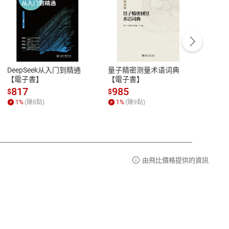
客服資訊
豫期
服務時間：週一到週五 10:00-12:00、
易解
13:00-17:00 (國定假日及例假日休息)
DeepSeek从入门到精通
量子精密测量术语词典
新西
品性
客服電話：0080-1857077
【電子書】
【電子書】
计研
請參
客服信箱：
聯絡店家
817
985
98
$
$
$
1
%
(賺
8
點)
1
%
(賺
9
點)
1
%
由飛比價格提供的資訊