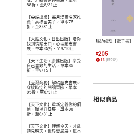
版】》新書延伸書展，單本
88折，至8/31止
付款方
【尖端出版】每月漫畫名家推
薦：高橋留美子，單本75
折，至8/31止
ATM轉帳、信用卡
【大雁文化 x 日出出版】陪你
钱边续琐【電子書】
找到情緒出口，心理勵志書
展，單本85折，至9/10止
205
$
1
%
(賺
2
點)
【天下生活 x 康健出版】享受
自己喜歡的生活，單本85
折，至9/15止
【臺灣商務】解碼歷史書展~
穿梭時空的閱讀冒險，單本
85折，至8/31止
相似商品
【天下文化】重新定義你的價
值，職場升級展，單本88
折，至8/31止
【天下文化】理解今天，才能
預見明天。世界變局展，單本