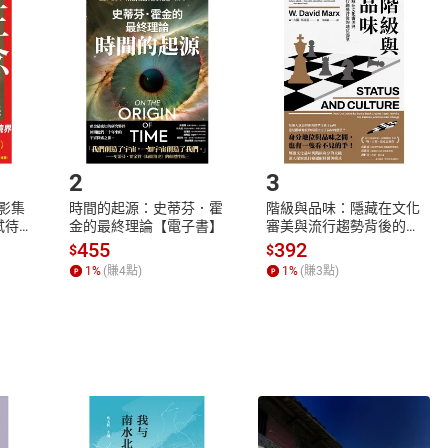
品
放入
購物車
登入
帳號
欲取消訂單或辦理退貨時，請登入樂天市場，並於「我的訂單」
Shopping cart
Login
將依您的申請進行審核，待審核通過後將為您辦理退款事宜。
市場須以整筆訂單為單位進行取消/退貨，恕無法以單支商品取消
如何開始使用？
.選擇閱讀載具
Step2.
2
3
X影集
時間的起源：史蒂芬．霍
階級與品味：隱藏在文化
蓄弒待
金的最終理論【電子書】
審美與流行趨勢背後的地
位渴望【電子書】
455
392
$
$
1
%
(賺
4
點)
1
%
(賺
3
點)