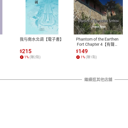
式
退換貨規範
、LINE PAY、AFTEE
本店是否提供消費者保護法七日猶
之權利，遽消費者保護法及通訊交
我与南水北调【電子書】
Phantom of the Earthen
除權合理例外情事適用準則，依商
 Fort Chapter 4【有聲
書】
質各有不同規定。詳細退換貨說明
215
149
$
$
照各商品說明。
1
%
(賺
2
點)
1
%
(賺
1
點)
詳細說明
繼續逛其他店舖