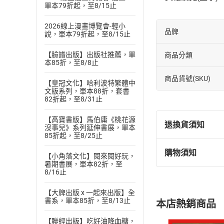
單本79折起，至8/15止
2026線上漫畫博覽會-輕小
品牌
說，單本79折起，至8/15止
【臉譜出版】出版社推薦，單
商品分類
本85折，至8/8止
商品貨號(SKU)
【皇冠文化】哈利波特繁體中
文版系列，單本88折，套書
82折起，至8/31止
【高寶書版】馬伯庸《桃花源
退換貨須知
沒事兒》系列延伸書展，單本
85折起，至8/25止
購物須知
【小角落文化】閱來閱好玩，
退換貨規定：
暑期書展，單本82折，至
(
一
)
依
消費
8/16止
內容或一經提
購書須知
【大牌出版 x 一起來出版】全
定。
書系，單本85折，至8/13止
本店熱銷商品
(
二
)
消費者
且已下載
/
存
【聯經出版】吃好油降血糖，