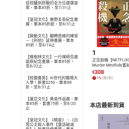
挑選
商
從控醣到舒壓的全方位健康提
退貨方式：您
案，單本85折，至7/31止
Choose
貨」，本店鋪
【皇冠文化】東野圭吾紀念書
請注意，樂天
展，單本85折起，至8/31止
購書後，
【啟動文化】翻轉思維的練習
－《利他》延伸書展，單本
Step1
85折，至8/14止
1
【橡樹林文化】一行禪師百歲
正念殺機【NETFLI
誕辰紀念書展，單本85折，
Murder Mindfully
至8/22止
發】【電子書】
308
$
【校園書房】AI世代的職場大
1
%
(賺
3
點)
人學！新書$250、單本88
折，至8/31止
【蓋亞文化】黃易作品展，單
本85折、套書75折，至8/20
本店最新到貨
止
【皇冠文化】《曉星》、《白
雪公主殺人事件【童話破滅