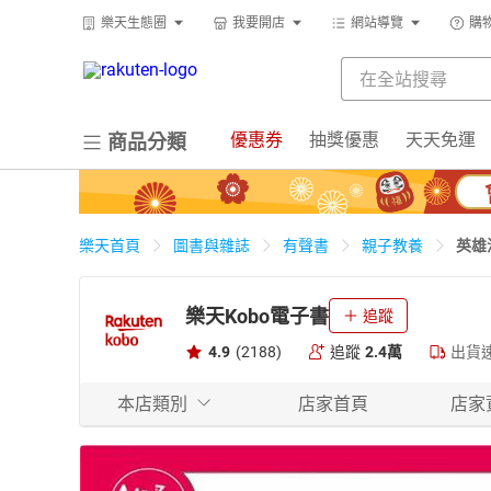
樂天生態圈
我要開店
網站導覽
購
優惠券
抽獎優惠
天天免運
商品分類
英雄漢
樂天首頁
圖書與雜誌
有聲書
親子教養
樂天Kobo電子書
追蹤
4.9
(2188)
追蹤
2.4萬
出貨
本店類別
店家首頁
店家