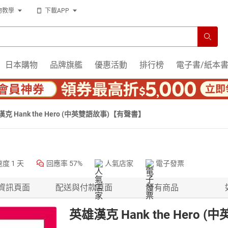
物教學
下載APP
日本購物
品牌旗艦
優惠活動
排行榜
電子書/紙本
克 Hank the Hero (中英雙語故事)【有聲書】
速度
1 天
回應率
57%
人氣店家
電子發票
資訊頁面
配送與付款頁面
所有商品
英雄漢克 Hank the Hero