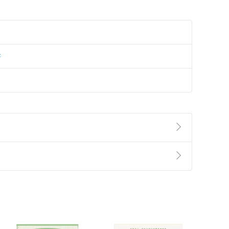
書
準則
第
2
條第
5
款之規定，「非以有形媒介提供之數位
，不適用消保法第
19
條第
1
項七日內無條件退貨之規
非以有形媒介提供之數位內容，消費者同意若訂購後