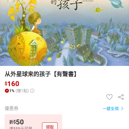
日本購物
電子/紙本書
HOT
从外星球来的孩子【有聲書】
160
$
1%
(賺1點)
優惠券
一鍵全領
50
$
折
領取
滿555元可用