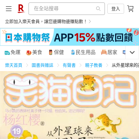
登入
立即加入樂天會員，讓您邊購物邊賺點數！
購物網分類
免運
美食
保健
民生用品
居家
3C
樂天首頁
圖書與雜誌
有聲書
親子教養
从外星球来的
天天免運
美食蛋糕
養生保健
民生用品
居家生活
3C家電
運動休閒
親子玩具
女裝
男裝
化妝保養
情趣用品