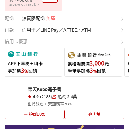
2026/08/09 15:59
截止
配送
無實體配送
免運
付款
信用卡／LINE Pay／AFTEE／ATM
信用卡優惠
樂天Kobo電子書
4.9
(2188)
追蹤
2.4萬
出貨速度
1 天
回應率
57%
追蹤店家
逛店舖