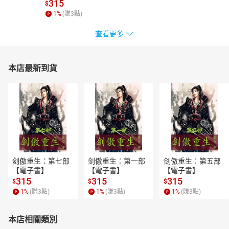
書】
315
$
1
%
(賺
3
點)
查看更多
本店最新到貨
剑傲重生：第七部
剑傲重生：第一部
剑傲重生：第五部
【電子書】
【電子書】
【電子書】
315
315
315
$
$
$
1
%
(賺
3
點)
1
%
(賺
3
點)
1
%
(賺
3
點)
本店相關類別