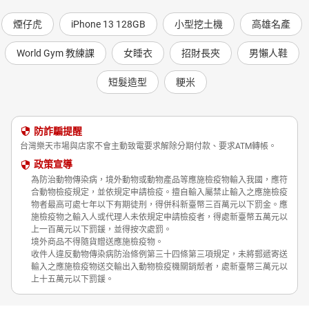
煙仔虎
iPhone 13 128GB
小型挖土機
高雄名產
World Gym 教練課
女睡衣
招財長夾
男懶人鞋
短髮造型
粳米
防詐騙提醒
台灣樂天市場與店家不會主動致電要求解除分期付款、要求ATM轉帳。
政策宣導
為防治動物傳染病，境外動物或動物產品等應施檢疫物輸入我國，應符
合動物檢疫規定，並依規定申請檢疫。擅自輸入屬禁止輸入之應施檢疫
物者最高可處七年以下有期徒刑，得併科新臺幣三百萬元以下罰金。應
施檢疫物之輸入人或代理人未依規定申請檢疫者，得處新臺幣五萬元以
上一百萬元以下罰鍰，並得按次處罰。
境外商品不得隨貨贈送應施檢疫物。
收件人違反動物傳染病防治條例第三十四條第三項規定，未將郵遞寄送
輸入之應施檢疫物送交輸出入動物檢疫機關銷燬者，處新臺幣三萬元以
上十五萬元以下罰鍰。