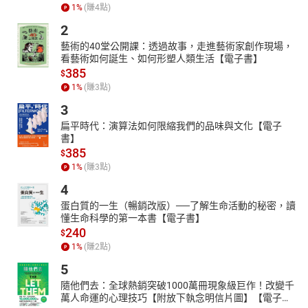
1
%
(賺
4
點)
2
藝術的40堂公開課：透過故事，走進藝術家創作現場，
看藝術如何誕生、如何形塑人類生活【電子書】
385
$
1
%
(賺
3
點)
3
扁平時代：演算法如何限縮我們的品味與文化【電子
書】
385
$
1
%
(賺
3
點)
4
蛋白質的一生（暢銷改版）──了解生命活動的秘密，讀
懂生命科學的第一本書【電子書】
240
$
1
%
(賺
2
點)
5
隨他們去：全球熱銷突破1000萬冊現象級巨作！改變千
萬人命運的心理技巧【附放下執念明信片圖】【電子