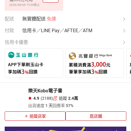
2026/08/09 15:59
截止
配送
無實體配送
免運
付款
信用卡／LINE Pay／AFTEE／ATM
信用卡優惠
樂天Kobo電子書
4.9
(2188)
追蹤
2.4萬
出貨速度
1 天
回應率
57%
追蹤店家
逛店舖