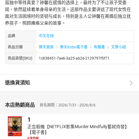
孤独中等待真爱？钟馨在感情的选择上，最终为了不让孩子受委
屈，依然延续着单身母亲的生活。这部作品主要讲述了现代女性在
面对生活困境时的坚韧与成长，特别是主人公钟馨在离婚后独立抚
养孩子、照顾瘫痪父亲的故事。
品牌
中文在线
商品分類
樂天首頁
樂天Kobo電子書
有聲書
文學小說
商品貨號(SKU)
1c838451-7ae6-3a25-a62d-2129797f5f71
退換貨須知
本店熱銷商品
排名期間：2026/7/31 - 2026/8/6
1
正念殺機【NETFLIX影集Murder Mindfully蓄弒待發】
【電子書】
308
$