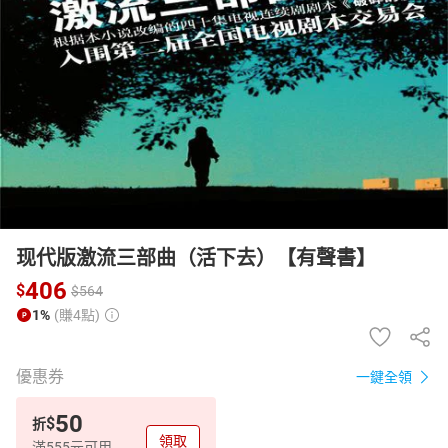
日本購物
電子/紙本書
HOT
现代版激流三部曲（活下去）【有聲書】
406
$
$
564
1%
(賺4點)
優惠券
一鍵全領
50
$
折
領取
滿555元可用