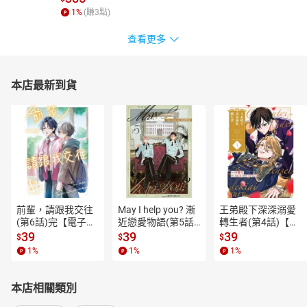
1
%
(賺
3
點)
查看更多
本店最新到貨
前輩，請跟我交往
May I help you? 漸
王弟殿下深深溺愛
(第6話)完【電子
近戀愛物語(第5話)
轉生者(第4話)【電
書】
【電子書】
子書】
39
39
39
$
$
$
1
%
1
%
1
%
本店相關類別