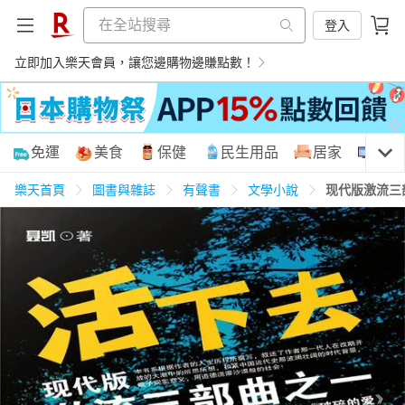
登入
立即加入樂天會員，讓您邊購物邊賺點數！
購物網分類
免運
美食
保健
民生用品
居家
3C
樂天首頁
圖書與雜誌
有聲書
文學小說
现代版激流三
天天免運
美食蛋糕
養生保健
民生用品
居家生活
3C家電
運動休閒
親子玩具
女裝
男裝
化妝保養
情趣用品