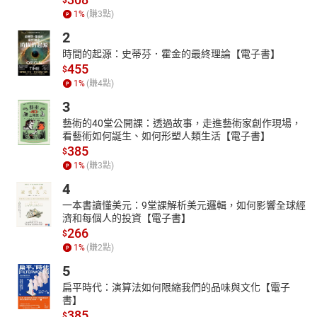
1
%
(賺
3
點)
2
時間的起源：史蒂芬．霍金的最終理論【電子書】
455
$
1
%
(賺
4
點)
3
藝術的40堂公開課：透過故事，走進藝術家創作現場，
看藝術如何誕生、如何形塑人類生活【電子書】
385
$
1
%
(賺
3
點)
4
一本書讀懂美元：9堂課解析美元邏輯，如何影響全球經
濟和每個人的投資【電子書】
266
$
1
%
(賺
2
點)
5
扁平時代：演算法如何限縮我們的品味與文化【電子
書】
385
$