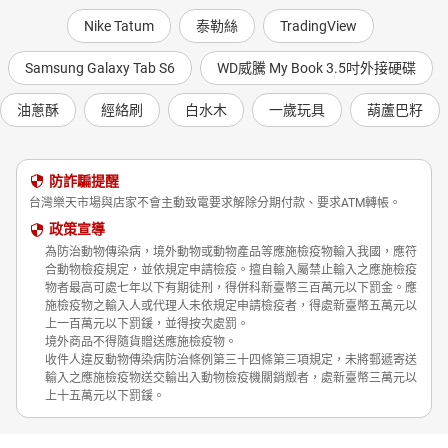
Nike Tatum
泰勒絲
TradingView
Samsung Galaxy Tab S6
WD威騰 My Book 3.5吋外接硬碟
油蔥酥
經絡刷
白水木
一歲玩具
葫蘆巴籽
防詐騙提醒
台灣樂天市場與店家不會主動致電要求解除分期付款、要求ATM轉帳。
政策宣導
為防治動物傳染病，境外動物或動物產品等應施檢疫物輸入我國，應符
合動物檢疫規定，並依規定申請檢疫。擅自輸入屬禁止輸入之應施檢疫
物者最高可處七年以下有期徒刑，得併科新臺幣三百萬元以下罰金。應
施檢疫物之輸入人或代理人未依規定申請檢疫者，得處新臺幣五萬元以
上一百萬元以下罰鍰，並得按次處罰。
境外商品不得隨貨贈送應施檢疫物。
收件人違反動物傳染病防治條例第三十四條第三項規定，未將郵遞寄送
輸入之應施檢疫物送交輸出入動物檢疫機關銷燬者，處新臺幣三萬元以
上十五萬元以下罰鍰。