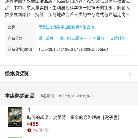
述科学如何改善生活品质、拓展认知边界、推动文化交流与社会进
步。书中列举大量实例，生动展现科学像一把神奇的钥匙，解锁人
类发展新路径，持续且深刻地改变着人类的生存方式与命运走向。
品牌
黑龙江东北数字出版传媒有限公司
商品分類
樂天首頁
樂天Kobo電子書
有聲書
自然科普
商品貨號(SKU)
1c9b42b1-d6f7-36c2-b493-388e5f595b64
退換貨須知
本店熱銷商品
排名期間：2026/8/2 - 2026/8/8
1
時間的起源：史蒂芬．霍金的最終理論【電子書】
455
$
1
%
(賺
4
點)