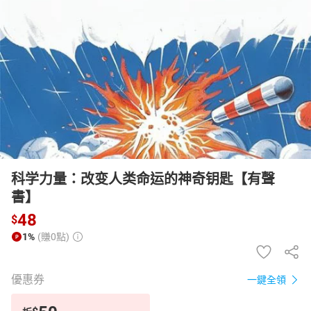
日本購物
電子/紙本書
HOT
科学力量：改变人类命运的神奇钥匙【有聲
書】
48
$
1%
(賺0點)
優惠券
一鍵全領