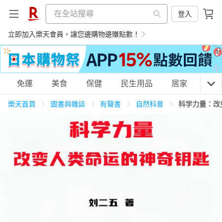
登入
立即加入樂天會員，讓您邊購物邊賺點數！
購物網分類
免運
美食
保健
民生用品
居家
3C
樂天首頁
圖書與雜誌
有聲書
自然科普
科学力量：改
天天免運
美食蛋糕
養生保健
民生用品
居家生活
3C家電
運動休閒
親子玩具
女裝
男裝
化妝保養
情趣用品