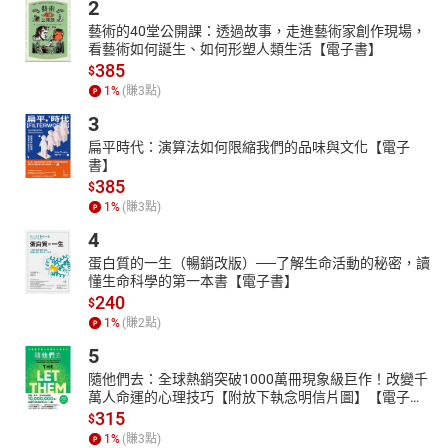
2
藝術的40堂公開課：透過故事，走進藝術家創作現場，
看藝術如何誕生、如何形塑人類生活【電子書】
385
$
1
%
(賺
3
點)
3
扁平時代：演算法如何限縮我們的品味與文化【電子
書】
385
$
1
%
(賺
3
點)
4
蛋白質的一生（暢銷改版）──了解生命活動的秘密，讀
懂生命科學的第一本書【電子書】
240
$
1
%
(賺
2
點)
5
隨他們去：全球熱銷突破1000萬冊現象級巨作！改變千
萬人命運的心理技巧【附放下執念明信片圖】【電子
書】
315
$
1
%
(賺
3
點)