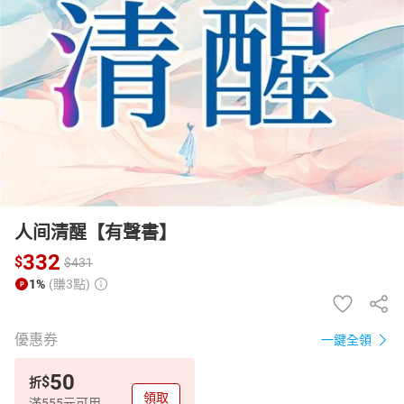
日本購物
電子/紙本書
HOT
人间清醒【有聲書】
332
$
$
431
1%
(賺3點)
優惠券
一鍵全領
50
$
折
領取
滿555元可用