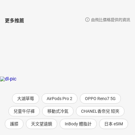
更多推薦
由飛比價格提供的資訊
大湖草莓
AirPods Pro 2
OPPO Reno7 5G
兒童牛仔褲
移動式冷氣
CHANEL香奈兒 短夾
護膝
天文望遠鏡
InBody 體脂計
日本 eSIM