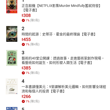
1
正念殺機【NETFLIX影集Murder Mindfully蓄弒待發】
【電子書】
308
$
1
%
(賺
3
點)
2
時間的起源：史蒂芬．霍金的最終理論【電子書】
455
$
1
%
(賺
4
點)
3
藝術的40堂公開課：透過故事，走進藝術家創作現場，
看藝術如何誕生、如何形塑人類生活【電子書】
385
$
1
%
(賺
3
點)
4
一本書讀懂美元：9堂課解析美元邏輯，如何影響全球經
濟和每個人的投資【電子書】
266
$
1
%
(賺
2
點)
5