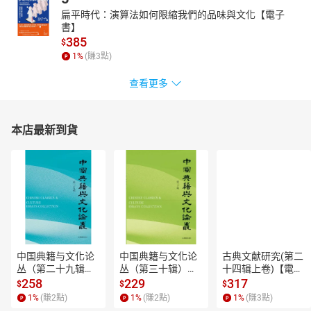
扁平時代：演算法如何限縮我們的品味與文化【電子
書】
385
$
1
%
(賺
3
點)
查看更多
本店最新到貨
中国典籍与文化论
中国典籍与文化论
古典文献研究(第二
丛（第二十九辑）
丛（第三十辑）
十四辑上卷)【電子
【電子書】
【電子書】
書】
258
229
317
$
$
$
1
%
(賺
2
點)
1
%
(賺
2
點)
1
%
(賺
3
點)