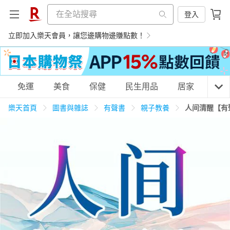
登入
立即加入樂天會員，讓您邊購物邊賺點數！
購物網分類
免運
美食
保健
民生用品
居家
3C
樂天首頁
圖書與雜誌
有聲書
親子教養
人间清醒【有
天天免運
美食蛋糕
養生保健
民生用品
居家生活
3C家電
運動休閒
親子玩具
女裝
男裝
化妝保養
情趣用品