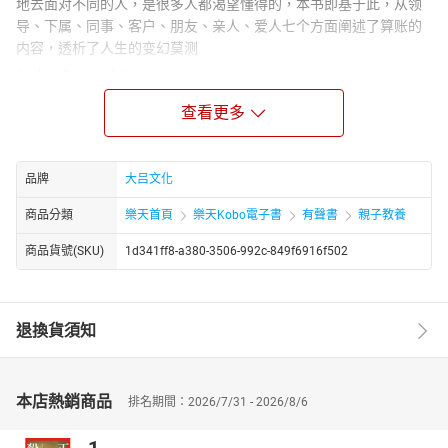
地去面对不同的人，是很多人都渴望懂得的，本书即基于此，从领
导、下属、同事、客户、朋友、亲人、爱人七个方面阐述了算账的
内容，透析了人生的变幻莫测
Author Biograph：
他的创作风格偏向通俗实用，内容多取材于常见事例，语言通俗易
查看更多
懂，注重实用性和指导性。比如《透过举止看人性》会细化到握
手、点菜、开车方式等具体行为来分析人心，《做人要有心机做事
要有心计全集》则围绕求人办事、抓住机遇等实际场景给出处世建
品牌
大吕文化
议。其作品合作的出版社众多，包括中国电影出版社、金城出版
社、中国华侨出版社等，且出版跨度较大，从 1999 年到 2025 年都
商品分類
樂天首頁
樂天Kobo電子書
有聲書
親子教養
有书籍推出，部分作品还被改编为音频形式在喜马拉雅等平台上
商品貨號(SKU)
1d341ff8-a380-3506-992c-849f6916f502
线。
退換貨須知
本店熱銷商品
排名期間：2026/7/31 - 2026/8/6