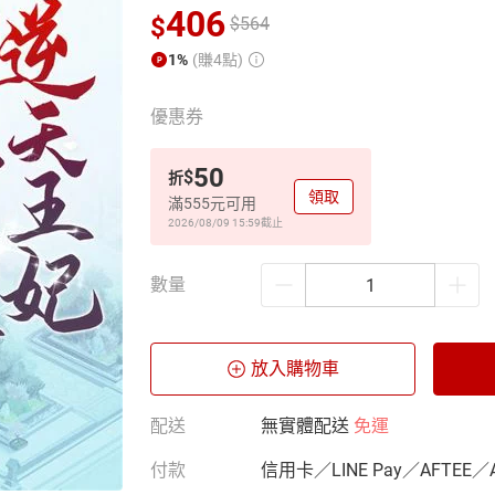
406
$
$
564
1%
(賺4點)
優惠券
50
$
折
領取
滿555元可用
2026/08/09 15:59
截止
數量
放入購物車
配送
無實體配送
免運
付款
信用卡／LINE Pay／AFTEE／