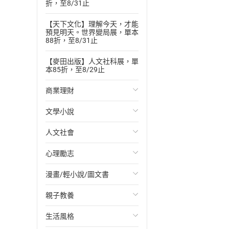
折，至8/31止
【天下文化】理解今天，才能
預見明天。世界變局展，單本
88折，至8/31止
【麥田出版】人文社科展，單
本85折，至8/29止
商業理財
文學小說
投資理財
人文社會
經濟/趨勢
歐美文學
心理勵志
財務/金融
日本文學
國際關係
漫畫/輕小說/圖文書
管理/領導
韓國文學
政治
心靈成長/情緒
親子教養
職場工作術
華文文學
社會科學
人際關係
輕小說
生活風格
成功法
經典文學
台灣/中國歷史
兩性關係
奇幻/科幻
教育現場