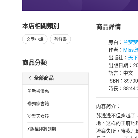
本店相關類別
商品詳情
文學小說
有聲書
旁白：
兰梦梦
作者：
Miss
出版社：
天下
商品分類
出版日期：202
語言：中文
全部商品
ISBN：89700
時長：88:44:
🎯新書優惠
🉐獨家書籍
内容简介：
苏浅浅不但穿越了
💘樂天女孩
地。这样的王府地
⚡版權即將到期
流离失所，待我儿