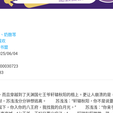
、奶酪等
.清欢
书盟
5/06/04
00030723
33
，而且穿越到了天渊国七王爷轩辕秋阳的榻上。更让人崩溃的是
狱，苏浅浅分分钟想逃离。 苏浅浅：“轩辕秋阳，你不是说要
诞下，你入你的八王府，我找我的白月光。” 苏浅浅：“你亲