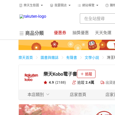
樂天生態圈
我要開店
網站導覽
購
優惠券
抽獎優惠
天天免運
商品分類
冷王
樂天首頁
圖書與雜誌
有聲書
文學小說
樂天Kobo電子書
追蹤
4.9
(2188)
追蹤
2.4萬
出貨
本店類別
店家首頁
店家