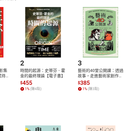
取電子書，不得請求退貨退款。
品
放入
購物車
登入
帳號
欲取消訂單或辦理退貨時，請登入樂天市場，並於「我的訂單」
Shopping cart
Login
將依您的申請進行審核，待審核通過後將為您辦理退款事宜。
市場須以整筆訂單為單位進行取消/退貨，恕無法以單支商品取消
如何開始使用？
.選擇閱讀載具
Step2.
2
3
X影集
時間的起源：史蒂芬．霍
藝術的40堂公開課：透過
蓄弒待
金的最終理論【電子書】
故事，走進藝術家創作現
場，看藝術如何誕生、如
455
385
$
$
何形塑人類生活【電子
1
%
(賺
4
點)
1
%
(賺
3
點)
書】