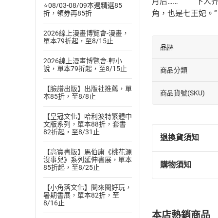
月后…… 下人齐
⭐08/03-08/09本週精選85
角，也是七王妃。”
折，領券再85折
2026線上漫畫博覽會-漫畫，
單本79折起，至8/15止
品牌
2026線上漫畫博覽會-輕小
說，單本79折起，至8/15止
商品分類
【臉譜出版】出版社推薦，單
商品貨號(SKU)
本85折，至8/8止
【皇冠文化】哈利波特繁體中
文版系列，單本88折，套書
82折起，至8/31止
退換貨須知
【高寶書版】馬伯庸《桃花源
沒事兒》系列延伸書展，單本
購物須知
85折起，至8/25止
退換貨規定：
(
一
)
依
消費
【小角落文化】閱來閱好玩，
內容或一經提
暑期書展，單本82折，至
購書須知
8/16止
定。
本店熱銷商品
(
二
)
消費者