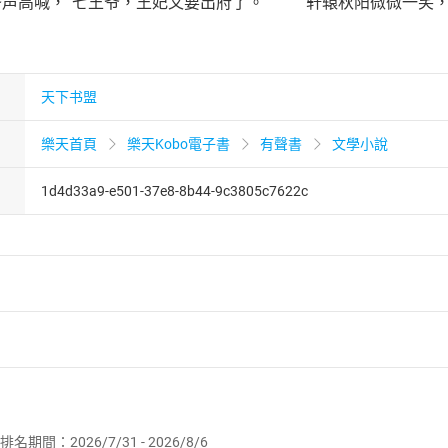
声高喊，“七王爷，王妃又要出府了。” 轩辕秋阳微微一笑，
天下书盟
樂天首頁
樂天Kobo電子書
有聲書
文學小說
1d4d33a9-e501-37e8-8b44-9c3805c7622c
者保護法
第
19
條第
1
項後段
暨
通訊交易解除權合理例外情事適用
供即為完成之線上服務，經消費者事先同意始提供。」 之商品
排名期間：2026/7/31 - 2026/8/6
訂購本店鋪之商品即代表知悉本店鋪所銷售之商品為電子書，屬