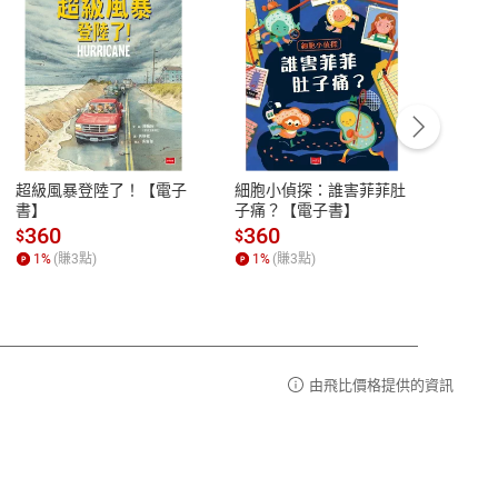
客服資訊
豫期
服務時間：週一到週五 10:00-12:00、
易解
13:00-17:00 (國定假日及例假日休息)
超級風暴登陸了！【電子
細胞小偵探：誰害菲菲肚
Mine
品性
客服電話：0080-1857077
書】
子痛？【電子書】
險1
子書
請參
客服信箱：
聯絡店家
360
360
28
$
$
$
1
%
(賺
3
點)
1
%
(賺
3
點)
1
%
由飛比價格提供的資訊