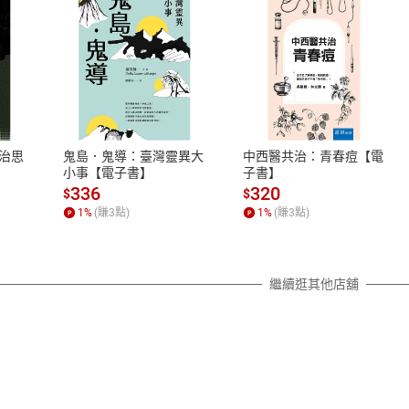
式
退換貨規範
、LINE PAY、AFTEE
本店是否提供消費者保護法七日猶
之權利，遽消費者保護法及通訊交
治思
鬼島．鬼導：臺灣靈異大
中西醫共治：青春痘【電
除權合理例外情事適用準則，依商
小事【電子書】
子書】
質各有不同規定。詳細退換貨說明
336
320
$
$
照各商品說明。
1
%
(賺
3
點)
1
%
(賺
3
點)
詳細說明
繼續逛其他店舖