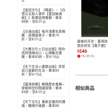
止
【皇冠文化】《曉星》、《白
雪公主殺人事件【童話破滅
版】》新書延伸書展，單本
付款方
88折，至8/31止
【尖端出版】每月漫畫名家推
ATM轉帳、信用卡
薦：高橋留美子，單本75
折，至8/31止
最後的天空：臺灣政
想史研究【電子書】
【大雁文化 x 日出出版】陪你
546
$
找到情緒出口，心理勵志書
1
%
(賺
5
點)
展，單本85折，至9/10止
【天下生活 x 康健出版】享受
自己喜歡的生活，單本85
折，至9/15止
【臺灣商務】解碼歷史書展~
相似商品
穿梭時空的閱讀冒險，單本
85折，至8/31止
【天下文化】重新定義你的價
值，職場升級展，單本88