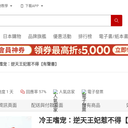
物教學
下載APP
日本購物
品牌旗艦
優惠活動
排行榜
電子書/紙本
嗜宠：逆天王妃惹不得【有聲書】
速度
1 天
回應率
57%
人氣店家
電子發票
資訊頁面
配送與付款頁面
所有商品
冷王嗜宠：逆天王妃惹不得【