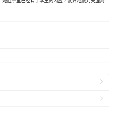
“她肚子里已经有了本王的内应，就算她跑到天涯海
準則
第
2
條第
5
款之規定，「非以有形媒介提供之數位
，不適用消保法第
19
條第
1
項七日內無條件退貨之規
非以有形媒介提供之數位內容，消費者同意若訂購後