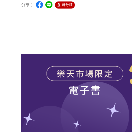
分享：
賺分紅