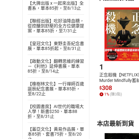
【大牌出版 x 一起來出版】全
且已下載
/
存
書系，單本85折，至8/13止
挑選
商
退貨方式：您
Choose
【聯經出版】吃好油降血糖，
貨」，本店鋪
從控醣到舒壓的全方位健康提
案，單本85折，至7/31止
請注意，樂天
購書後，
【皇冠文化】東野圭吾紀念書
展，單本85折起，至8/31止
Step1
【啟動文化】翻轉思維的練習
1
－《利他》延伸書展，單本
85折，至8/14止
正念殺機【NETFLI
Murder Mindfully
【橡樹林文化】一行禪師百歲
發】【電子書】
308
$
誕辰紀念書展，單本85折，
至8/22止
1
%
(賺
3
點)
【校園書房】AI世代的職場大
人學！新書$250、單本88
折，至8/31止
本店最新到貨
【蓋亞文化】黃易作品展，單
本85折、套書75折，至8/20