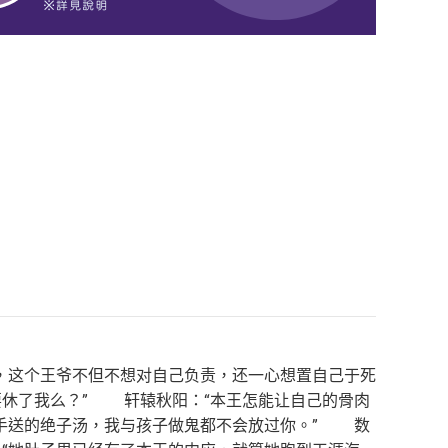
，这个王爷不但不想对自己负责，还一心想置自己于死
休了我么？” 轩辕秋阳：“本王怎能让自己的骨肉
手送的绝子汤，我与孩子做鬼都不会放过你。” 数