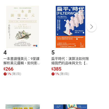
付款
方式
完成
訂單
中點選「瀏覽訂單明細」
>
「申請取消訂單
/
退
Payment
Complete
/退貨。
登入帳號，下載書籍後看書
4
5
6
一本書讀懂美元：9堂課
扁平時代：演算法如何限
本物
解析美元邏輯，如何影響
縮我們的品味與文化【電
說，
全球經濟和每個人的投資
子書】
來】
266
385
28
$
$
$
【電子書】
1
%
(賺
2
點)
1
%
(賺
3
點)
1
%