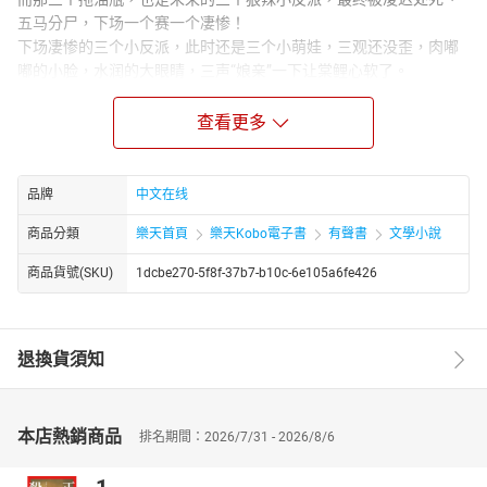
五马分尸，下场一个赛一个凄惨！
下场凄惨的三个小反派，此时还是三个小萌娃，三观还没歪，肉嘟
嘟的小脸，水润的大眼睛，三声“娘亲”一下让棠鲤心软了。
棠鲤想要改变反派们的命运。
于是，种种田，养养娃，做生意挣钱，棠鲤带着反派们把日子过得
查看更多
红红火火！
后来，三个小反派长大了。
一个是位高权重当朝首辅，一个是富可敌国的大奸商，一个是威风
品牌
中文在线
凛凛的女将军，三个都护她护得紧！
商品分類
樂天首頁
樂天Kobo電子書
有聲書
文學小說
当朝首辅：敢欺负我娘？关进大牢！
女将军：大哥，剁掉简单点！
商品貨號(SKU)
1dcbe270-5f8f-37b7-b10c-6e105a6fe426
大奸商：三妹，给你递刀！
某个权倾朝野的摄政王则直接把媳妇搂进怀。
“老子媳妇老子护着，小崽子们都靠边去！”
退換貨須知
本店熱銷商品
排名期間：2026/7/31 - 2026/8/6