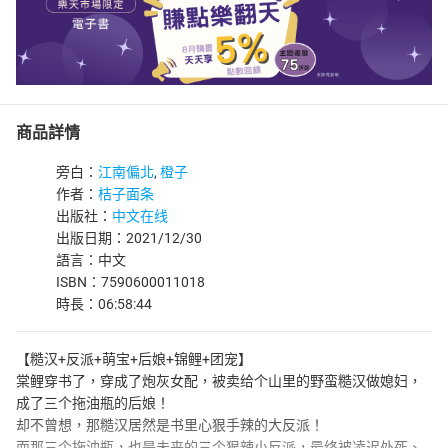
商品詳情
旁白：
江南偏北
,
橙子
作者：
桔子面条
出版社：
中文在线
出版日期：2021/12/30
語言：中文
ISBN：7590600011018
時長：06:58:44
【糙汉+反派+萌宝+后娘+锦鲤+团宠】
棠鲤穿书了，穿成了炮灰女配，被卖给个山里的野蛮糙汉做媳妇，
成了三个拖油瓶的后娘！
却不曾想，那糙汉居然是书里心狠手辣的大反派！
而那三个拖油瓶，也是未来的三个狠辣小反派，最终被凌迟处死、