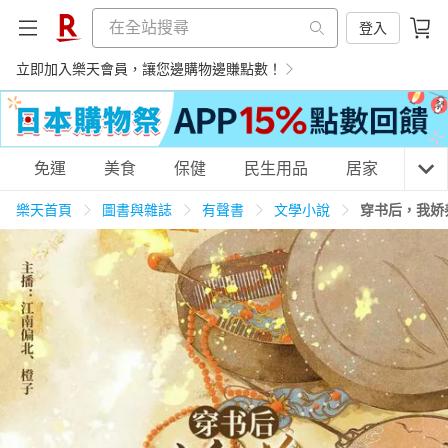
登入
立即加入樂天會員，讓您邊購物邊賺點數！
購物網分類
免運
美食
保健
民生用品
居家
3C
樂天首頁
圖書與雜誌
有聲書
文學小說
穿书后，我娇
天天免運
美食蛋糕
養生保健
民生用品
居家生活
3C家電
運動休閒
親子玩具
女裝
男裝
化妝保養
情趣用品