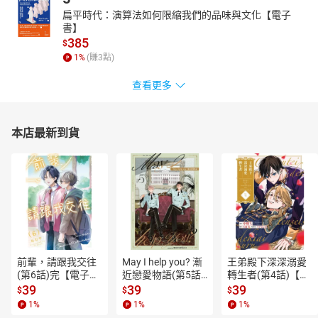
扁平時代：演算法如何限縮我們的品味與文化【電子
書】
385
$
1
%
(賺
3
點)
查看更多
本店最新到貨
前輩，請跟我交往
May I help you? 漸
王弟殿下深深溺愛
(第6話)完【電子
近戀愛物語(第5話)
轉生者(第4話)【電
書】
【電子書】
子書】
39
39
39
$
$
$
1
%
1
%
1
%