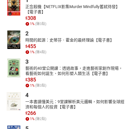
1
正念殺機【NETFLIX影集Murder Mindfully蓄弒待發】
【電子書】
308
$
1
%
(賺
3
點)
2
時間的起源：史蒂芬．霍金的最終理論【電子書】
455
$
1
%
(賺
4
點)
3
藝術的40堂公開課：透過故事，走進藝術家創作現場，
看藝術如何誕生、如何形塑人類生活【電子書】
385
$
1
%
(賺
3
點)
4
一本書讀懂美元：9堂課解析美元邏輯，如何影響全球經
濟和每個人的投資【電子書】
266
$
1
%
(賺
2
點)
5