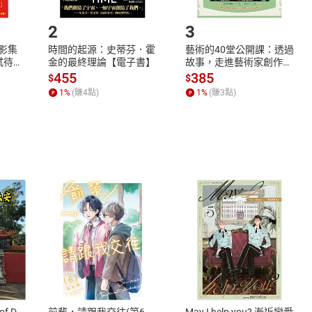
.選擇閱讀載具
Step2.
殺人案。負責審判這樁案件的檢非違使，
2
3
樵夫、犯人大盜、遭到玷污的妻子，
X影集
時間的起源：史蒂芬．霍
藝術的40堂公開課：透過
聽取了死者的證詞。
蓄弒待
金的最終理論【電子書】
故事，走進藝術家創作現
卻各有扞格，真相究竟為何？
場，看藝術如何誕生、如
455
385
$
$
何形塑人類生活【電子
一作〈兩封信〉
1
%
(賺
4
點)
1
%
(賺
3
點)
書】
的耽溺描寫與理性的邏輯推理可以並存──〈指紋〉（1918）
諸國後，回到日本與我重聚。
往戲院欣賞電影，沒想到在看到某個角色的指紋特寫後，
院，並且開始了狂熱的指紋研究。
我，被R.N帶往他過往始終避之唯恐不及的長崎。
一個關於指紋，不可思議的故事……
兩作〈家常便飯〉、〈陳述〉
式
退換貨規範
空出現的，偵探小說也不例外。
之前，曾經有這些文豪，
、LINE PAY、AFTEE
本店是否提供消費者保護法七日猶
心的幽微難測，然後，
之權利，遽消費者保護法及通訊交
of D
前輩，請跟我交往(第6
May I help you? 漸近戀愛