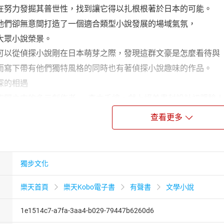
在努力發掘其普世性，找到讓它得以扎根根著於日本的可能。
他們卻無意間打造了一個適合類型小說發展的場域氣氛，
大眾小說榮景。
可以從偵探小說剛在日本萌芽之際，發現這群文豪是怎麼看待與
而寫下帶有他們獨特風格的同時也有著偵探小說趣味的作品。
探的相遇
空間之中的多元創作者——森本千繪，獻上絕美書封設計初體驗！
便想到在融化的冰刃下，怒放出的人性花朵；
查看更多
，我腦海中浮現出來的便是書封的場景。
幅獏樣就宛如沾染上黏稠但透明的血漬，
出的是纖細柔美的花朵。
獨步文化
冷靜之間來回擺盪的犯人內心，
情緒、破解謎團後，盛開出來的真相之花。
樂天首頁
樂天Kobo電子書
有聲書
文學小說
設計師森本千繪《文豪偵探》設計理念
1e1514c7-a7fa-3aa4-b029-79447b6260d6
團的偉大作家