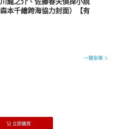
川龍之介、佐藤春夫偵探小說
森本千繪跨海協力封面）【有
一鍵全領
立即購買