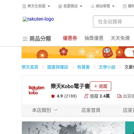
樂天生態圈
我要開店
網站導覽
購
優惠券
抽獎優惠
天天免運
商品分類
文豪
樂天首頁
圖書與雜誌
有聲書
文學小說
設計
樂天Kobo電子書
追蹤
4.9
(2188)
追蹤
2.4萬
出貨
本店類別
店家首頁
店家