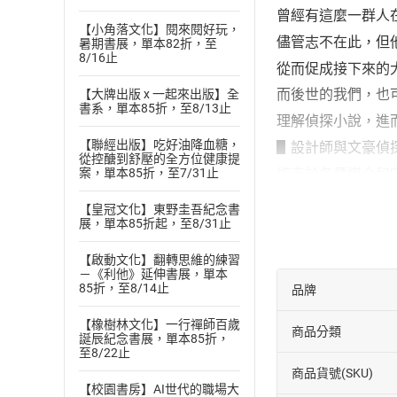
曾經有這麼一群人
【小角落文化】閱來閱好玩，
儘管志不在此，但
暑期書展，單本82折，至
8/16止
從而促成接下來的
而後世的我們，也
【大牌出版 x 一起來出版】全
書系，單本85折，至8/13止
理解偵探小說，進
【聯經出版】吃好油降血糖，
▋設計師與文豪偵
從控醣到舒壓的全方位健康提
遊走於各種媒介和
案，單本85折，至7/31止
提到偵探小說，我
【皇冠文化】東野圭吾紀念書
展，單本85折起，至8/31止
講到「偵探小說」
冰刀正在融化，那
【啟動文化】翻轉思維的練習
－《利他》延伸書展，單本
而在融化後，怒放
85折，至8/14止
品牌
這象徵了在衝動與
【橡樹林文化】一行禪師百歲
也象徵了偵探突破
商品分類
誕辰紀念書展，單本85折，
至8/22止
──日本當代知名
商品貨號(SKU)
▋亂步之前寫下謎
【校園書房】AI世代的職場大