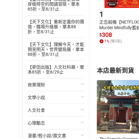
Step1
穿梭時空的閱讀冒險，單本
在竹林中發生一樁
85折，至8/31止
1
審問了案件發現者
【天下文化】重新定義你的價
正念殺機【NETFLI
甚至透過巫女之口
值，職場升級展，單本88
Murder Mindfully
折，至8/31止
然而，所有人的話
發】【電子書】
308
$
※同時收錄作者另
1
%
(賺
3
點)
【天下文化】理解今天，才能
預見明天。世界變局展，單本
佐藤春夫：證明感性
88折，至8/31止
我的友人R.N雲遊
【麥田出版】人文社科展，單
某次我與他一同前
本店最新到貨
本85折，至8/29止
R.N忽然衝出電影
商業理財
之後，一頭霧水的
在那裡，他告訴我
文學小說
投資理財
※同時收錄作者另
人文社會
經濟/趨勢
歐美文學
付款方
從來沒有事物是憑
心理勵志
財務/金融
日本文學
國際關係
在江戶川亂步登場
ATM轉帳、信用卡
他們首先理解了人
漫畫/輕小說/圖文書
管理/領導
韓國文學
政治
心靈成長/情緒
The Female Coroner 