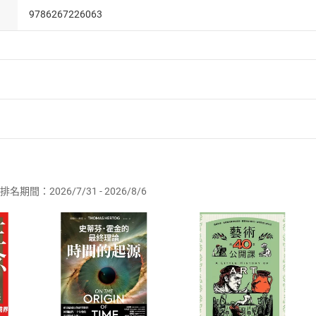
待迷信，以科學對待謎團──〈琴之幻音〉（1905）
9786267226063
幽靈的話題，
子因為太過思念渡海遠征的丈夫，靈魂出現在丈夫鏡中的軼事。
見抬棺隊伍外，還聽家裡迷信的老媽子嘮叨著附近的狗詭異狂叫
莫非這一切都是病中的未婚妻出了什麼事的徵兆嗎？
讓敘事者成了偵探──〈手術室〉（1895）
病需接受高峰醫師的手術。
者保護法
第
19
條第
1
項後段
暨
通訊交易解除權合理例外情事適用
都不肯接受麻醉，她深怕會在麻醉過程中，吐露出深埋心中，不
供即為完成之線上服務，經消費者事先同意始提供。」 之商品
術。夫人寧願冒著死去的風險，也要隱瞞到底的祕密究竟是什麼
排名期間：2026/7/31 - 2026/8/6
訂購本店鋪之商品即代表知悉本店鋪所銷售之商品為電子書，屬
說日本化的前鋒推手──〈路上〉（1920）
取電子書，不得請求退貨退款。
品
放入
購物車
登入
帳號
某個傍晚，遭遇一名男子攀談。
欲取消訂單或辦理退貨時，請登入樂天市場，並於「我的訂單」
Shopping cart
Login
私家偵探，接受湯河再婚對象家人的委託來調查湯河身家，
將依您的申請進行審核，待審核通過後將為您辦理退款事宜。
終圍繞著湯河病逝的前妻打轉……
市場須以整筆訂單為單位進行取消/退貨，恕無法以單支商品取消
如何開始使用？
兩作：〈我〉、〈祕密〉
學世界中，作為偵探小說的捍衛者──〈竹林中〉（1922）