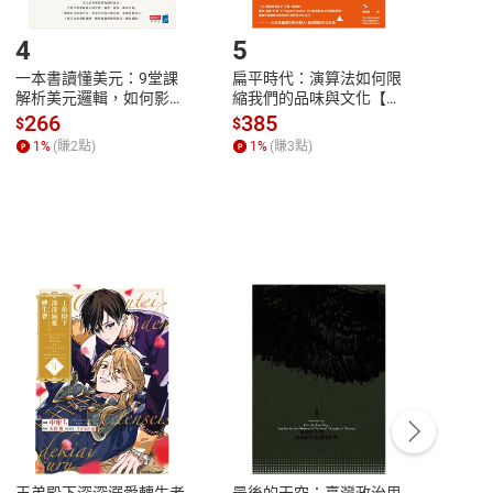
登入帳號，下載書籍後看書
4
5
6
一本書讀懂美元：9堂課
扁平時代：演算法如何限
本物
解析美元邏輯，如何影響
縮我們的品味與文化【電
說，
全球經濟和每個人的投資
子書】
來】
266
385
28
$
$
$
【電子書】
1
%
(賺
2
點)
1
%
(賺
3
點)
1
%
客服資訊
豫期
服務時間：週一到週五 10:00-12:00、
易解
13:00-17:00 (國定假日及例假日休息)
王弟殿下深深溺愛轉生者
最後的天空：臺灣政治思
鬼島