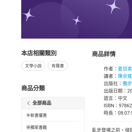
本店相關類別
商品詳情
文學小說
有聲書
作者：
夏目漱
講者：
陳余寬
出版社：
獨步
商品分類
出版日期：202
語言：中文
全部商品
ISBN：97862
時長：08:07:
🎯新書優惠
🉐獨家書籍
亂步登場之前，偵