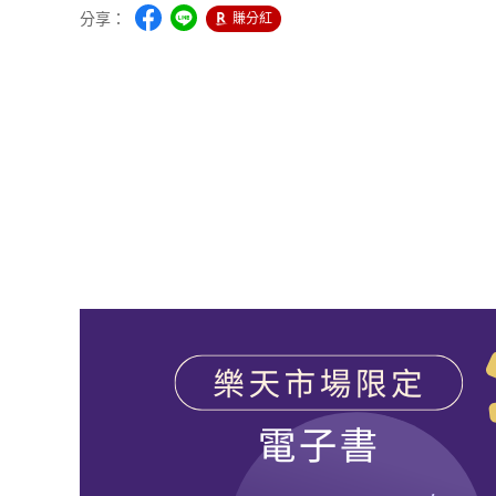
分享：
賺分紅