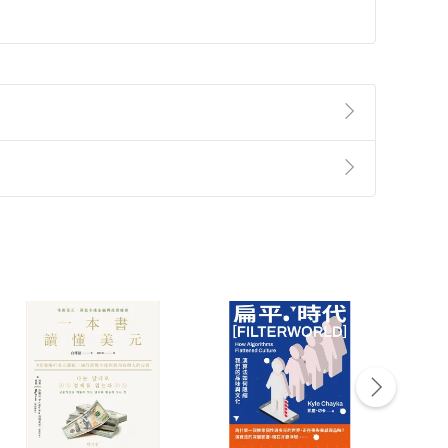
之事。
準則
第
2
條第
5
款之規定，「非以有形媒介提供之數位
為人知的祕密，
，不適用消保法第
19
條第
1
項七日內無條件退貨之規
？
非以有形媒介提供之數位內容，消費者同意若訂購後
付款
方式
完成
訂單
中點選「瀏覽訂單明細」
>
「申請取消訂單
/
退
Payment
Complete
/退貨。