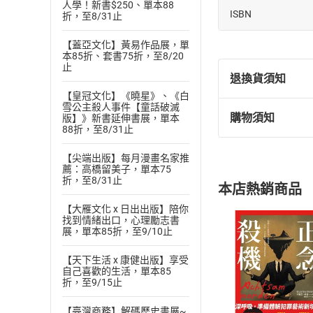
人學！新書$250、單本88
夏目漱石：以現代對
ISBN
折，至8/31止
我與友人聊了一晚
【蓋亞文化】黃易作品展，單
還聽說了死去的妻
本85折、套書75折，至8/20
止
歸家途中，除了撞
退換貨須知
我愈想愈不對勁，
【皇冠文化】《曉星》、《白
雪公主殺人事件【童話破滅
泉鏡花：當他第一次
購物須知
版】》新書延伸書展，單本
退換貨規定：
88折，至8/31止
貴船伯爵夫人因重
(
一
)
依
消費
然而夫人無論如何
【尖端出版】每月漫畫名家推
內容或一經提
薦：高橋留美子，單本75
購書須知
定。
寧願就這麼接受手
折，至8/31止
本店熱銷商品
(
二
)
消費者
谷崎潤一郎：偵探小
【大雁文化 x 日出出版】陪你
且已下載
/
存
挑選
商
湯河在年關將近的
找到情緒出口，心理勵志書
退貨方式：您
展，單本85折，至9/10止
Choose
對方表明自己是名
貨」，本店鋪
【天下生活 x 康健出版】享受
但不知為何話題始
請注意，樂天
自己喜歡的生活，單本85
購書後，
※同時收錄作者另
折，至9/15止
芥川龍之介：在純文
【臺灣商務】解碼歷史書展~