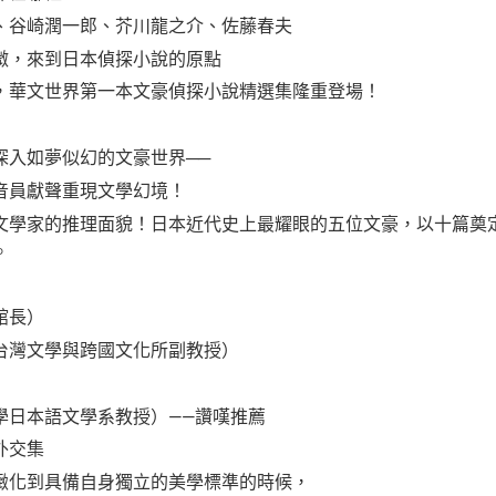
、谷崎潤一郎、芥川龍之介、佐藤春夫
微，來到日本偵探小說的原點
，華文世界第一本文豪偵探小說精選集隆重登場！
深入如夢似幻的文豪世界──
音員獻聲重現文學幻境！
文學家的推理面貌！日本近代史上最耀眼的五位文豪，以十篇奠
。
館長）
台灣文學與跨國文化所副教授）
學日本語文學系教授）——讚嘆推薦
外交集
緻化到具備自身獨立的美學標準的時候，