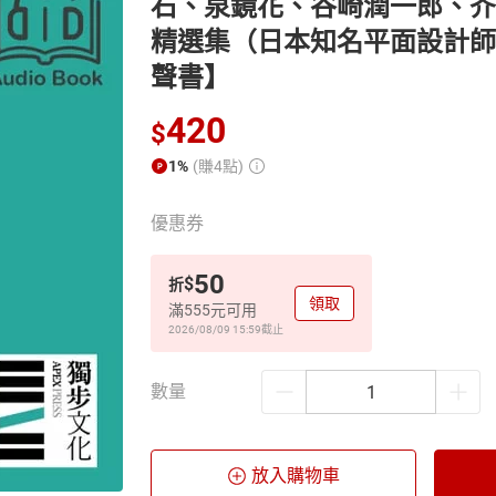
石、泉鏡花、谷崎潤一郎、芥
精選集（日本知名平面設計師
聲書】
420
$
1%
(賺4點)
優惠券
50
$
折
領取
滿555元可用
2026/08/09 15:59
截止
數量
放入購物車