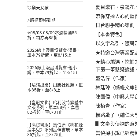
夏目漱石、泉鏡花
💘樂天女孩
帶你穿透人心的幽
⚡版權即將到期
日台聯手精心策劃
⭐08/03-08/09本週精選85
【本書特色】
折，領券再85折
以文字為引，隨聲
2026線上漫畫博覽會-漫畫，
★特邀台灣專業配
單本79折起，至8/15止
★精心編選，挖掘
2026線上漫畫博覽會-輕小
下第一筆懸疑詭譎
說，單本79折起，至8/15止
盛浩偉（作家）
【臉譜出版】出版社推薦，單
林廷璋（櫞椛文庫
本85折，至8/8止
陳國偉（中興大學
【皇冠文化】哈利波特繁體中
陳栢青（作家）
文版系列，單本88折，套書
82折起，至8/31止
橫路啟子（輔仁大
▋文豪與偵探的意
【高寶書版】馬伯庸《桃花源
沒事兒》系列延伸書展，單本
當偵探小說已經精
85折起，至8/25止