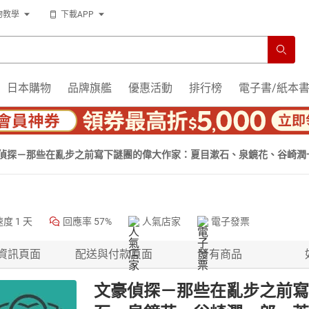
物教學
下載APP
日本購物
品牌旗艦
優惠活動
排行榜
電子書/紙本
偵探－那些在亂步之前寫下謎團的偉大作家：夏目漱石、泉鏡花、谷崎潤
師森本千繪跨海協力封面）【有聲書】
速度
1 天
回應率
57%
人氣店家
電子發票
資訊頁面
配送與付款頁面
所有商品
文豪偵探－那些在亂步之前寫