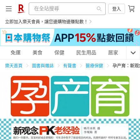
登入
立即加入樂天會員，讓您邊購物邊賺點數！
購物網分類
免運
美食
保健
民生用品
居家
3C
樂天首頁
圖書與雜誌
有聲書
醫療保健
孕产育：新观
天天免運
美食蛋糕
養生保健
民生用品
居家生活
3C家電
運動休閒
親子玩具
女裝
男裝
化妝保養
情趣用品