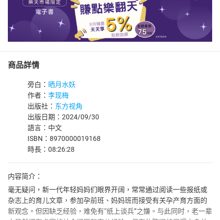
商品詳情
旁白：
晒月水妖
作者：
李现梅
出版社：
东方视角
出版日期：2024/09/30
語言：中文
ISBN：8970000019168
時長：08:26:28
内容简介：
毫无疑问，新一代年轻妈妈们眼界开阔，常常通过阅读一些报纸或
杂志上的育儿文章，参加孕前班、妈妈班而接受有关孕产育方面的
新观念。但因缺乏经验，难免有“纸上谈兵”之嫌。与此同时，老一辈