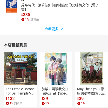
扁平時代：演算法如何限縮我們的品味與文化【電子
書】
385
$
1
%
(賺
3
點)
查看更多
本店最新到貨
The Female Corone
前輩，請跟我交往
May I help you? 漸
r of Dali Temple Vo
(第6話)完【電子
近戀愛物語(第5話)
l.6【有聲書】
書】
【電子書】
132
39
39
$
$
$
1
%
(賺
1
點)
1
%
1
%