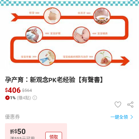
日本購物
電子/紙本書
HOT
孕产育：新观念PK老经验【有聲書】
406
$
$
564
1%
(賺4點)
優惠券
一鍵全領
50
$
折
領取
滿555元可用