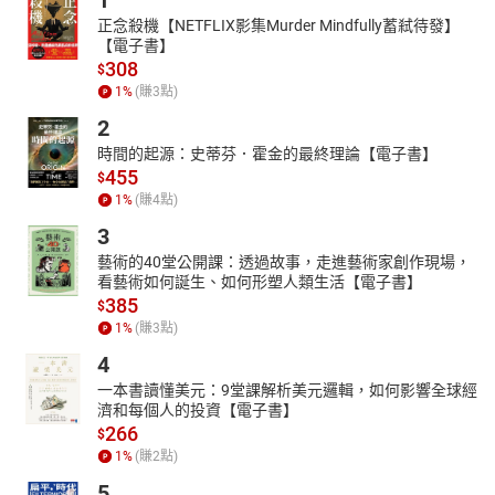
1
正念殺機【NETFLIX影集Murder Mindfully蓄弒待發】
【電子書】
308
$
1
%
(賺
3
點)
2
時間的起源：史蒂芬．霍金的最終理論【電子書】
455
$
1
%
(賺
4
點)
3
藝術的40堂公開課：透過故事，走進藝術家創作現場，
看藝術如何誕生、如何形塑人類生活【電子書】
385
$
1
%
(賺
3
點)
4
一本書讀懂美元：9堂課解析美元邏輯，如何影響全球經
濟和每個人的投資【電子書】
266
$
1
%
(賺
2
點)
5