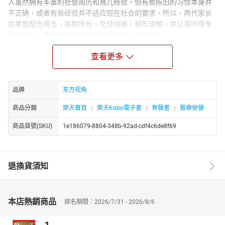
人虽然拥有丰富的社会阅历和育儿经验，但有些陈旧的习惯本身并
不正确，或者有些经验并不适应现在社会的要求。所以，两代家长
如果能配合得当，各取所长，充分沟通，相互谅解，并认真听取专
家的意见，才能在孕产育方面做得更好，更到位。
作者简介：
查看更多
李现梅，笔名：现现。自由撰稿人，曾出版《下奶书》、《培养孩
子财商的108个故事》，参与编辑图书：《干得好不如嫁得好》《决
定女人幸福的10件事》等
品牌
东方视角
商品分類
樂天首頁
樂天Kobo電子書
有聲書
醫療保健
商品貨號(SKU)
1e186079-8804-348b-92ad-cdf4c6de8f69
退換貨須知
本店熱銷商品
排名期間：2026/7/31 - 2026/8/6