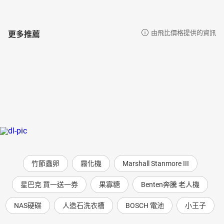
更多推薦
由飛比價格提供的資訊
竹節蟲卵
霧化機
Marshall Stanmore III
星巴克 買一送一券
果寡糖
Benten奔騰 老人機
NAS硬碟
人造石洗衣槽
BOSCH 電池
小王子