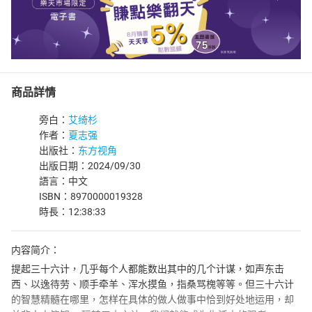
商品詳情
旁白：
艾绮杉
作者：
夏志强
出版社：
东方视角
出版日期：2024/09/30
語言：中文
ISBN：8970000019328
時長：12:38:33
内容简介：
提起三十六计，几乎每个人都能数出其中的几个计谋，如声东击
西、以逸待劳、顺手牵羊、浑水摸鱼，指桑骂槐等等。但三十六计
的智慧精髓在哪里，怎样在具体的做人做事中恰到好处地运用，却