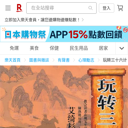
登入
立即加入樂天會員，讓您邊購物邊賺點數！
購物網分類
免運
美食
保健
民生用品
居家
3C
樂天首頁
圖書與雜誌
有聲書
心理勵志
玩转三十六计
天天免運
美食蛋糕
養生保健
民生用品
居家生活
3C家電
運動休閒
親子玩具
女裝
男裝
化妝保養
情趣用品