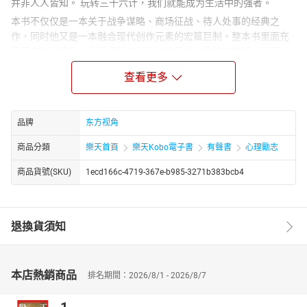
并非人人皆知。 玩转三十六计，我们就能成为生活中的强者。
本书不仅仅是一本关于战争谋略、商场征战、待人处事的经典之
作，同时他又是一本融合现代创作元素的宏篇巨制。整本书里面充
满了夸张的想象，出乎意料的场景和惊天地泣鬼神的联想。表面上
她是一个个让你读之欲罢不能的故事，而等你废寝忘食地看完之后
查看更多
才发现它其实并不只是一个个故事那么简单，因为在不知不觉之
中，你已经彻底学会了三十六计的绝招。
品牌
东方视角
商品分類
樂天首頁
樂天Kobo電子書
有聲書
心理勵志
商品貨號(SKU)
1ecd166c-4719-367e-b985-3271b383bcb4
退換貨須知
本店熱銷商品
排名期間：2026/8/1 - 2026/8/7