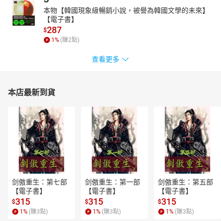
本物【韓國現象級暢銷小說，被譽為韓國文學的未來】
【電子書】
287
$
1
%
(賺
2
點)
查看更多
本店最新到貨
剑傲重生：第七部
剑傲重生：第一部
剑傲重生：第五部
【電子書】
【電子書】
【電子書】
315
315
315
$
$
$
1
%
(賺
3
點)
1
%
(賺
3
點)
1
%
(賺
3
點)