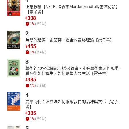
1
正念殺機【NETFLIX影集Murder Mindfully蓄弒待發】
【電子書】
308
$
1
%
(賺
3
點)
2
時間的起源：史蒂芬．霍金的最終理論【電子書】
455
$
1
%
(賺
4
點)
3
藝術的40堂公開課：透過故事，走進藝術家創作現場，
看藝術如何誕生、如何形塑人類生活【電子書】
385
$
1
%
(賺
3
點)
4
扁平時代：演算法如何限縮我們的品味與文化【電子
書】
385
$
1
%
(賺
3
點)
5