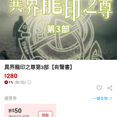
日本購物
電子/紙本書
HOT
異界龍印之尊第3部【有聲書】
280
$
1%
(賺2點)
優惠券
一鍵全領
50
$
折
領取
滿555元可用