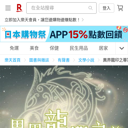
登入
立即加入樂天會員，讓您邊購物邊賺點數！
購物網分類
免運
美食
保健
民生用品
居家
3C
樂天首頁
圖書與雜誌
有聲書
文學小說
異界龍印之尊
天天免運
美食蛋糕
養生保健
民生用品
居家生活
3C家電
運動休閒
親子玩具
女裝
男裝
化妝保養
情趣用品