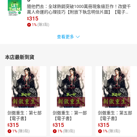
隨他們去：全球熱銷突破1000萬冊現象級巨作！改變千
萬人命運的心理技巧【附放下執念明信片圖】【電子
書】
315
$
1
%
(賺
3
點)
查看更多
本店最新到貨
剑傲重生：第七部
剑傲重生：第一部
剑傲重生：第五部
【電子書】
【電子書】
【電子書】
315
315
315
$
$
$
1
%
(賺
3
點)
1
%
(賺
3
點)
1
%
(賺
3
點)