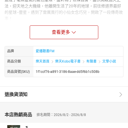
法，迎天地之大機緣，他離開生活了20年的地球，前往修道界最好
的星球--靈星，遇到了雷厲風行的小仙女念巧兒，開啟了一段傳奇故
事！
章節：
查看更多
23異界龍印之尊(二十三)
24異界龍印之尊(二十四)
25異界龍印之尊(二十五)
26異界龍印之尊(二十六)
品牌
愛播聽書FM
27異界龍印之尊(二十七)
商品分類
樂天首頁
樂天Kobo電子書
有聲書
文學小說
28異界龍印之尊(二十八)
29異界龍印之尊(二十九)
商品貨號(SKU)
1f1ccf76-a891-3186-8aae-dd5f6b1c508b
30異界龍印之尊(三十)
31異界龍印之尊(三十一)
32異界龍印之尊(三十二)
退換貨須知
33異界龍印之尊(三十三)
本店熱銷商品
排名期間：2026/8/2 - 2026/8/8