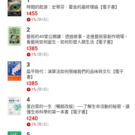
1
時間的起源：史蒂芬．霍金的最終理論【電子書】
455
$
1
%
(賺
4
點)
2
藝術的40堂公開課：透過故事，走進藝術家創作現場，
看藝術如何誕生、如何形塑人類生活【電子書】
385
$
1
%
(賺
3
點)
3
扁平時代：演算法如何限縮我們的品味與文化【電子
書】
385
$
1
%
(賺
3
點)
4
蛋白質的一生（暢銷改版）──了解生命活動的秘密，讀
懂生命科學的第一本書【電子書】
240
$
1
%
(賺
2
點)
5