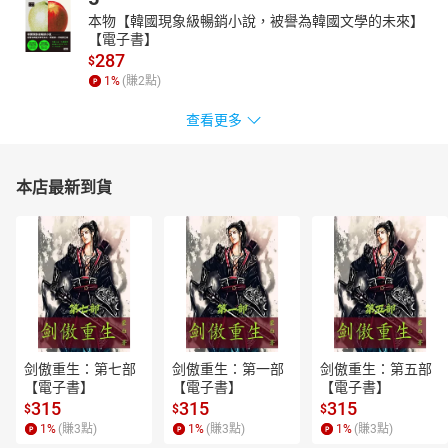
本物【韓國現象級暢銷小說，被譽為韓國文學的未來】
【電子書】
287
$
1
%
(賺
2
點)
查看更多
本店最新到貨
剑傲重生：第七部
剑傲重生：第一部
剑傲重生：第五部
【電子書】
【電子書】
【電子書】
315
315
315
$
$
$
1
%
(賺
3
點)
1
%
(賺
3
點)
1
%
(賺
3
點)