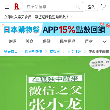
登入
立即加入樂天會員，讓您邊購物邊賺點數！
購物網分類
免運
美食
保健
民生用品
居家
3C
樂天首頁
圖書與雜誌
有聲書
人文社會
在孤独中醒来
天天免運
美食蛋糕
養生保健
民生用品
居家生活
3C家電
運動休閒
親子玩具
女裝
男裝
化妝保養
情趣用品