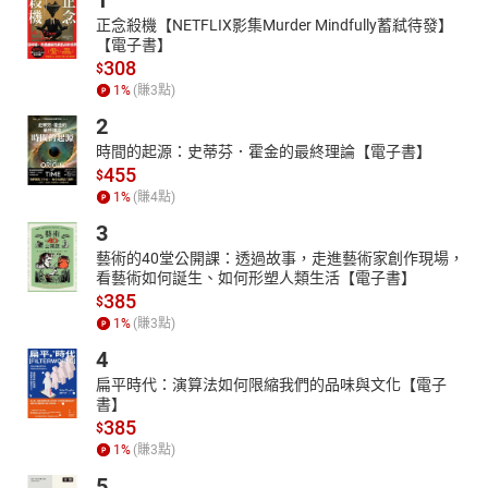
1
正念殺機【NETFLIX影集Murder Mindfully蓄弒待發】
【電子書】
308
$
1
%
(賺
3
點)
2
時間的起源：史蒂芬．霍金的最終理論【電子書】
455
$
1
%
(賺
4
點)
3
藝術的40堂公開課：透過故事，走進藝術家創作現場，
看藝術如何誕生、如何形塑人類生活【電子書】
385
$
1
%
(賺
3
點)
4
扁平時代：演算法如何限縮我們的品味與文化【電子
書】
385
$
1
%
(賺
3
點)
5