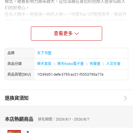
模式。随着影响力越来越大，这位深藏在身后的创始人逐渐勾起人
们的好奇心。
在众人眼中，他是谜一样的人物——“中国Top 10”程序高手、独自开
发Fox、打造邮箱。他信奉极简生活，追求极致的用户体验和完美的
技术。他勇于打破传统思维的禁锢，在藏龙卧虎的互联网市场中占
查看更多
有一席之地。他便是被人们称为“之父”的张小龙——腾讯公司高级副
总裁。
一路追梦，伴随情怀，从未停止。
品牌
天下书盟
商品分類
樂天首頁
樂天Kobo電子書
有聲書
人文社會
商品貨號(SKU)
1f249d51-defe-3795-ac21-f5553790a77e
退換貨須知
本店熱銷商品
排名期間：2026/8/1 - 2026/8/7