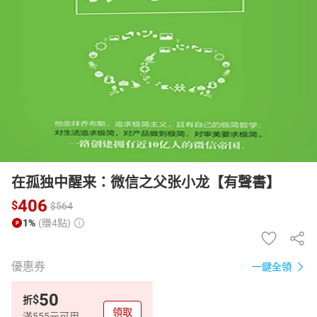
日本購物
電子/紙本書
HOT
在孤独中醒来：微信之父张小龙【有聲書】
406
$
$
564
1%
(賺4點)
優惠券
一鍵全領
50
$
折
領取
滿555元可用