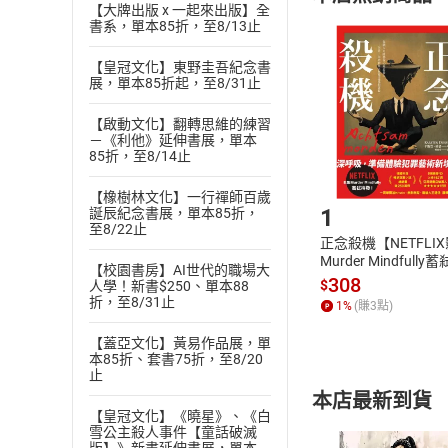
(
二
)
消費者
【大牌出版 x 一起來出版】全
且已下載
/
存
書系，單本85折，至8/13止
挑選
商
退貨方式：您
Choose
【皇冠文化】東野圭吾紀念書
貨」，本店鋪
展，單本85折起，至8/31止
請注意，樂天
購書後，
【啟動文化】翻轉思維的練習
－《利他》延伸書展，單本
85折，至8/14止
Step1
【橡樹林文化】一行禪師百歲
1
誕辰紀念書展，單本85折，
至8/22止
正念殺機【NETFLI
Murder Mindfully
【校園書房】AI世代的職場大
發】【電子書】
308
$
人學！新書$250、單本88
折，至8/31止
1
%
(賺
3
點)
【蓋亞文化】黃易作品展，單
本85折、套書75折，至8/20
止
本店最新到貨
【皇冠文化】《曉星》、《白
雪公主殺人事件【童話破滅