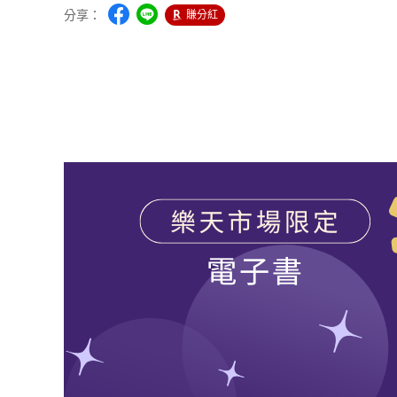
分享：
賺分紅