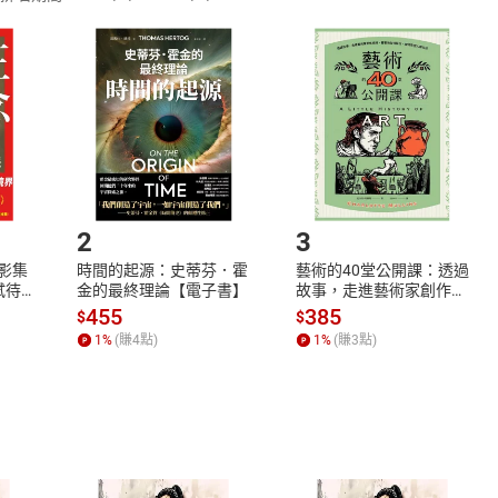
訂購本店鋪之商品即代表知悉本店鋪所銷售之商品為電子書，屬
取電子書，不得請求退貨退款。
品
放入
購物車
登入
帳號
欲取消訂單或辦理退貨時，請登入樂天市場，並於「我的訂單」
Shopping cart
Login
將依您的申請進行審核，待審核通過後將為您辦理退款事宜。
市場須以整筆訂單為單位進行取消/退貨，恕無法以單支商品取消
如何開始使用？
.選擇閱讀載具
Step2.
2
3
X影集
時間的起源：史蒂芬．霍
藝術的40堂公開課：透過
蓄弒待
金的最終理論【電子書】
故事，走進藝術家創作現
場，看藝術如何誕生、如
455
385
$
$
何形塑人類生活【電子
1
%
(賺
4
點)
1
%
(賺
3
點)
書】