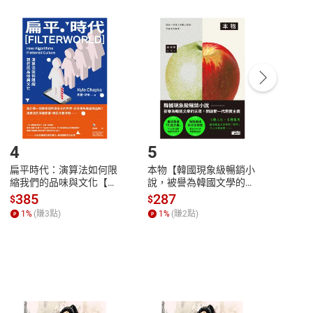
非以有形媒介提供之數位內容，消費者同意若訂購後
付款
方式
完成
訂單
中點選「瀏覽訂單明細」
>
「申請取消訂單
/
退
Payment
Complete
/退貨。
登入帳號，下載書籍後看書
4
5
6
扁平時代：演算法如何限
本物【韓國現象級暢銷小
蛋白
縮我們的品味與文化【電
說，被譽為韓國文學的未
版）─
子書】
來】【電子書】
秘密
385
287
24
$
$
$
一本
1
%
(賺
3
點)
1
%
(賺
2
點)
1
%