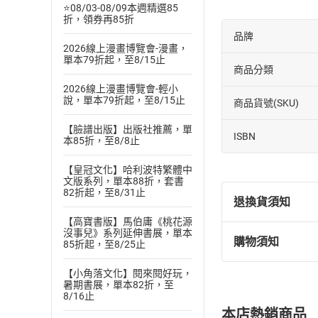
⭐08/03-08/09本週精選85
折，領券再85折
品牌
2026線上漫畫博覽會-漫畫，
單本79折起，至8/15止
商品分類
2026線上漫畫博覽會-輕小
說，單本79折起，至8/15止
商品貨號(SKU)
【臉譜出版】出版社推薦，單
ISBN
本85折，至8/8止
【皇冠文化】哈利波特繁體中
文版系列，單本88折，套書
82折起，至8/31止
退換貨須知
【高寶書版】馬伯庸《桃花源
沒事兒》系列延伸書展，單本
購物須知
85折起，至8/25止
退換貨規定：
(
一
)
依
消費
【小角落文化】閱來閱好玩，
內容或一經提
暑期書展，單本82折，至
8/16止
購書須知
定。
本店熱銷商品