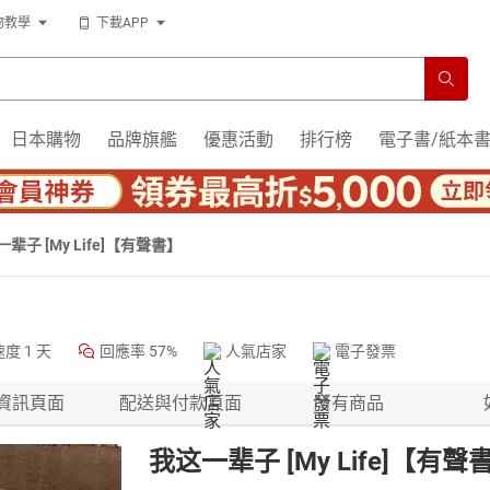
物教學
下載APP
日本購物
品牌旗艦
優惠活動
排行榜
電子書/紙本
辈子 [My Life]【有聲書】
速度
1 天
回應率
57%
人氣店家
電子發票
資訊頁面
配送與付款頁面
所有商品
我这一辈子 [My Life]【有聲