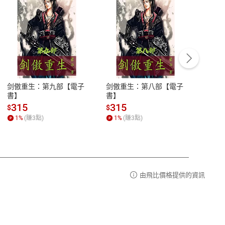
客服資訊
豫期
服務時間：週一到週五 10:00-12:00、
易解
13:00-17:00 (國定假日及例假日休息)
剑傲重生：第九部【電子
剑傲重生：第八部【電子
潜水史
品性
客服電話：0080-1857077
書】
書】
andari
al) Sc
請參
客服信箱：
聯絡店家
315
315
13
$
$
$
r【電
1
%
(賺
3
點)
1
%
(賺
3
點)
1
%
由飛比價格提供的資訊