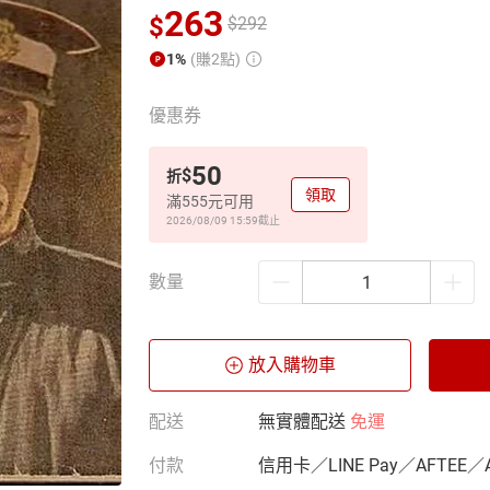
263
$
$
292
1%
(賺2點)
優惠券
50
$
折
領取
滿555元可用
2026/08/09 15:59
截止
數量
放入購物車
配送
無實體配送
免運
付款
信用卡／LINE Pay／AFTEE／