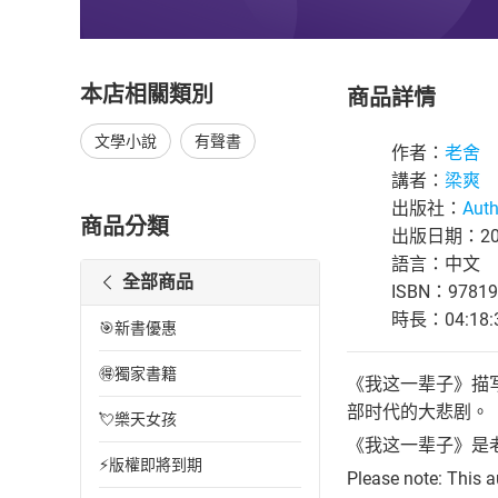
本店相關類別
商品詳情
文學小說
有聲書
作者：
老舍
講者：
梁爽
出版社：
Auth
商品分類
出版日期：201
語言：中文
全部商品
ISBN：97819
時長：04:18:
🎯新書優惠
🉐獨家書籍
《我这一辈子》描
部时代的大悲剧。
💘樂天女孩
《我这一辈子》是
⚡版權即將到期
Please note: 