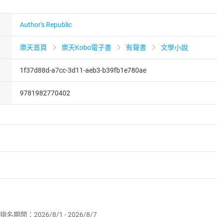
Author's Republic
樂天首頁
樂天Kobo電子書
有聲書
文學小說
1f37d88d-a7cc-3d11-aeb3-b39fb1e780ae
9781982770402
者保護法
第
19
條第
1
項後段
暨
通訊交易解除權合理例外情事適用
供即為完成之線上服務，經消費者事先同意始提供。」 之商品
排名期間：2026/8/1 - 2026/8/7