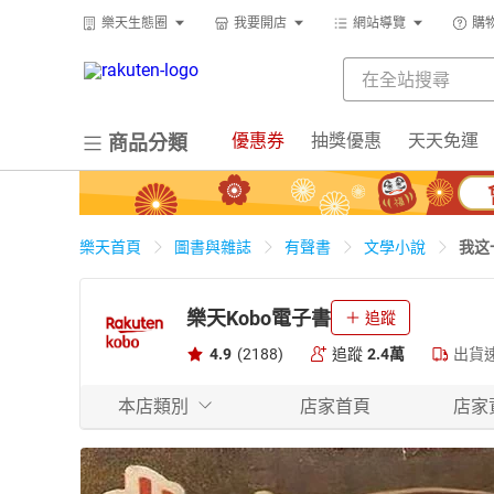
樂天生態圈
我要開店
網站導覽
購
優惠券
抽獎優惠
天天免運
商品分類
我这一
樂天首頁
圖書與雜誌
有聲書
文學小說
樂天Kobo電子書
追蹤
4.9
(2188)
追蹤
2.4萬
出貨
本店類別
店家首頁
店家