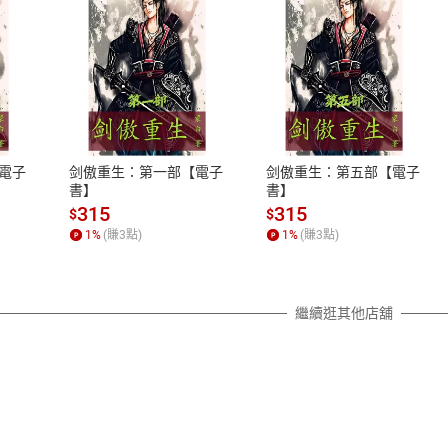
式
退換貨規範
、LINE PAY、AFTEE
本店是否提供消費者保護法七日猶
之權利，遽消費者保護法及通訊交
電子
剑傲重生：第一部【電子
剑傲重生：第五部【電子
除權合理例外情事適用準則，依商
書】
書】
質各有不同規定。詳細退換貨說明
315
315
$
$
照各商品說明。
1
%
(賺
3
點)
1
%
(賺
3
點)
詳細說明
繼續逛其他店舖