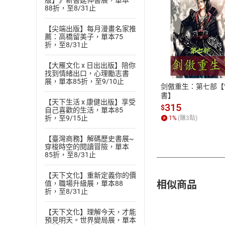
版】》新書延伸書展，單本
88折，至8/31止
【尖端出版】每月漫畫名家推
薦：高橋留美子，單本75
付款方
折，至8/31止
【大雁文化 x 日出出版】陪你
ATM轉帳、信用卡
找到情緒出口，心理勵志書
展，單本85折，至9/10止
剑傲重生：第七部【
書】
【天下生活 x 康健出版】享受
315
$
自己喜歡的生活，單本85
折，至9/15止
1
%
(賺
3
點)
【臺灣商務】解碼歷史書展~
穿梭時空的閱讀冒險，單本
85折，至8/31止
【天下文化】重新定義你的價
相似商品
值，職場升級展，單本88
折，至8/31止
【天下文化】理解今天，才能
預見明天。世界變局展，單本