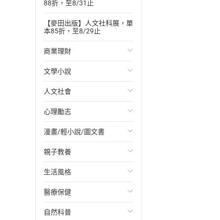
88折，至8/31止
【麥田出版】人文社科展，單
本85折，至8/29止
商業理財
文學小說
投資理財
人文社會
經濟/趨勢
歐美文學
心理勵志
財務/金融
日本文學
國際關係
漫畫/輕小說/圖文書
管理/領導
韓國文學
政治
心靈成長/情緒
親子教養
職場工作術
華文文學
社會科學
人際關係
輕小說
生活風格
成功法
經典文學
台灣/中國歷史
兩性關係
奇幻/科幻
教育現場
醫療保健
行銷/廣告
成長/家庭生活小說
日/韓歷史
心理學
愛情故事
兒童文學/故事
飲食/食譜
自然科普
傳記
懸疑/推理小說
其他歷史/史學
職場/社會寫實
兒童科普/學習
健身/美顏
健康/養生