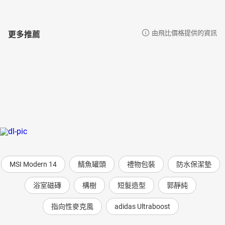
更多推薦
由飛比價格提供的資訊
MSI Modern 14
鯖魚罐頭
禮物包裝
防水保潔墊
浴室磁磚
構樹
短髮造型
郭靜純
指向性麥克風
adidas Ultraboost