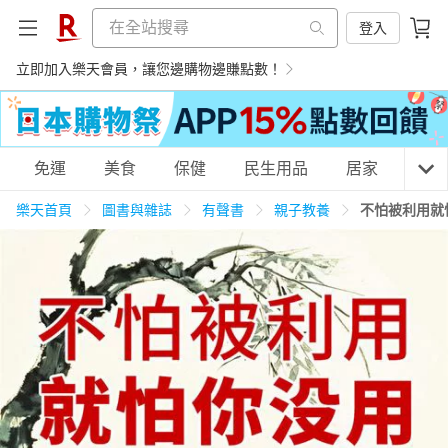
登入
立即加入樂天會員，讓您邊購物邊賺點數！
購物網分類
免運
美食
保健
民生用品
居家
3C
樂天首頁
圖書與雜誌
有聲書
親子教養
不怕被利用就
天天免運
美食蛋糕
養生保健
民生用品
居家生活
3C家電
運動休閒
親子玩具
女裝
男裝
化妝保養
情趣用品