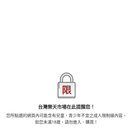
查看更多
不知道為什麼自己忽然升為APP的白金使用者！？
原來一茶暗戀的大奶女神也對他有意思
而且女神香子居然還是隱性抖M呢～
品牌
Irodori Comics-鳳梨
看來一茶跟她的契合度可能會高過和泉也說不定？？
難不成會進入歡樂的3P世界嗎
商品分類
樂天首頁
樂天Kobo電子書
漫畫/輕小說/圖文書
其他主題
商品貨號(SKU)
1f4b2a61-51fb-37ff-b09c-a403bd9af7a3
退換貨須知
本店熱銷商品
排名期間：2026/7/30 - 2026/8/5
1
台灣樂天市場在此提醒您！
正念殺機【NETFLIX影集Murder Mindfully蓄弒待發】
您所點選的網頁內可能含有兒童、青少年不宜之成人限制級內容，
【電子書】
如您未滿18歲，請勿進入、購買！
308
$
1
%
(賺
3
點)