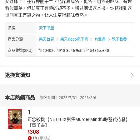
交媒体上，在各种圈子里，充斥着庸俗、低俗、粗俗的趣味，有趣
看似简单，但却真正有趣的却不多。通过阅读这本书，你将找到这
世间真正有趣之物，让人生变得趣味盎然。
品牌
天下书盟
商品分類
樂天首頁
樂天Kobo電子書
有聲書
親子教養
商品貨號(SKU)
1f60402d-4918-3d46-9eff-2415486ee840
退換貨須知
本店熱銷商品
排名期間：2026/7/31 - 2026/8/6
1
正念殺機【NETFLIX影集Murder Mindfully蓄弒待發】
【電子書】
308
$
1
%
(賺
3
點)