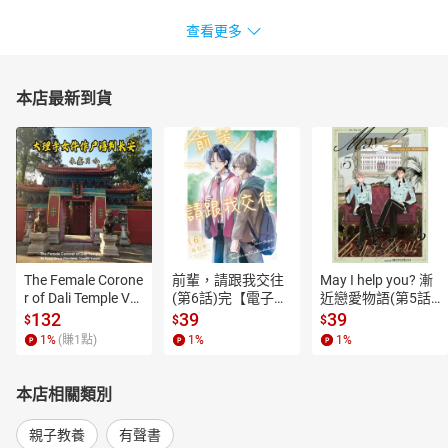
查看更多
本店最新到貨
The Female Corone
前輩，請跟我交往
May I help you? 漸
r of Dali Temple Vo
(第6話)完【電子
近戀愛物語(第5話)
l.6【有聲書】
書】
【電子書】
132
39
39
$
$
$
1
%
(賺
1
點)
1
%
1
%
本店相關類別
親子教養
有聲書