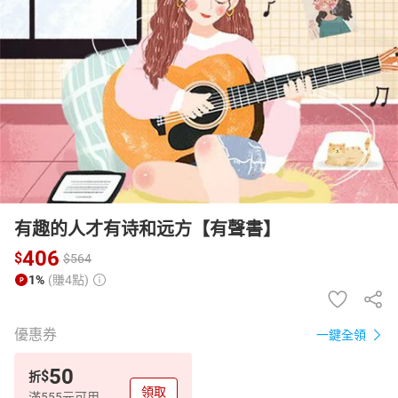
日本購物
電子/紙本書
HOT
有趣的人才有诗和远方【有聲書】
406
$
$
564
1%
(賺4點)
優惠券
一鍵全領
50
$
折
領取
滿555元可用