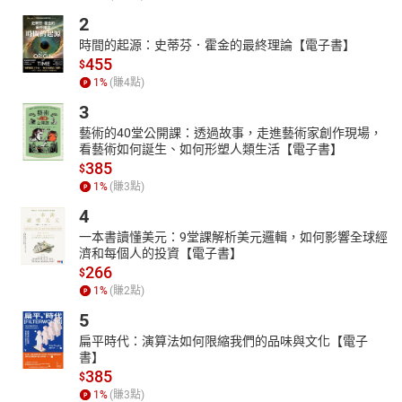
2
時間的起源：史蒂芬．霍金的最終理論【電子書】
455
$
1
%
(賺
4
點)
3
藝術的40堂公開課：透過故事，走進藝術家創作現場，
看藝術如何誕生、如何形塑人類生活【電子書】
385
$
1
%
(賺
3
點)
4
一本書讀懂美元：9堂課解析美元邏輯，如何影響全球經
濟和每個人的投資【電子書】
266
$
1
%
(賺
2
點)
5
扁平時代：演算法如何限縮我們的品味與文化【電子
書】
385
$
1
%
(賺
3
點)