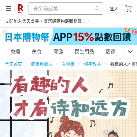
登入
立即加入樂天會員，讓您邊購物邊賺點數！
購物網分類
免運
美食
保健
民生用品
居家
3C
樂天首頁
圖書與雜誌
有聲書
親子教養
有趣的人才有
天天免運
美食蛋糕
養生保健
民生用品
居家生活
3C家電
運動休閒
親子玩具
女裝
男裝
化妝保養
情趣用品