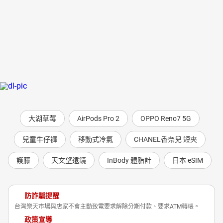
大湖草莓
AirPods Pro 2
OPPO Reno7 5G
兒童牛仔褲
移動式冷氣
CHANEL香奈兒 短夾
護膝
天文望遠鏡
InBody 體脂計
日本 eSIM
防詐騙提醒
台灣樂天市場與店家不會主動致電要求解除分期付款、要求ATM轉帳。
政策宣導