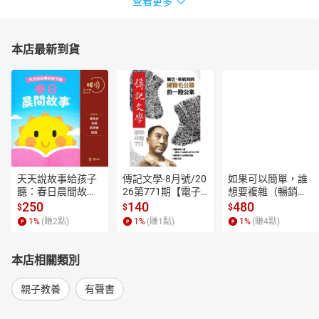
查看更多
本店最新到貨
天天說故事給孩子
傳記文學-8月號/20
如果可以簡單，誰
聽：春日晨間故事
26第771期【電子
想要複雜（暢銷經
【有聲書】
書】
典新編版）【電子
250
140
480
$
$
$
書】
1
%
(賺
2
點)
1
%
(賺
1
點)
1
%
(賺
4
點)
本店相關類別
親子教養
有聲書