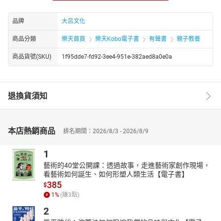
解析气场构成，为普通人提供气场塑造的实用方法；还有面向学生
群体的《中国学生不可不玩的思维游戏》，适配青少年的阅读和思
品牌
大吕文化
维锻炼需求，进一步拓展了其作品的受众范围。
商品分類
樂天首頁
樂天Kobo電子書
有聲書
親子教養
商品貨號(SKU)
1f95dde7-fd92-3ee4-951e-382aed8a0e0a
退換貨須知
本店熱銷商品
排名期間：2026/8/3 - 2026/8/9
1
藝術的40堂公開課：透過故事，走進藝術家創作現場，
看藝術如何誕生、如何形塑人類生活【電子書】
385
$
1
%
(賺
3
點)
2