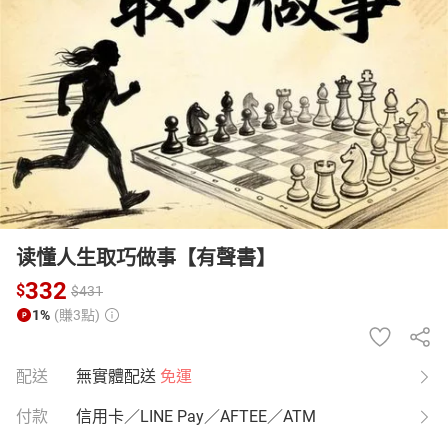
日本購物
電子/紙本書
HOT
读懂人生取巧做事【有聲書】
332
$
$
431
1%
(賺3點)
配送
無實體配送
免運
付款
信用卡／LINE Pay／AFTEE／ATM