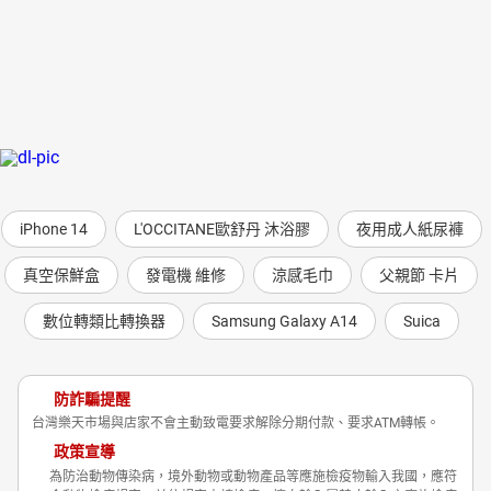
iPhone 14
L'OCCITANE歐舒丹 沐浴膠
夜用成人紙尿褲
真空保鮮盒
發電機 維修
涼感毛巾
父親節 卡片
數位轉類比轉換器
Samsung Galaxy A14
Suica
防詐騙提醒
台灣樂天市場與店家不會主動致電要求解除分期付款、要求ATM轉帳。
政策宣導
為防治動物傳染病，境外動物或動物產品等應施檢疫物輸入我國，應符