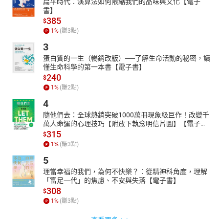
扁平時代：演算法如何限縮我們的品味與文化【電子
書】
385
$
1
%
(賺
3
點)
3
蛋白質的一生（暢銷改版）──了解生命活動的秘密，讀
懂生命科學的第一本書【電子書】
240
$
1
%
(賺
2
點)
4
隨他們去：全球熱銷突破1000萬冊現象級巨作！改變千
萬人命運的心理技巧【附放下執念明信片圖】【電子
書】
315
$
1
%
(賺
3
點)
5
理當幸福的我們，為何不快樂？：從精神科角度，理解
「富足一代」的焦慮、不安與失落【電子書】
308
$
1
%
(賺
3
點)