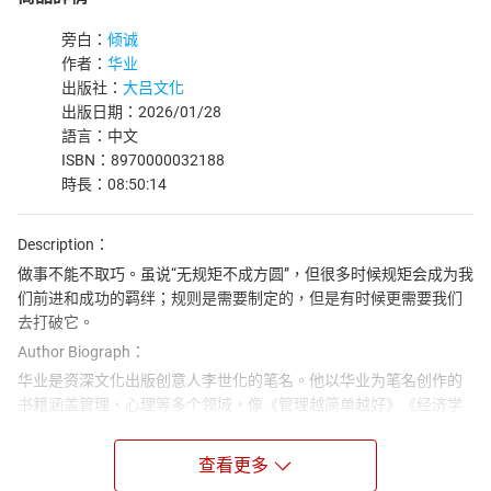
旁白：
倾诚
作者：
华业
出版社：
大吕文化
出版日期：2026/01/28
語言：中文
ISBN：8970000032188
時長：08:50:14
Description：
做事不能不取巧。虽说“无规矩不成方圆”，但很多时候规矩会成为我
们前进和成功的羁绊；规则是需要制定的，但是有时候更需要我们
去打破它。
Author Biograph：
华业是资深文化出版创意人李世化的笔名。他以华业为笔名创作的
书籍涵盖管理、心理等多个领域，像《管理越简单越好》《经济学
和你想的不一样》等代表作常以 “华业” 之名署名出版。除了之前提
到的各类书籍，以华业为笔名还推出过不少针对性较强的读物。比
查看更多
如聚焦个人魅力提升的《气场大全集》，融合心理学、社会学知识