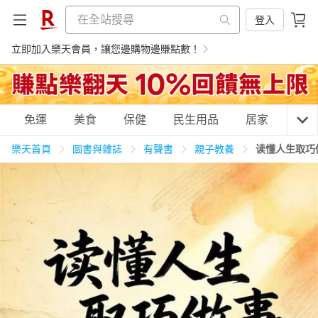
登入
立即加入樂天會員，讓您邊購物邊賺點數！
購物網分類
免運
美食
保健
民生用品
居家
3C
樂天首頁
圖書與雜誌
有聲書
親子教養
读懂人生取巧
天天免運
美食蛋糕
養生保健
民生用品
居家生活
3C家電
運動休閒
親子玩具
女裝
男裝
化妝保養
情趣用品