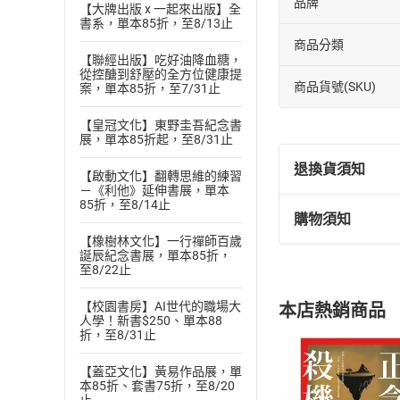
品牌
【大牌出版 x 一起來出版】全
書系，單本85折，至8/13止
商品分類
【聯經出版】吃好油降血糖，
從控醣到舒壓的全方位健康提
商品貨號(SKU)
案，單本85折，至7/31止
【皇冠文化】東野圭吾紀念書
展，單本85折起，至8/31止
退換貨須知
【啟動文化】翻轉思維的練習
－《利他》延伸書展，單本
85折，至8/14止
購物須知
退換貨規定：
【橡樹林文化】一行禪師百歲
(
一
)
依
消費
誕辰紀念書展，單本85折，
至8/22止
內容或一經提
購書須知
定。
【校園書房】AI世代的職場大
本店熱銷商品
(
二
)
消費者
人學！新書$250、單本88
折，至8/31止
且已下載
/
存
挑選
商
退貨方式：您
Choose
【蓋亞文化】黃易作品展，單
本85折、套書75折，至8/20
貨」，本店鋪