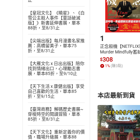
止
請注意，樂天
購書後，
【皇冠文化】《曉星》、《白
雪公主殺人事件【童話破滅
版】》新書延伸書展，單本
Step1
88折，至8/31止
1
【尖端出版】每月漫畫名家推
薦：高橋留美子，單本75
正念殺機【NETFLI
折，至8/31止
Murder Mindfully
發】【電子書】
308
$
【大雁文化 x 日出出版】陪你
1
%
(賺
3
點)
找到情緒出口，心理勵志書
展，單本85折，至9/10止
【天下生活 x 康健出版】享受
自己喜歡的生活，單本85
本店最新到貨
折，至9/15止
【臺灣商務】解碼歷史書展~
穿梭時空的閱讀冒險，單本
85折，至8/31止
【天下文化】重新定義你的價
值，職場升級展，單本88
付款方