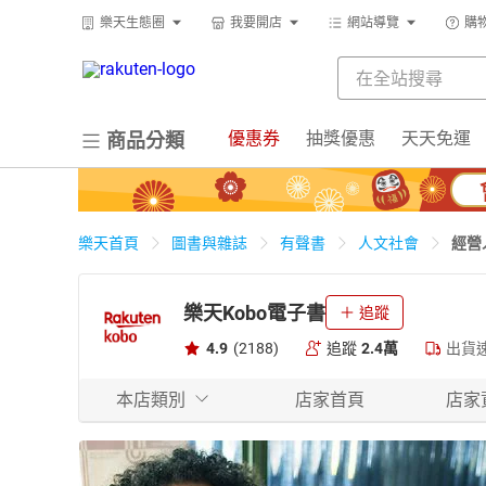
樂天生態圈
我要開店
網站導覽
購
優惠券
抽獎優惠
天天免運
商品分類
經營
樂天首頁
圖書與雜誌
有聲書
人文社會
樂天Kobo電子書
追蹤
4.9
(2188)
追蹤
2.4萬
出貨
本店類別
店家首頁
店家