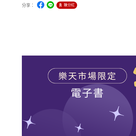
分享：
賺分紅