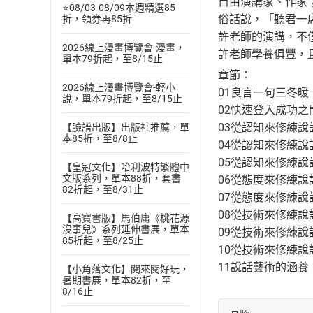
自由演講家、作家
⭐08/03-08/09本週精選85
俗話說，「聽君一
折，領券再85折
許老師的演講，不
2026線上漫畫博覽會-漫畫，
許老師學養俱豐，
單本79折起，至8/15止
章節：
2026線上漫畫博覽會-輕小
01良言一句三冬
說，單本79折起，至8/15止
02快速登入成功
03從認知來修練說
【臉譜出版】出版社推薦，單
本85折，至8/8止
04從認知來修練說
05從認知來修練說
【皇冠文化】哈利波特繁體中
文版系列，單本88折，套書
06從態度來修練說
82折起，至8/31止
07從態度來修練說
08從技術來修練說
【高寶書版】馬伯庸《桃花源
沒事兒》系列延伸書展，單本
09從技術來修練說
85折起，至8/25止
10從技術來修練說
11說話藝術的涵養
【小角落文化】閱來閱好玩，
暑期書展，單本82折，至
8/16止