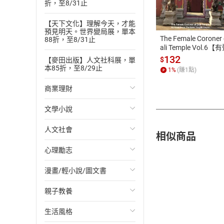
折，至8/31止
ATM轉帳、信用卡
【天下文化】理解今天，才能
預見明天。世界變局展，單本
The Female Coroner 
88折，至8/31止
ali Temple Vol.6【
書】
132
$
【麥田出版】人文社科展，單
本85折，至8/29止
1
%
(賺
1
點)
商業理財
文學小說
投資理財
人文社會
經濟/趨勢
歐美文學
相似商品
心理勵志
財務/金融
日本文學
國際關係
漫畫/輕小說/圖文書
管理/領導
韓國文學
政治
心靈成長/情緒
親子教養
職場工作術
華文文學
社會科學
人際關係
輕小說
生活風格
成功法
經典文學
台灣/中國歷史
兩性關係
奇幻/科幻
教育現場