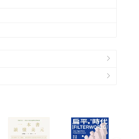
準則
第
2
條第
5
款之規定，「非以有形媒介提供之數位
，不適用消保法第
19
條第
1
項七日內無條件退貨之規
非以有形媒介提供之數位內容，消費者同意若訂購後
付款
方式
完成
訂單
中點選「瀏覽訂單明細」
>
「申請取消訂單
/
退
Payment
Complete