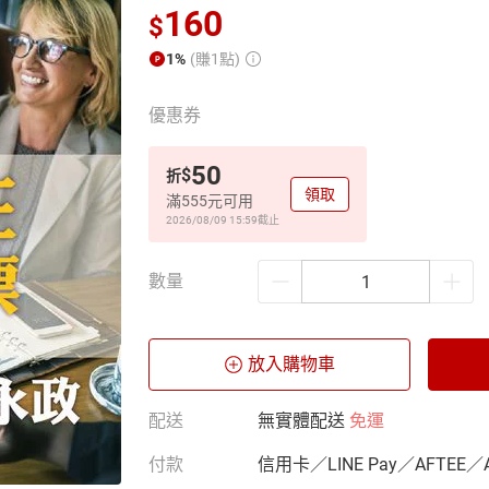
160
$
1%
(賺1點)
優惠券
50
$
折
領取
滿555元可用
2026/08/09 15:59
截止
數量
放入購物車
配送
無實體配送
免運
付款
信用卡／LINE Pay／AFTEE／