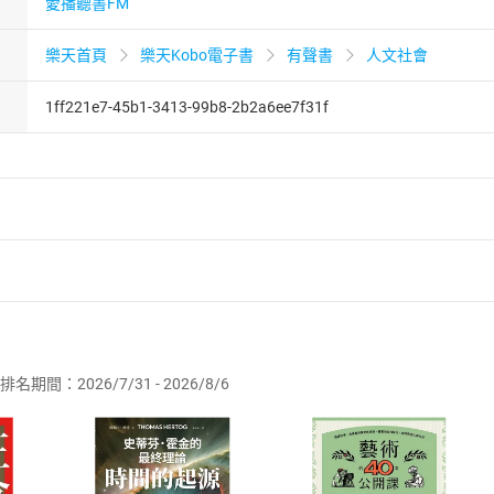
愛播聽書FM
樂天首頁
樂天Kobo電子書
有聲書
人文社會
1ff221e7-45b1-3413-99b8-2b2a6ee7f31f
者保護法
第
19
條第
1
項後段
暨
通訊交易解除權合理例外情事適用
供即為完成之線上服務，經消費者事先同意始提供。」 之商品
排名期間：2026/7/31 - 2026/8/6
訂購本店鋪之商品即代表知悉本店鋪所銷售之商品為電子書，屬
取電子書，不得請求退貨退款。
品
放入
購物車
登入
帳號
欲取消訂單或辦理退貨時，請登入樂天市場，並於「我的訂單」
Shopping cart
Login
將依您的申請進行審核，待審核通過後將為您辦理退款事宜。