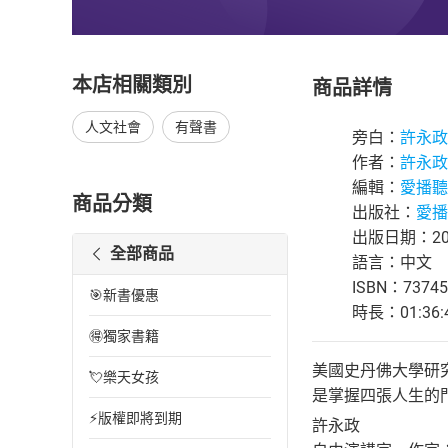
本店相關類別
商品詳情
人文社會
有聲書
旁白：
許永政
作者：
許永政
編輯：
愛播聽
商品分類
出版社：
愛播
出版日期：201
全部商品
語言：中文
ISBN：73745
🎯新書優惠
時長：01:36:
🉐獨家書籍
美國史丹佛大學研
💘樂天女孩
是掌握四張人生的
⚡版權即將到期
許永政