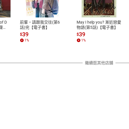
、LINE PAY、AFTEE
本店是否提供消費者保護法七日猶
之權利，遽消費者保護法及通訊交
of D
前輩，請跟我交往(第6
May I help you? 漸近戀愛
除權合理例外情事適用準則，依商
有聲
話)完【電子書】
物語(第5話)【電子書】
質各有不同規定。詳細退換貨說明
39
39
$
$
照各商品說明。
1
%
1
%
詳細說明
繼續逛其他店舖