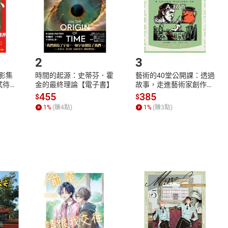
市場須以整筆訂單為單位進行取消/退貨，恕無法以單支商品取消
如何開始使用？
.選擇閱讀載具
Step2.
2
3
X影集
時間的起源：史蒂芬．霍
藝術的40堂公開課：透過
蓄弒待
金的最終理論【電子書】
故事，走進藝術家創作現
場，看藝術如何誕生、如
455
385
$
$
何形塑人類生活【電子
1
%
(賺
4
點)
1
%
(賺
3
點)
書】
式
退換貨規範