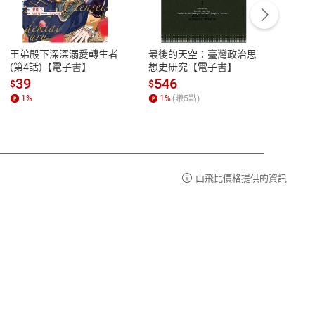
豫期
服務時間：週一到週五 10:00-12:00、
易解
13:00-17:00 (國定假日及例假日休息)
王弟殿下深深溺愛轉生者
最後的天空：臺灣政治思
鬼島
品性
客服電話：0080-1857077
(第4話)【電子書】
想史研究【電子書】
小事
請參
客服信箱：
聯絡店家
39
546
33
$
$
$
1
%
1
%
(賺
5
點)
1
%
由飛比價格提供的資訊