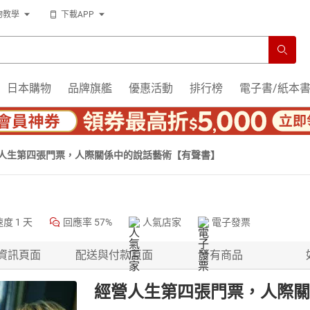
物教學
下載APP
日本購物
品牌旗艦
優惠活動
排行榜
電子書/紙本
人生第四張門票，人際關係中的說話藝術【有聲書】
速度
1 天
回應率
57%
人氣店家
電子發票
資訊頁面
配送與付款頁面
所有商品
經營人生第四張門票，人際關