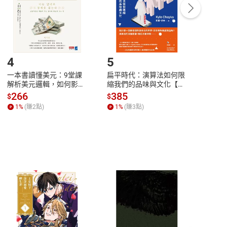
/退貨。
登入帳號，下載書籍後看書
4
5
6
一本書讀懂美元：9堂課
扁平時代：演算法如何限
本物
解析美元邏輯，如何影響
縮我們的品味與文化【電
說，
全球經濟和每個人的投資
子書】
來】
266
385
28
$
$
$
【電子書】
1
%
(賺
2
點)
1
%
(賺
3
點)
1
%
客服資訊