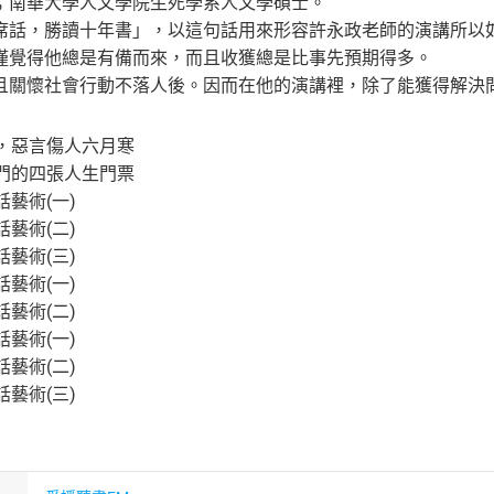
；南華大學人文學院生死學系人文學碩士。
席話，勝讀十年書」，以這句話用來形容許永政老師的演講所以
僅覺得他總是有備而來，而且收獲總是比事先預期得多。
且關懷社會行動不落人後。因而在他的演講裡，除了能獲得解決
暖，惡言傷人六月寒
之門的四張人生門票
話藝術(一)
話藝術(二)
話藝術(三)
話藝術(一)
話藝術(二)
話藝術(一)
話藝術(二)
話藝術(三)