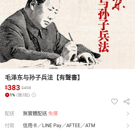
日本購物
電子/紙本書
HOT
毛泽东与孙子兵法【有聲書】
383
$
$
498
1%
(賺3點)
配送
無實體配送
免運
付款
信用卡／LINE Pay／AFTEE／ATM