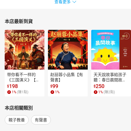
查看更多
本店最新到貨
带你看不一样的
赵丽蓉小品集【有
天天說故事給孩子
《三国演义》【有
聲書】
聽：春日晨間故事
聲書】
【有聲書】
198
99
250
$
$
$
1
%
(賺
1
點)
1
%
1
%
(賺
2
點)
本店相關類別
親子教養
有聲書