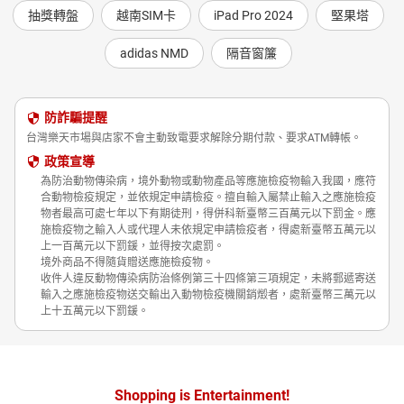
抽獎轉盤
越南SIM卡
iPad Pro 2024
堅果塔
adidas NMD
隔音窗簾
防詐騙提醒
台灣樂天市場與店家不會主動致電要求解除分期付款、要求ATM轉帳。
政策宣導
為防治動物傳染病，境外動物或動物產品等應施檢疫物輸入我國，應符
合動物檢疫規定，並依規定申請檢疫。擅自輸入屬禁止輸入之應施檢疫
物者最高可處七年以下有期徒刑，得併科新臺幣三百萬元以下罰金。應
施檢疫物之輸入人或代理人未依規定申請檢疫者，得處新臺幣五萬元以
上一百萬元以下罰鍰，並得按次處罰。
境外商品不得隨貨贈送應施檢疫物。
收件人違反動物傳染病防治條例第三十四條第三項規定，未將郵遞寄送
輸入之應施檢疫物送交輸出入動物檢疫機關銷燬者，處新臺幣三萬元以
上十五萬元以下罰鍰。
Shopping is Entertainment!