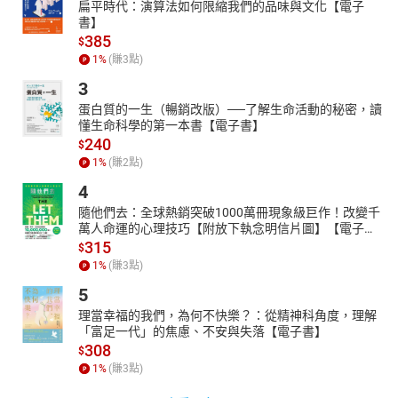
扁平時代：演算法如何限縮我們的品味與文化【電子
書】
385
$
1
%
(賺
3
點)
3
蛋白質的一生（暢銷改版）──了解生命活動的秘密，讀
懂生命科學的第一本書【電子書】
240
$
1
%
(賺
2
點)
4
隨他們去：全球熱銷突破1000萬冊現象級巨作！改變千
萬人命運的心理技巧【附放下執念明信片圖】【電子
書】
315
$
1
%
(賺
3
點)
5
理當幸福的我們，為何不快樂？：從精神科角度，理解
「富足一代」的焦慮、不安與失落【電子書】
308
$
1
%
(賺
3
點)