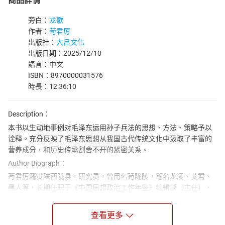
商品詳情
旁白：
龙歌
作者：
苟君厉
出版社：
大吕文化
出版日期：2025/12/10
語言：中文
ISBN：8970000031576
時長：12:36:10
Description：
本书以生动地事例对毛泽东运用孙子兵法的思想、方法、策略予以
诠释。充分反映了毛泽东思想从我国古代传统文化中汲取了丰富的
营养成分，和历史传承割舍不开的紧密关系。
Author Biograph：
苟君厉籍贯陕西陇县，研究员，曾用名苟陇陵，笔名龙凌、艾君、
黑人等，长期任职于《中国思想政治工作年鉴》编辑部（主任）、
西苑出版社（主任 / 策划编辑），同时担任中华孔子学会副理事长
兼儒商文化研究委员会执行会长、《中国儒商》杂志总编辑、国际
查看更多
儒学联合会教育与普及委员会委员等职务，兼具学术研究、出版策