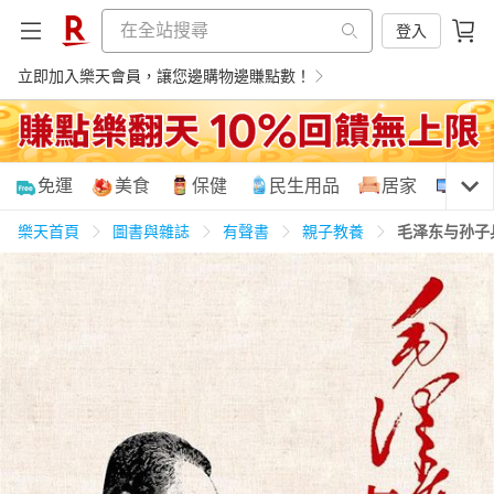
登入
立即加入樂天會員，讓您邊購物邊賺點數！
購物網分類
免運
美食
保健
民生用品
居家
3C
樂天首頁
圖書與雜誌
有聲書
親子教養
毛泽东与孙子
天天免運
美食蛋糕
養生保健
民生用品
居家生活
3C家電
運動休閒
親子玩具
女裝
男裝
化妝保養
情趣用品