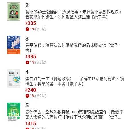
2
藝術的40堂公開課：透過故事，走進藝術家創作現場，
看藝術如何誕生、如何形塑人類生活【電子書】
385
$
1
%
(賺
3
點)
3
扁平時代：演算法如何限縮我們的品味與文化【電子
書】
385
$
1
%
(賺
3
點)
4
蛋白質的一生（暢銷改版）──了解生命活動的秘密，讀
懂生命科學的第一本書【電子書】
240
$
1
%
(賺
2
點)
5
隨他們去：全球熱銷突破1000萬冊現象級巨作！改變千
萬人命運的心理技巧【附放下執念明信片圖】【電子
書】
315
$