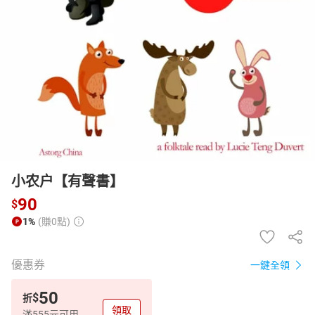
日本購物
電子/紙本書
HOT
小农户【有聲書】
90
$
1%
(賺0點)
優惠券
一鍵全領
50
$
折
領取
滿555元可用