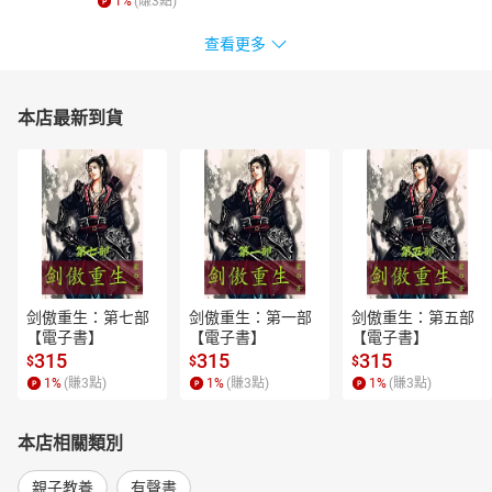
1
%
(賺
3
點)
查看更多
本店最新到貨
剑傲重生：第七部
剑傲重生：第一部
剑傲重生：第五部
【電子書】
【電子書】
【電子書】
315
315
315
$
$
$
1
%
(賺
3
點)
1
%
(賺
3
點)
1
%
(賺
3
點)
本店相關類別
親子教養
有聲書