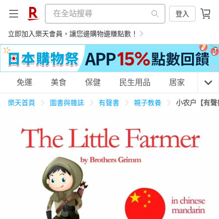
登入
立即加入樂天會員，讓您邊購物邊賺點數！
購物網分類
免運
美食
保健
民生用品
居家
3C
樂天首頁
圖書與雜誌
有聲書
親子教養
小农户【有聲
天天免運
美食蛋糕
養生保健
民生用品
居家生活
3C家電
運動休閒
親子玩具
女裝
男裝
化妝保養
情趣用品