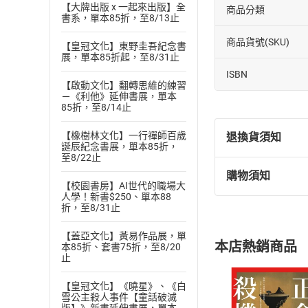
【大牌出版 x 一起來出版】全
商品分類
書系，單本85折，至8/13止
商品貨號(SKU)
【皇冠文化】東野圭吾紀念書
展，單本85折起，至8/31止
ISBN
【啟動文化】翻轉思維的練習
－《利他》延伸書展，單本
85折，至8/14止
【橡樹林文化】一行禪師百歲
退換貨須知
誕辰紀念書展，單本85折，
至8/22止
購物須知
退換貨規定：
【校園書房】AI世代的職場大
人學！新書$250、單本88
(
一
)
依
消費
折，至8/31止
內容或一經提
購書須知
定。
【蓋亞文化】黃易作品展，單
本店熱銷商品
本85折、套書75折，至8/20
(
二
)
消費者
止
且已下載
/
存
挑選
商
【皇冠文化】《曉星》、《白
退貨方式：您
Choose
雪公主殺人事件【童話破滅
貨」，本店鋪