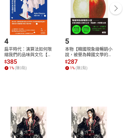
/退貨。
登入帳號，下載書籍後看書
4
5
6
扁平時代：演算法如何限
本物【韓國現象級暢銷小
蛋白
縮我們的品味與文化【電
說，被譽為韓國文學的未
版）─
子書】
來】【電子書】
秘密
385
287
24
$
$
$
一本
1
%
(賺
3
點)
1
%
(賺
2
點)
1
%