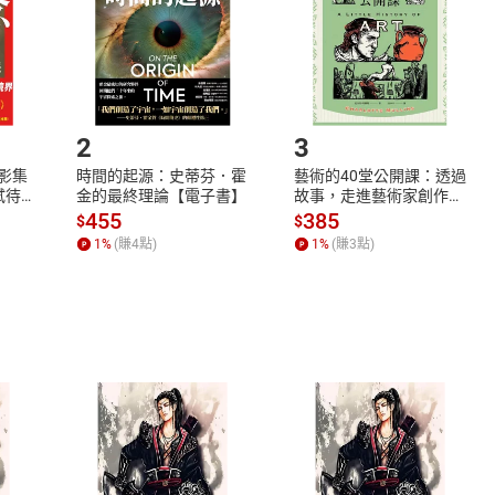
市場須以整筆訂單為單位進行取消/退貨，恕無法以單支商品取消
如何開始使用？
.選擇閱讀載具
Step2.
2
3
X影集
時間的起源：史蒂芬．霍
藝術的40堂公開課：透過
蓄弒待
金的最終理論【電子書】
故事，走進藝術家創作現
場，看藝術如何誕生、如
455
385
$
$
何形塑人類生活【電子
1
%
(賺
4
點)
1
%
(賺
3
點)
書】