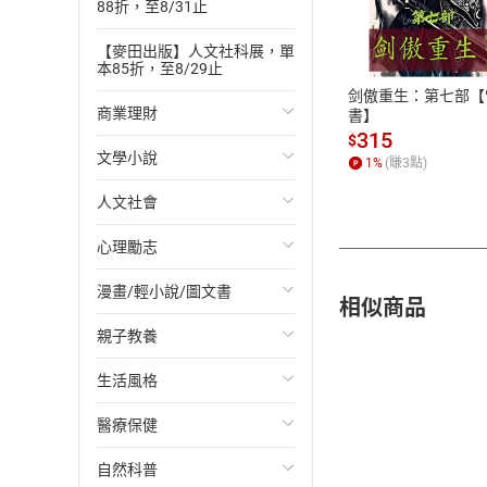
付款方
88折，至8/31止
【麥田出版】人文社科展，單
ATM轉帳、信用卡
本85折，至8/29止
剑傲重生：第七部【
商業理財
書】
315
$
文學小說
投資理財
1
%
(賺
3
點)
人文社會
經濟/趨勢
歐美文學
心理勵志
財務/金融
日本文學
國際關係
漫畫/輕小說/圖文書
管理/領導
韓國文學
政治
心靈成長/情緒
相似商品
親子教養
職場工作術
華文文學
社會科學
人際關係
輕小說
生活風格
成功法
經典文學
台灣/中國歷史
兩性關係
奇幻/科幻
教育現場
醫療保健
行銷/廣告
成長/家庭生活小說
日/韓歷史
心理學
愛情故事
兒童文學/故事
飲食/食譜
自然科普
傳記
懸疑/推理小說
其他歷史/史學
職場/社會寫實
兒童科普/學習
健身/美顏
健康/養生