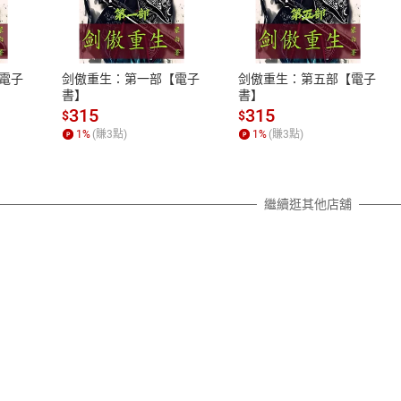
式
退換貨規範
、LINE PAY、AFTEE
本店是否提供消費者保護法七日猶
之權利，遽消費者保護法及通訊交
電子
剑傲重生：第一部【電子
剑傲重生：第五部【電子
除權合理例外情事適用準則，依商
書】
書】
質各有不同規定。詳細退換貨說明
315
315
$
$
照各商品說明。
1
%
(賺
3
點)
1
%
(賺
3
點)
詳細說明
繼續逛其他店舖