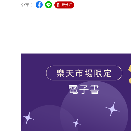
分享：
賺分紅