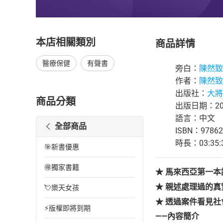
本店相關類別
商品詳情
醫療保健
有聲書
旁白：
陳然致
作者：
陳然致
出版社：
大將
商品分類
出版日期：202
語言：中文
全部商品
ISBN：97862
時長：03:35:
🎯新書優惠
🉐獨家書籍
★ 馬來西亞第一
★ 親述處理過的
💘樂天女孩
★ 透過案件看見
⚡版權即將到期
——內容簡介