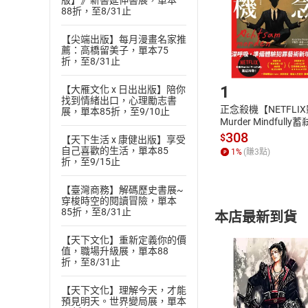
版】》新書延伸書展，單本
88折，至8/31止
請注意，樂天
購書後，
【尖端出版】每月漫畫名家推
薦：高橋留美子，單本75
折，至8/31止
Step1
1
【大雁文化 x 日出出版】陪你
找到情緒出口，心理勵志書
正念殺機【NETFLI
展，單本85折，至9/10止
Murder Mindfully
發】【電子書】
308
$
【天下生活 x 康健出版】享受
自己喜歡的生活，單本85
1
%
(賺
3
點)
折，至9/15止
【臺灣商務】解碼歷史書展~
穿梭時空的閱讀冒險，單本
85折，至8/31止
本店最新到貨
【天下文化】重新定義你的價
值，職場升級展，單本88
折，至8/31止
【天下文化】理解今天，才能
預見明天。世界變局展，單本