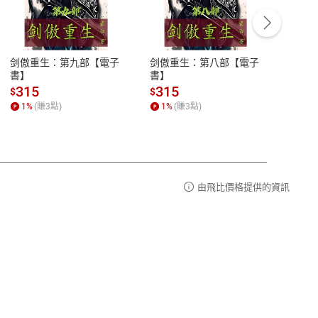
客服資訊
豫期
服務時間：週一到週五 10:00-12:00、
易解
13:00-17:00 (國定假日及例假日休息)
剑傲重生：第九部【電子
剑傲重生：第八部【電子
潜水史
品性
客服電話：0080-1857077
書】
書】
andari
al) Sc
請參
客服信箱：
聯絡店家
315
315
13
$
$
$
r【電
1
%
(賺
3
點)
1
%
(賺
3
點)
1
%
由飛比價格提供的資訊