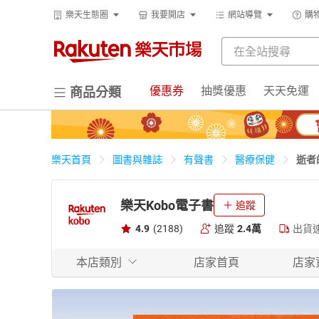
樂天生態圈
我要開店
網站導覽
購
優惠券
抽獎優惠
天天免運
商品分類
逝者
樂天首頁
圖書與雜誌
有聲書
醫療保健
樂天Kobo電子書
追蹤
4.9
(2188)
追蹤
2.4萬
出貨
本店類別
店家首頁
店家