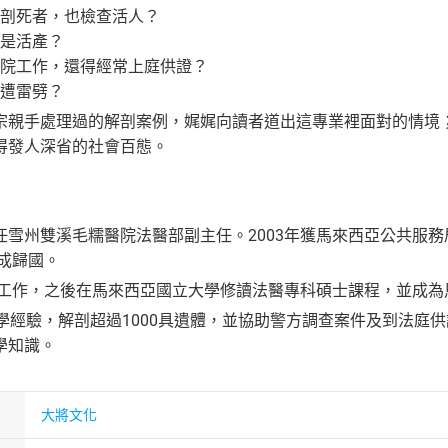
剖死者，也檢查活人？
是活產？
院工作，還得經常上庭供證？
遭雷劈？
宗親手處理過的解剖案例，娓娓向讀者道出這專業裡面對的情境
得發人深省的社會百態。
任雪州雙溪毛糯醫院法醫部副主任。2003年獲馬來西亞公共服
學成歸國。
醫部工作，之後在馬來西亞國立大學修讀法醫專科碩士課程，並成為
醫學經驗，解剖超過1000具遺體，並協助警方調查案件及到法庭
學知識。
大將文化