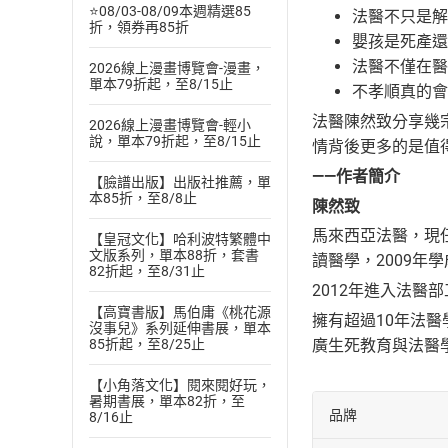
⭐08/03-08/09本週精選85
法醫不只是解
折，領券再85折
嬰孩是死產還
法醫不僅在醫
2026線上漫畫博覽會-漫畫，
單本79折起，至8/15止
不孝順真的會
法醫陳然致分享幾
2026線上漫畫博覽會-輕小
說，單本79折起，至8/15止
情背後更多的是值
——作者簡介
【臉譜出版】出版社推薦，單
本85折，至8/8止
陳然致
馬來西亞法醫，現
【皇冠文化】哈利波特繁體中
文版系列，單本88折，套書
讀醫學，2009年
82折起，至8/31止
2012年進入法
【高寶書版】馬伯庸《桃花源
擁有超過10年法
沒事兒》系列延伸書展，單本
廣生死教育與法醫
85折起，至8/25止
【小角落文化】閱來閱好玩，
暑期書展，單本82折，至
品牌
8/16止