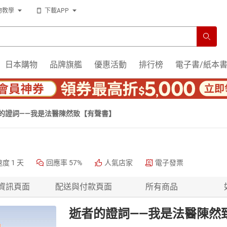
物教學
下載APP
日本購物
品牌旗艦
優惠活動
排行榜
電子書/紙本
的證詞——我是法醫陳然致【有聲書】
速度
1 天
回應率
57%
人氣店家
電子發票
資訊頁面
配送與付款頁面
所有商品
逝者的證詞——我是法醫陳然