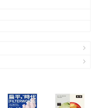
準則
第
2
條第
5
款之規定，「非以有形媒介提供之數位
，不適用消保法第
19
條第
1
項七日內無條件退貨之規
非以有形媒介提供之數位內容，消費者同意若訂購後
付款
方式
完成
訂單
中點選「瀏覽訂單明細」
>
「申請取消訂單
/
退
Payment
Complete