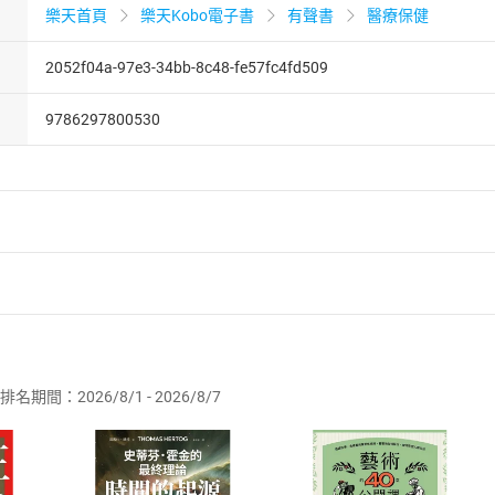
樂天首頁
樂天Kobo電子書
有聲書
醫療保健
2052f04a-97e3-34bb-8c48-fe57fc4fd509
9786297800530
者保護法
第
19
條第
1
項後段
暨
通訊交易解除權合理例外情事適用
供即為完成之線上服務，經消費者事先同意始提供。」 之商品
排名期間：2026/8/1 - 2026/8/7
訂購本店鋪之商品即代表知悉本店鋪所銷售之商品為電子書，屬
取電子書，不得請求退貨退款。
品
放入
購物車
登入
帳號
欲取消訂單或辦理退貨時，請登入樂天市場，並於「我的訂單」
Shopping cart
Login
將依您的申請進行審核，待審核通過後將為您辦理退款事宜。