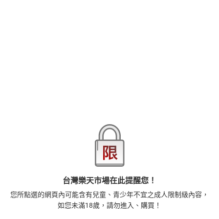
【本作品譯文由授權方提供】南因為緋聞的關係，被許多人指指點
點，甚至傳成「淫蕩女演員」…南是否能承受輿論壓力？而大和會因
此誤會南嗎？
品牌
悅文社
商品分類
樂天首頁
樂天Kobo電子書
漫畫/輕小說/圖文書
愛情故事
商品貨號(SKU)
20731624-24b3-3df7-9d59-2e1e3a4a427a
退換貨須知
本店熱銷商品
排名期間：2026/8/2 - 2026/8/8
台灣樂天市場在此提醒您！
1
您所點選的網頁內可能含有兒童、青少年不宜之成人限制級內容，
時間的起源：史蒂芬．霍金的最終理論【電子書】
455
如您未滿18歲，請勿進入、購買！
$
1
%
(賺
4
點)