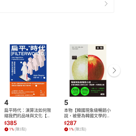
準則
第
2
條第
5
款之規定，「非以有形媒介提供之數位
，不適用消保法第
19
條第
1
項七日內無條件退貨之規
非以有形媒介提供之數位內容，消費者同意若訂購後
付款
方式
完成
訂單
中點選「瀏覽訂單明細」
>
「申請取消訂單
/
退
Payment
Complete
/退貨。
登入帳號，下載書籍後看書
4
5
6
扁平時代：演算法如何限
本物【韓國現象級暢銷小
蛋白
縮我們的品味與文化【電
說，被譽為韓國文學的未
版）─
子書】
來】【電子書】
秘密
385
287
24
$
$
$
一本
1
%
(賺
3
點)
1
%
(賺
2
點)
1
%