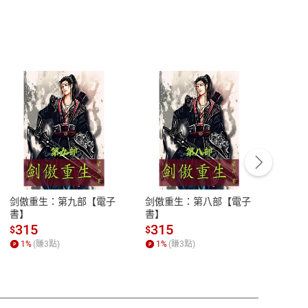
客服資訊
豫期
服務時間：週一到週五 10:00-12:00、
易解
13:00-17:00 (國定假日及例假日休息)
剑傲重生：第九部【電子
剑傲重生：第八部【電子
潜水史
品性
客服電話：0080-1857077
書】
書】
andari
al) Sc
請參
客服信箱：
聯絡店家
315
315
13
$
$
$
r【電
1
%
(賺
3
點)
1
%
(賺
3
點)
1
%