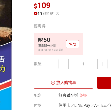
109
$
1%
(賺1點)
優惠券
50
$
折
領取
滿555元可用
2026/08/09 15:59
截止
數量
放入購物車
配送
無實體配送
免運
付款
信用卡／LINE Pay／AFTEE／