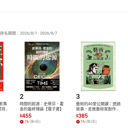
者保護法
第
19
條第
1
項後段
暨
通訊交易解除權合理例外情事適用
供即為完成之線上服務，經消費者事先同意始提供。」 之商品
排名期間：2026/8/1 - 2026/8/7
訂購本店鋪之商品即代表知悉本店鋪所銷售之商品為電子書，屬
取電子書，不得請求退貨退款。
品
放入
購物車
登入
帳號
欲取消訂單或辦理退貨時，請登入樂天市場，並於「我的訂單」
Shopping cart
Login
將依您的申請進行審核，待審核通過後將為您辦理退款事宜。
市場須以整筆訂單為單位進行取消/退貨，恕無法以單支商品取消
如何開始使用？
.選擇閱讀載具
Step2.
2
3
X影集
時間的起源：史蒂芬．霍
藝術的40堂公開課：透過
蓄弒待
金的最終理論【電子書】
故事，走進藝術家創作現
場，看藝術如何誕生、如
455
385
$
$
何形塑人類生活【電子
1
%
(賺
4
點)
1
%
(賺
3
點)
書】