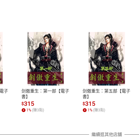
式
退換貨規範
、LINE PAY、AFTEE
本店是否提供消費者保護法七日猶
之權利，遽消費者保護法及通訊交
電子
剑傲重生：第一部【電子
剑傲重生：第五部【電子
除權合理例外情事適用準則，依商
書】
書】
質各有不同規定。詳細退換貨說明
315
315
$
$
照各商品說明。
1
%
(賺
3
點)
1
%
(賺
3
點)
詳細說明
繼續逛其他店舖