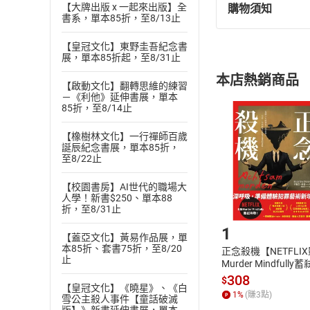
【大牌出版 x 一起來出版】全
購物須知
退換貨規定：
書系，單本85折，至8/13止
(
一
)
依
消費
【皇冠文化】東野圭吾紀念書
內容或一經提
展，單本85折起，至8/31止
購書須知
定。
本店熱銷商品
(
二
)
消費者
【啟動文化】翻轉思維的練習
－《利他》延伸書展，單本
且已下載
/
存
挑選
商
85折，至8/14止
退貨方式：您
Choose
【橡樹林文化】一行禪師百歲
貨」，本店鋪
誕辰紀念書展，單本85折，
請注意，樂天
至8/22止
購書後，
【校園書房】AI世代的職場大
人學！新書$250、單本88
Step1
折，至8/31止
1
【蓋亞文化】黃易作品展，單
本85折、套書75折，至8/20
正念殺機【NETFLI
止
Murder Mindfully
發】【電子書】
308
$
【皇冠文化】《曉星》、《白
1
%
(賺
3
點)
雪公主殺人事件【童話破滅