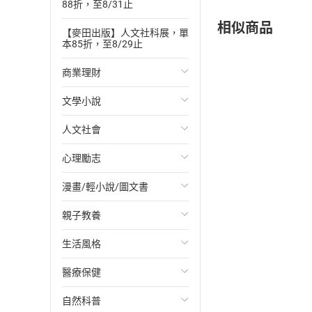
88折，至8/31止
相似商品
【麥田出版】人文社科展，單
本85折，至8/29止
商業理財
文學小說
投資理財
人文社會
經濟/趨勢
歐美文學
心理勵志
財務/金融
日本文學
國際關係
漫畫/輕小說/圖文書
管理/領導
韓國文學
政治
心靈成長/情緒
親子教養
職場工作術
華文文學
社會科學
人際關係
輕小說
生活風格
成功法
經典文學
台灣/中國歷史
兩性關係
奇幻/科幻
教育現場
醫療保健
行銷/廣告
成長/家庭生活小說
日/韓歷史
心理學
愛情故事
兒童文學/故事
飲食/食譜
自然科普
傳記
懸疑/推理小說
其他歷史/史學
職場/社會寫實
兒童科普/學習
健身/美顏
健康/養生