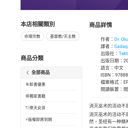
本店相關類別
商品詳情
命理宗教
基督教/天主教
作者：
Dr. Ol
譯者：
Sadaqa
出版社：
Tekt
商品分類
出版日期：202
語言：中文
全部商品
ISBN：97888
檔案格式：EP
🎯新書優惠
閱讀裝置：閱讀器
🉐獨家書籍
消灭巫术的活动不
💘樂天女孩
消灭巫术的活动不
⚡版權即將到期
然，圣经有一种精