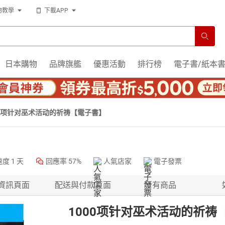
物教學
下載APP
日本購物
品牌旗艦
優惠活動
排行榜
電子書/紙本
00项针对巫术活动的祈祷【電子書】
速度
1 天
回應率
57%
人氣店家
電子發票
資訊頁面
配送與付款頁面
所有商品
1000项针对巫术活动的祈祷