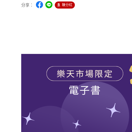
分享：
賺分紅