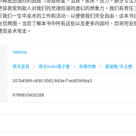
中释放出强烈的困惑（导致绝望，沮丧，焦虑，压力，缺乏专注
更容易受到敌人对我们的灵魂低语的虚幻的想象力。我们有责任了
灭我们一生中巫术的工作和活动，以便使我们完全自由。这本书
在您周围。当您了解本书中所有这些以及更多内容时，您将完全
遭受巫术攻击。
Tektime
樂天首頁
樂天Kobo電子書
命理宗教
基督教/天主教
207b4589-c850-3082-843e-f1ec8f3696a3
9788835426288