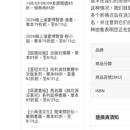
巫术在我们的思想
⭐08/03-08/09本週精選85
这种情况，我们就
折，領券再85折
多个祈祷点旨在消
2026線上漫畫博覽會-漫畫，
名，并注意到它们
單本79折起，至8/15止
种迹象表明您正在
2026線上漫畫博覽會-輕小
說，單本79折起，至8/15止
品牌
【臉譜出版】出版社推薦，單
本85折，至8/8止
商品分類
【皇冠文化】哈利波特繁體中
文版系列，單本88折，套書
商品貨號(SKU)
82折起，至8/31止
【高寶書版】馬伯庸《桃花源
ISBN
沒事兒》系列延伸書展，單本
85折起，至8/25止
【小角落文化】閱來閱好玩，
暑期書展，單本82折，至
退換貨須知
8/16止