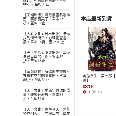
版】》新書延伸書展，單本
88折，至8/31止
【尖端出版】每月漫畫名家推
本店最新到貨
薦：高橋留美子，單本75
折，至8/31止
【大雁文化 x 日出出版】陪你
找到情緒出口，心理勵志書
展，單本85折，至9/10止
【天下生活 x 康健出版】享受
付款方
自己喜歡的生活，單本85
折，至9/15止
ATM轉帳、信用卡
【臺灣商務】解碼歷史書展~
穿梭時空的閱讀冒險，單本
剑傲重生：第七部【
85折，至8/31止
書】
315
$
【天下文化】重新定義你的價
1
%
(賺
3
點)
值，職場升級展，單本88
折，至8/31止
【天下文化】理解今天，才能
預見明天。世界變局展，單本