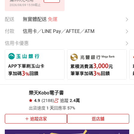
2026/08/09 15:59
截止
配送
無實體配送
免運
付款
信用卡／LINE Pay／AFTEE／ATM
信用卡優惠
樂天Kobo電子書
4.9
(2188)
追蹤
2.4萬
出貨速度
1 天
回應率
57%
追蹤店家
逛店舖