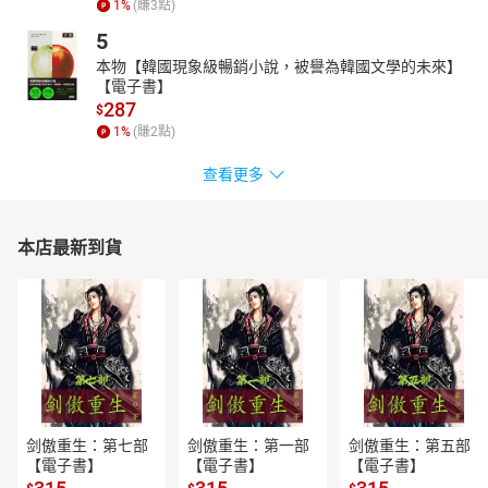
1
%
(賺
3
點)
5
本物【韓國現象級暢銷小說，被譽為韓國文學的未來】
【電子書】
287
$
1
%
(賺
2
點)
查看更多
本店最新到貨
剑傲重生：第七部
剑傲重生：第一部
剑傲重生：第五部
【電子書】
【電子書】
【電子書】