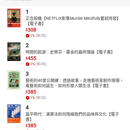
1
正念殺機【NETFLIX影集Murder Mindfully蓄弒待發】
【電子書】
308
$
1
%
(賺
3
點)
2
時間的起源：史蒂芬．霍金的最終理論【電子書】
455
$
1
%
(賺
4
點)
3
藝術的40堂公開課：透過故事，走進藝術家創作現場，
看藝術如何誕生、如何形塑人類生活【電子書】
385
$
1
%
(賺
3
點)
4
扁平時代：演算法如何限縮我們的品味與文化【電子
書】
385
$