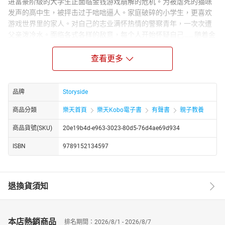
进富豪阶级的大学生正面临金钱游戏崩解的危机。为被虐死的猫咪
发声的高中生，被抨击过于咄咄逼人。家庭破碎的小学生，更喜欢
游戏世界里的家人。对自己的志业满怀热情的警察青年，一次次遭
父亲泼冷水。面临各式各样的敌意，每个人开始怀疑自己…… 随着金
鱼失踪的分分秒秒，我们将穿梭在不同的声音之中，在充满刻板印
象的世界里，思考善与恶的边界，探索每个生命的多重面貌。 ©
查看更多
2020 by Wang Yuan. Published in paper format in Malaysia by
Odonata Publishing, recorded by Storyside 2021.
品牌
Storyside
商品分類
樂天首頁
樂天Kobo電子書
有聲書
親子教養
商品貨號(SKU)
20e19b4d-e963-3023-80d5-76d4ae69d934
ISBN
9789152134597
退換貨須知
本店熱銷商品
排名期間：2026/8/1 - 2026/8/7