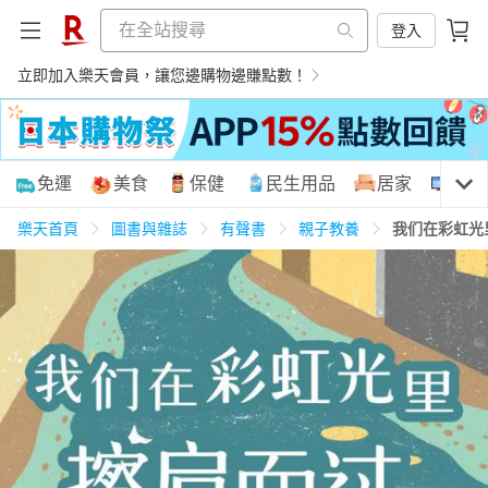
登入
立即加入樂天會員，讓您邊購物邊賺點數！
購物網分類
免運
美食
保健
民生用品
居家
3C
樂天首頁
圖書與雜誌
有聲書
親子教養
我们在彩虹光
天天免運
美食蛋糕
養生保健
民生用品
居家生活
3C家電
運動休閒
親子玩具
女裝
男裝
化妝保養
情趣用品