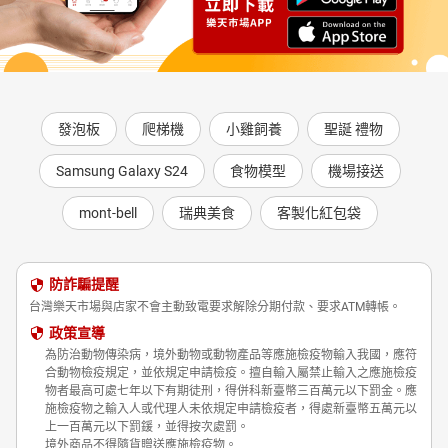
發泡板
爬梯機
小雞飼養
聖誕 禮物
Samsung Galaxy S24
食物模型
機場接送
mont-bell
瑞典美食
客製化紅包袋
防詐騙提醒
台灣樂天市場與店家不會主動致電要求解除分期付款、要求ATM轉帳。
政策宣導
為防治動物傳染病，境外動物或動物產品等應施檢疫物輸入我國，應符
合動物檢疫規定，並依規定申請檢疫。擅自輸入屬禁止輸入之應施檢疫
物者最高可處七年以下有期徒刑，得併科新臺幣三百萬元以下罰金。應
施檢疫物之輸入人或代理人未依規定申請檢疫者，得處新臺幣五萬元以
上一百萬元以下罰鍰，並得按次處罰。
境外商品不得隨貨贈送應施檢疫物。