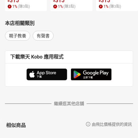
315
315
315
$
$
$
1
%
(賺
3
點)
1
%
(賺
3
點)
1
%
(賺
3
點)
本店相關類別
親子教養
有聲書
下載樂天 Kobo 應用程式
繼續逛其他店舖
相似商品
由飛比價格提供的資訊