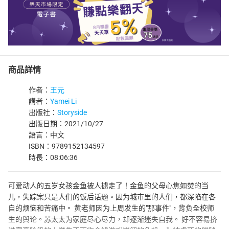
商品詳情
作者：
王元
講者：
Yamei Li
出版社：
Storyside
出版日期：2021/10/27
語言：中文
ISBN：9789152134597
時長：08:06:36
可爱动人的五岁女孩金鱼被人掳走了！金鱼的父母心焦如焚的当
儿，失踪案只是人们的饭后话题。因为城市里的人们，都深陷在各
自的烦恼和苦痛中。 黄老师因为上周发生的"那事件"，背负全校师
生的舆论。苏太太为家庭尽心尽力，却逐渐迷失自我。 好不容易挤