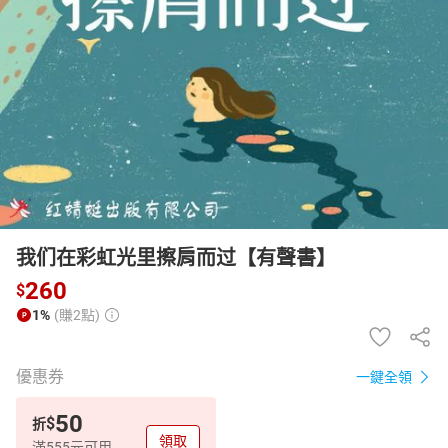
日本購物
電子/紙本書
HOT
我们在彩虹光里擦肩而过【有聲書】
260
$
1%
(賺2點)
優惠券
一鍵全領
50
$
折
領取
滿555元可用