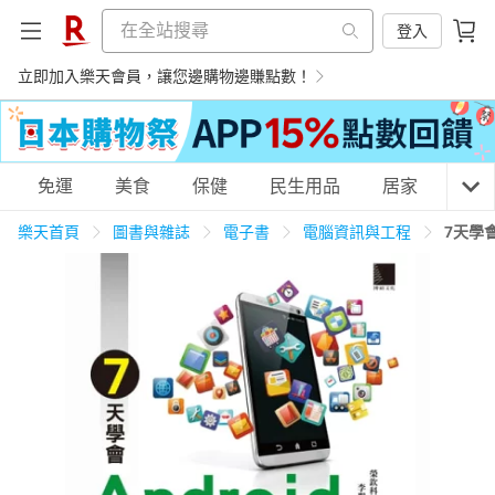
登入
立即加入樂天會員，讓您邊購物邊賺點數！
購物網分類
免運
美食
保健
民生用品
居家
3C
樂天首頁
圖書與雜誌
電子書
電腦資訊與工程
7天學會
天天免運
美食蛋糕
養生保健
民生用品
居家生活
3C家電
運動休閒
親子玩具
女裝
男裝
化妝保養
情趣用品