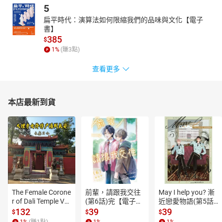
5
扁平時代：演算法如何限縮我們的品味與文化【電子
書】
385
$
1
%
(賺
3
點)
查看更多
本店最新到貨
The Female Corone
前輩，請跟我交往
May I help you? 漸
r of Dali Temple Vo
(第6話)完【電子
近戀愛物語(第5話)
l.6【有聲書】
書】
【電子書】
132
39
39
$
$
$