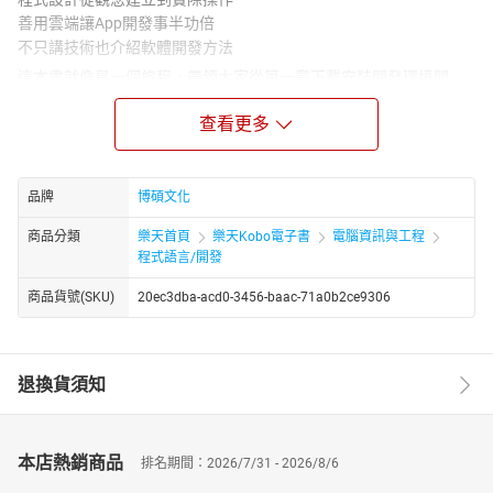
善用雲端讓App開發事半功倍
不只講技術也介紹軟體開發方法
這本書就像是一個旅程，帶領大家從第一章下載安裝開發環境開
始，一路走到最後一章的App上架為止。希望大家能放心地跟著
查看更多
我，一步步欣賞路上的美景，收穫滿滿的結束這一趟旅程。
◎第一天
除了架設好開發環境外，我們還體驗了程式設計不能免
俗的第一步：Hello World。再於第二章一起見識了Android
framework的架構之美。最後再以多國語言結束充滿驚喜的第一
品牌
博碩文化
天。
商品分類
樂天首頁
樂天Kobo電子書
電腦資訊與工程
◎第二天
這是從門外漢踏進程式開發者的第一天。不但會接觸到
程式語言/開發
最基礎的程式語言觀念，還會接觸到如何開發一個軟體的實務技
巧。在這一天過後，我們就可以大聲的跟人家說，我懂軟體開發
商品貨號(SKU)
20ec3dba-acd0-3456-baac-71a0b2ce9306
了！
◎第三天
這是精益求精的一天。今天我們會跟App的主角Activity
進行更深入的認識，同時也在程式語言的部分，學習到更進一步的
退換貨須知
知識。
◎第四天
該是認識新朋友的時候了。今天過後，鼎鼎大名的物件
導向不再遙不可及了，大家在這一天可以體驗到程式設計更深的一
本店熱銷商品
種境界。
排名期間：2026/7/31 - 2026/8/6
◎第五天
來到錦上添花的一天。充實完內在實力後，要認識App