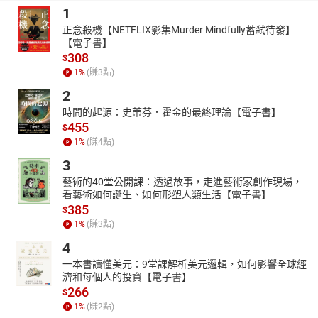
1
的使用者介面部份。畢竟在別人對我們開發的App評價時，第一印
象扮演著舉足輕重的地位。
正念殺機【NETFLIX影集Murder Mindfully蓄弒待發】
【電子書】
◎第六天
從業餘踏進專業的一天。我們會在今天學會資料的儲
308
$
存，才能讓凡走過的必留下痕跡。
1
%
(賺
3
點)
◎第七天
最後一天，來點輕鬆的吧。煮一杯咖啡，先見識一下手
機傳感器的威力。再透過把App打包上架，作一個完美的ending。
2
大家可用輕鬆的方式走完這一趟旅程。過程中如果遇到一點疑惑，
時間的起源：史蒂芬．霍金的最終理論【電子書】
不妨先用陶淵明不求甚解的態度帶過。整本書看完後，有空時再重
455
$
新來一遍，相信我，第二次你會有截然不同的感受！
1
%
(賺
4
點)
本書特色
3
‧從開發環境安裝到App的上架都有逐步詳盡的解說
藝術的40堂公開課：透過故事，走進藝術家創作現場，
‧完全沒有寫過程式也可以從零開始學習開發App
看藝術如何誕生、如何形塑人類生活【電子書】
‧使用最新版本的Android Studio並介紹許多新版的特色
385
$
‧從程式語言的知識到物件導向的觀念都有詳細的解釋
1
%
(賺
3
點)
‧透過作者實務經驗分享軟體專案開發的技巧
4
〈範例請至博碩官網下載〉
一本書讀懂美元：9堂課解析美元邏輯，如何影響全球經
濟和每個人的投資【電子書】
266
$
1
%
(賺
2
點)