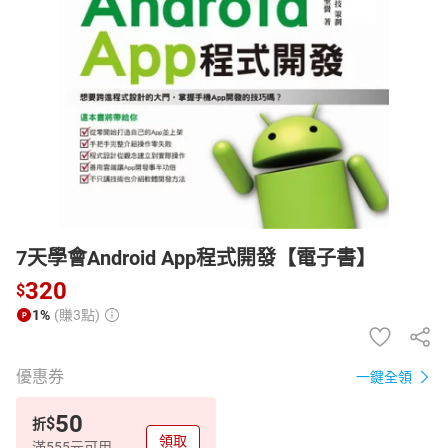
日本購物
電子/紙本書
HOT
7天學會Android App程式開發【電子書】
320
$
1%
(賺3點)
優惠券
一鍵全領
50
$
折
領取
滿555元可用