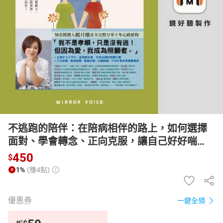
日本購物
電子/紙本書
HOT
不逃跑的陪伴：在陪病相伴的路上，如何選擇
面對、學會轉念、正向克服，讓自己好好喘
息？【有聲書】
450
$
1%
(賺4點)
優惠券
一鍵全領