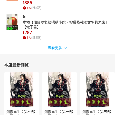
385
$
．在生活中積累福報，善緣自然會來幫助你
1
%
(賺
3
點)
．樂於分享經驗，也從前人的方法中找到信心
5
無論你是照顧者或準照顧者，甚至是遇上人生難關的所有人，都能
本物【韓國現象級暢銷小說，被譽為韓國文學的未來】
藉由本書獲得支持與力量。想逃跑並不可恥，不逃跑更需要勇氣，
【電子書】
在漫漫長路上，你永遠不孤單。
287
$
【陪伴推薦】（依姓氏筆畫排列）
1
%
(賺
2
點)
大師兄／《火來了，快跑》作者
查看更多
王祖琪／社團法人台灣長期照護專業協會理事長、新北市立聯合醫
院副院長
田定豐／心靈作家
本店最新到貨
朱為民／台中榮總家庭醫學部家庭醫學科主任
朱偉仁／台灣老人保健學會理事長、銀髮方舟社會企業（股）公司
執行長
林書煒／POP Radio電台台長、主持人
施昇輝／暢銷財經作家
洪仲清／臨床心理師
祝健芳／衛生福利部長期照顧司司長
剑傲重生：第七部
剑傲重生：第一部
剑傲重生：第五部