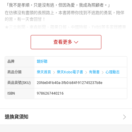
「我不是孝順，只是沒有逃，但因為愛，我成為照顧者。」
在彷彿沒有盡頭的長照路上，本書將帶你找到不逃跑的勇氣，陪伴
的苦，有一天會回甘！
★三立新聞、東森新聞、蘋果日報、中國時報、TVBS等多家媒體專
訪
★台灣步入少子化、超高齡社會，你我必讀的照顧之書
查看更多
◎ 生命考驗無預警，人人有機會成為照顧者
人終會老去，人生轉彎處難保意外不會降臨，隨著台灣社會老化程
品牌
鏡好聽
度逐年攀升，2025年失能人口預估將突破百萬，其中近半數必須完
全仰賴家庭自行照顧。
商品分類
樂天首頁
樂天Kobo電子書
有聲書
心理勵志
面對長照議題，多數人會覺得自己還年輕，跟自己無關，或是等遇
商品貨號(SKU)
20fde04f-b40a-3fb0-b84f-912745237b8e
到之後再說，但多數生命考驗，總來得讓人措手不及，因此你我都
需要隨時做好陪病相伴的準備。
ISBN
9786267440216
◎ 長達十年的陪伴之路，照顧家人也照顧自己
人稱「阿娥姐」的資深媒體人楊月娥，螢幕上總樂觀迎人的她，現
實生活中卻經歷了十年的長照接力賽：公公中風、媽媽氣切、小女
退換貨須知
兒血癌、妹妹中風、大女兒腦炎……
她表示，成為照顧者，並非她自願，當大家都稱讚她很孝順時，她