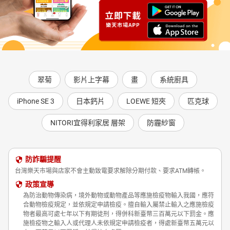
力！長期照顧病人，真的是非常不簡單的事。月娥姐在《不逃跑的
陪伴》中寫下這十幾年來，身為資深照顧者的心路歷程。如何成為
稱職的照顧者？如何面對接二連三的『意料之外』？透過照顧家
人，也在家人身上得到啟發。『無法決定命運，但可以預做準備和
練習。』如同月娥姐所說的，沒有人曉得下一秒的事，也無法預知
第二天的難處。唯有改變觀念、活在當下，並且多做準備，才能在
死亡真正來臨時，帶著微笑道別吧！」──郭憲鴻（小冬瓜）／人氣
翠菊
影片上字幕
畫
系統廚具
YT頻道「單程旅行社」
「身為癌友，做治療那段期間，每當別人誇我『面對癌症很勇
iPhone SE 3
日本鈣片
LOEWE 短夾
匹克球
敢』，我都愧不敢當。因為我其實不勇敢，我只是沒有逃避治療，
而且也沒有勇氣逃（笑）。因此看見月娥姐身為陪病者、照顧者的
NITORI宜得利家居 層架
防霾紗窗
角色，老實地分享那些年、那些日子：『她不是孝順，只是沒有
逃。』──這段話，讓我深有感悟。因為無論是病友還是陪病者，我
們都不需要被社會上的刻板標籤綁架，找到自己與這個疾病、或是
防詐騙提醒
得了病的親友好好和平共處的方式，我認為才是最重要的。推薦這
台灣樂天市場與店家不會主動致電要求解除分期付款、要求ATM轉帳。
本書給陪病者，照顧病友之餘，也別忘記要好好照顧自己唷：）」
政策宣導
──謝采倪／粉專「癌友有嘻哈」創辦人、品牌「里里子假髮」經營
為防治動物傳染病，境外動物或動物產品等應施檢疫物輸入我國，應符
者
合動物檢疫規定，並依規定申請檢疫。擅自輸入屬禁止輸入之應施檢疫
「可愛的月娥是溫柔又堅強的老朋友，能夠布施自己長照寶貴的經
物者最高可處七年以下有期徒刑，得併科新臺幣三百萬元以下罰金。應
施檢疫物之輸入人或代理人未依規定申請檢疫者，得處新臺幣五萬元以
驗，對於迎接老齡化社會絕對會很有幫助！」──譚艾珍／資深演