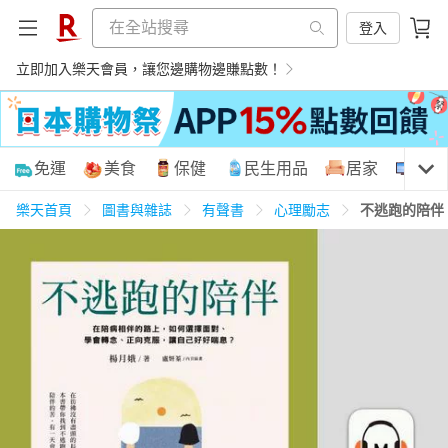
登入
立即加入樂天會員，讓您邊購物邊賺點數！
購物網分類
免運
美食
保健
民生用品
居家
3C
樂天首頁
圖書與雜誌
有聲書
心理勵志
不逃跑的陪伴
天天免運
美食蛋糕
養生保健
民生用品
居家生活
3C家電
運動休閒
親子玩具
女裝
男裝
化妝保養
情趣用品