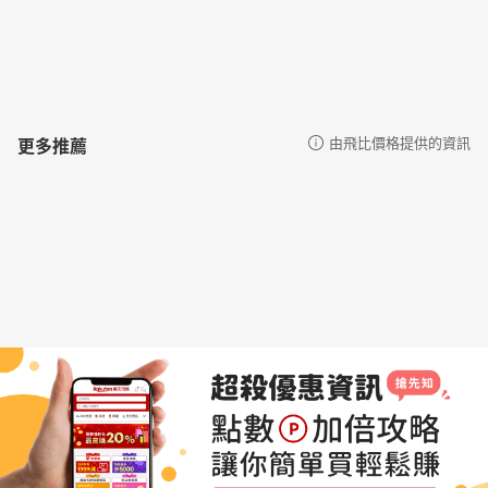
己的照顧能耐、不斷進修照護知識！一位身心安頓的照顧者，才有
能力生出力量照顧最親愛的家人！」──林書煒／POP Radio電台台
長、主持人
「我跟不少照顧者一起工作過，被迫成為了長年照顧者的人，常常
身體還在，心裡卻吶喊著想逃。欣見這本書能成為照顧者的陪伴，
更多推薦
由飛比價格提供的資訊
能讓人在心裡稍稍抽離喘息。身體想逃也是做得到的，善用資源做
好安排就可以。深深地祝福您！」──洪仲清／臨床心理師
「長期照顧是一條漫長的路，邀請大家善用長照資源做好照顧安
排，照顧不離職、維持生活正能量，讓長照2.0專業照顧您。」──
祝健芳／衛生福利部長期照顧司司長
「每當至親病重時，照顧者難免會覺得『如果我再多注意一點，是
不是就不會發生？』這樣反覆地苛求自己，會造成內疚自責，自己
的付出，也經常無法獲得『遠在天邊』的兄弟姊妹們的諒解，最終
導致身心俱疲，也跟著倒下。照顧者必須先照顧好自己，才能和家
人的疾病長期抗戰，這個時候，如果能有一位『過來人』分享照顧
上的種種，就能減少許多的跌跌撞撞，而阿娥姐就是這樣的『過來
人』。」──陳志金／重症醫師、《ICU重症醫療現場》作者
「新聞上屢次出現的長照悲歌，總是讓人心中充滿無限感慨，我曾
經歷照顧癌末父親的日子，時間並不長都讓我覺得有說不出口的壓