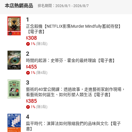
會想說：「我並不是孝女，我只是沒有逃。」
本店熱銷商品
排名期間：2026/8/1 - 2026/8/7
過程中，她經歷各種情緒風暴，身體因長期缺乏休息而垮下，她體
悟到，只有好好照顧自己，才能照顧好久病家人。
1
◎ 血淚故事╳長照常見問題╳轉念練習
正念殺機【NETFLIX影集Murder Mindfully蓄弒待發】
【電子書】
阿娥姐看到長照路上，有許多載浮載沉的人們，因此，她決定分享
308
$
自己的故事和方法，希望能由外而內，幫照顧者和準照顧者度過難
1
%
(賺
3
點)
關，為讀者整理具體方向與資源，更提供心靈上的勇氣和支持──
2
◎『你不用孤軍奮戰，適時尋找可靠外援』
時間的起源：史蒂芬．霍金的最終理論【電子書】
人無法24小時全天運轉，荷包也並非取之不盡，可以考量自身條件
455
$
與病人的狀況後，來決定是否要尋求外界協助：
1
%
(賺
4
點)
．要選擇長照機構，還是居家照顧？
3
．有哪些保險、補助可以成為及時雨？
藝術的40堂公開課：透過故事，走進藝術家創作現場，
．外籍看護能夠提供哪些服務？
看藝術如何誕生、如何形塑人類生活【電子書】
◎『你值得被呵護，學會打造喘息空間』
385
$
照顧者承擔的不只被照顧者的負面情緒，還有長期照顧的精神壓
1
%
(賺
3
點)
力，透過轉念與行善，適時排解情緒，獲得走下去的力量：
4
．放下執著、學習放鬆，不必事事都自己扛起
扁平時代：演算法如何限縮我們的品味與文化【電子
書】
．從事自己熱愛的興趣，小小抽離一下