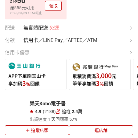
50
$
折
領取
滿555元可用
2026/08/09 15:59
截止
配送
無實體配送
免運
付款
信用卡／LINE Pay／AFTEE／ATM
信用卡優惠
樂天Kobo電子書
4.9
(2188)
追蹤
2.4萬
出貨速度
1 天
回應率
57%
追蹤店家
逛店舖