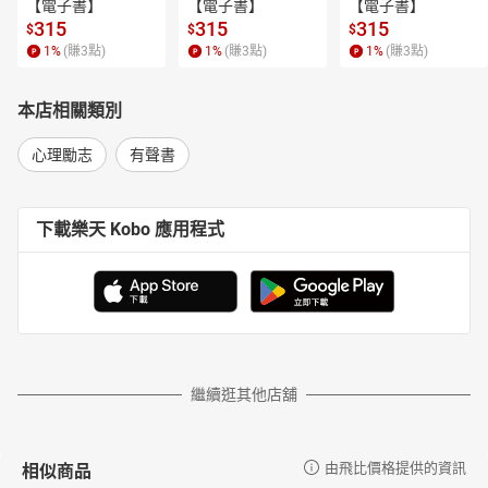
【電子書】
【電子書】
【電子書】
張小燕／綜藝教母
315
315
315
$
$
$
張曼娟／作家、照顧者
1
%
(賺
3
點)
1
%
(賺
3
點)
1
%
(賺
3
點)
畢柳鶯／復健科醫師、《斷食善終》作者
許書華／家醫科醫師、《親愛的，妳還可以是妳自己》作者
本店相關類別
許皓宜／諮商心理師、作家
郭憲鴻（小冬瓜）／人氣YT頻道「單程旅行社」
心理勵志
有聲書
陳志金／重症醫師、《ICU重症醫療現場》作者
鄧惠文／精神科醫師
下載樂天 Kobo 應用程式
蕭雅雯／天使心家族社會福利基金會創辦人
賴佩霞／「中華好好說話，學會」創辦人兼理事長
謝采倪／粉專「癌友有嘻哈」創辦人、品牌「里里子假髮」經營者
譚艾珍／資深演員、國民奶奶
「人生最美的答案，往往隱藏在最難的習題裡。每一次不逃跑的解
題，都是來圓滿愛的力量。」──田定豐／心靈作家
繼續逛其他店舖
「喜歡阿娥姐的真、善、勇敢。面對超高齡社會，每一個人總有一
天會變成照顧者，而到那時，我們會需要阿娥姐的勇氣。」──朱為
民／台中榮總家庭醫學部家庭醫學科主任
相似商品
由飛比價格提供的資訊
「照顧者不是無敵鐵金鋼！照顧者需要懂得盤點照顧資源、認清自