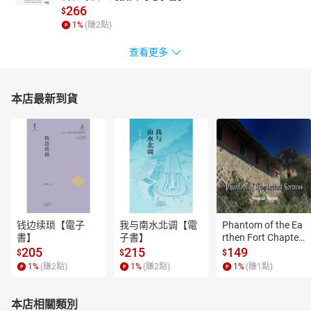
266
$
1
%
(賺
2
點)
查看更多
本店最新到貨
钱边续琐【電子
我与南水北调【電
Phantom of the Ea
書】
子書】
rthen Fort Chapter
 4【有聲書】
205
215
149
$
$
$
1
%
(賺
2
點)
1
%
(賺
2
點)
1
%
(賺
1
點)
本店相關類別