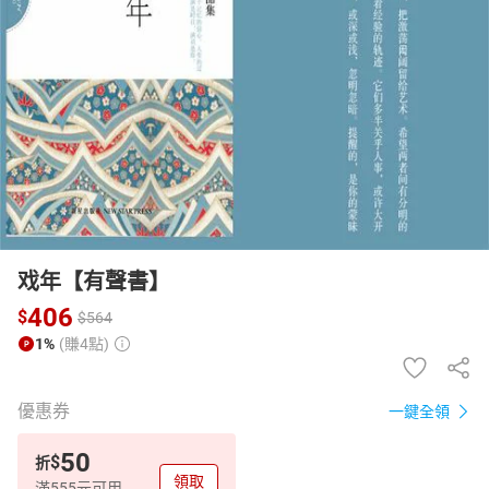
日本購物
電子/紙本書
HOT
戏年【有聲書】
406
$
$
564
1%
(賺4點)
優惠券
一鍵全領
50
$
折
領取
滿555元可用