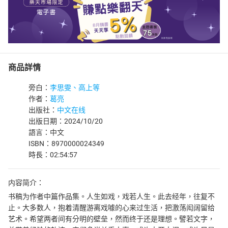
商品詳情
旁白：
李思雯、高上等
作者：
葛亮
出版社：
中文在线
出版日期：2024/10/20
語言：中文
ISBN：8970000024349
時長：02:54:57
内容简介：
书稿为作者中篇作品集。人生如戏，戏若人生。此去经年，往复不
止。大多数人，抱着清醒游离戏噱的心来过生活，把激荡闳阔留给
艺术。希望两者间有分明的壁垒，然而终于还是理想。譬若文字，