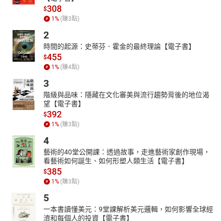
308
$
1
%
(賺
3
點)
2
時間的起源：史蒂芬．霍金的最終理論【電子書】
455
$
1
%
(賺
4
點)
3
階級與品味：隱藏在文化審美與流行趨勢背後的地位渴
望【電子書】
392
$
1
%
(賺
3
點)
4
藝術的40堂公開課：透過故事，走進藝術家創作現場，
看藝術如何誕生、如何形塑人類生活【電子書】
385
$
1
%
(賺
3
點)
5
一本書讀懂美元：9堂課解析美元邏輯，如何影響全球經
濟和每個人的投資【電子書】