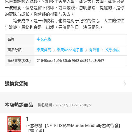
总带着经验的轨迹。它们多半关乎人事，或许大开大阖，或许只是
一波微澜。但总是留下烙印，或深或浅，忽明忽暗。提醒的，是你
的蒙昧与成长，你曾经的得到与失去。
笔录成书，是一种胶着﹐也算是对于记忆的信心。人生的过往
与流徙，最终也会是一出戏。导演是时日，演员是你。
品牌
中文在线
商品分類
樂天首頁
樂天Kobo電子書
有聲書
文學小說
商品貨號(SKU)
21040eeb-1b96-35ab-9f62-dd892ae8c967
退換貨須知
本店熱銷商品
排名期間：2026/7/30 - 2026/8/5
1
正念殺機【NETFLIX影集Murder Mindfully蓄弒待發】
【電子書】