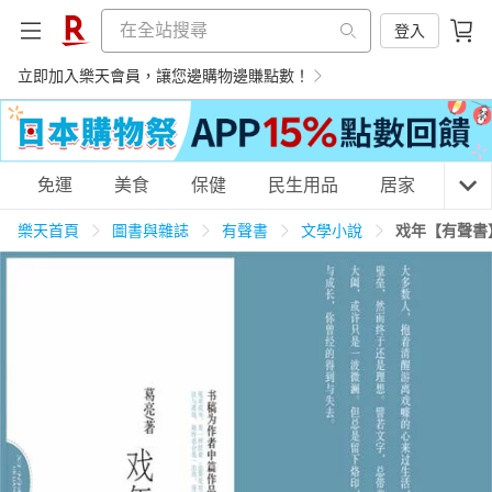
登入
立即加入樂天會員，讓您邊購物邊賺點數！
購物網分類
免運
美食
保健
民生用品
居家
3C
樂天首頁
圖書與雜誌
有聲書
文學小說
戏年【有聲書
天天免運
美食蛋糕
養生保健
民生用品
居家生活
3C家電
運動休閒
親子玩具
女裝
男裝
化妝保養
情趣用品