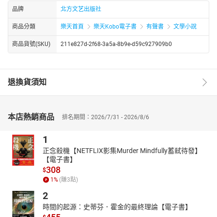
品牌
北方文艺出版社
商品分類
樂天首頁
樂天Kobo電子書
有聲書
文學小說
商品貨號(SKU)
211e827d-2f68-3a5a-8b9e-d59c927909b0
退換貨須知
本店熱銷商品
排名期間：2026/7/31 - 2026/8/6
1
正念殺機【NETFLIX影集Murder Mindfully蓄弒待發】
【電子書】
308
$
1
%
(賺
3
點)
2
時間的起源：史蒂芬．霍金的最終理論【電子書】