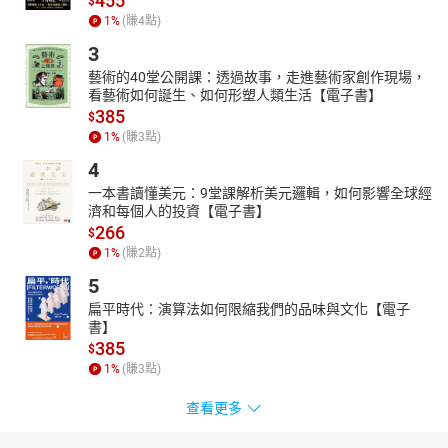
455
$
1
%
(賺
4
點)
3
藝術的40堂公開課：透過故事，走進藝術家創作現場，
看藝術如何誕生、如何形塑人類生活【電子書】
385
$
1
%
(賺
3
點)
4
一本書讀懂美元：9堂課解析美元邏輯，如何影響全球經
濟和每個人的投資【電子書】
266
$
1
%
(賺
2
點)
5
扁平時代：演算法如何限縮我們的品味與文化【電子
書】
385
$
1
%
(賺
3
點)
查看更多