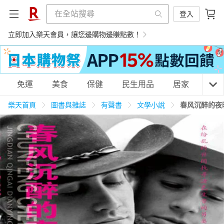
登入
立即加入樂天會員，讓您邊購物邊賺點數！
購物網分類
免運
美食
保健
民生用品
居家
3C
樂天首頁
圖書與雜誌
有聲書
文學小說
春风沉醉的夜
天天免運
美食蛋糕
養生保健
民生用品
居家生活
3C家電
運動休閒
親子玩具
女裝
男裝
化妝保養
情趣用品