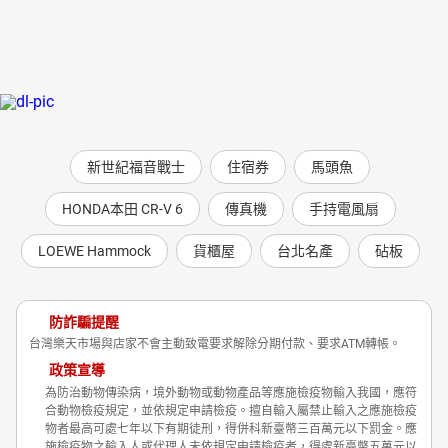
新世紀福音戰士
住宿券
馬頭魚
HONDA本田 CR-V 6
傳真機
手持電風扇
LOEWE Hammock
貨櫃屋
台北名產
砧板
防詐騙提醒
台灣樂天市場與店家不會主動致電要求解除分期付款、要求ATM轉帳。
政策宣導
為防治動物傳染病，境外動物或動物產品等應施檢疫物輸入我國，應符
合動物檢疫規定，並依規定申請檢疫。擅自輸入屬禁止輸入之應施檢疫
物者最高可處七年以下有期徒刑，得併科新臺幣三百萬元以下罰金。應
施檢疫物之輸入人或代理人未依規定申請檢疫者，得處新臺幣五萬元以