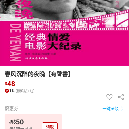
日本購物
電子/紙本書
HOT
春风沉醉的夜晚【有聲書】
48
$
1%
(賺0點)
優惠券
一鍵全領
50
$
折
領取
滿555元可用