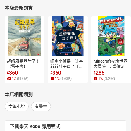
本店最新到貨
超級風暴登陸了！
細胞小偵探：誰害
Minecraft麥塊世界
【電子書】
菲菲肚子痛？【電
大冒險1：當個創世
子書】
神！【電子書】
360
360
285
$
$
$
1
%
(賺
3
點)
1
%
(賺
3
點)
1
%
(賺
2
點)
本店相關類別
文學小說
有聲書
下載樂天 Kobo 應用程式