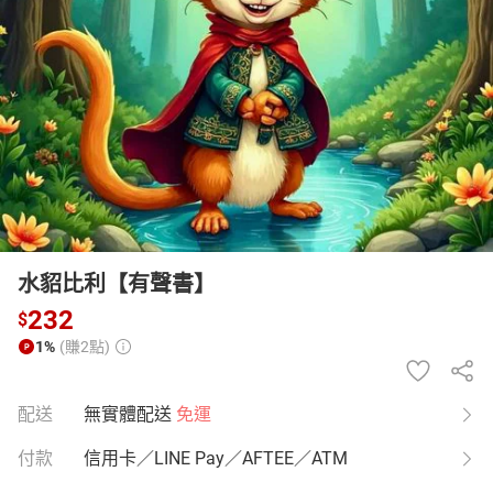
日本購物
電子/紙本書
HOT
水貂比利【有聲書】
232
$
1%
(賺2點)
配送
無實體配送
免運
付款
信用卡／LINE Pay／AFTEE／ATM