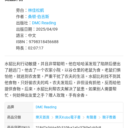
旁白：
林佳松鹤
作者：
桑顿·伯吉斯
出版社：
DMC Reading
出版日期：2025/04/09
語言：中文
ISBN：9798318456688
時長：02:07:17
水貂比利行动敏捷，并且非常聪明。他在哈哈溪发现了陷阱后便出
了趟远门。他去了一个农家小院，以谷仓里的老鼠为食。老鼠们惧
怕他，就逃到农舍里，严重干扰了农夫的生活。水貂比利找不到其
他食物，只好偷农夫的鸡。农夫发现后，非但没有抓他，反而给他
提供食物。后来，水貂比利帮农夫解决了鼠患。如果别人需要帮
忙，何妨伸出友爱之手？赠人玫瑰，手有余香。
品牌
DMC Reading
商品分類
樂天首頁
樂天Kobo電子書
有聲書
親子教養
商品貨號(SKU)
218d7a3d-ba50-3109-a1af-c3760e1cb5c8