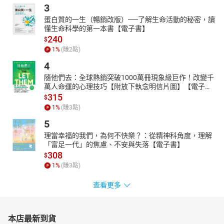
3
蛋白質的一生（暢銷改版）──了解生命活動的秘密，讀
懂生命科學的第一本書【電子書】
240
$
1
%
(賺
2
點)
4
隨他們去：全球熱銷突破1000萬冊現象級巨作！改變千
萬人命運的心理技巧【附放下執念明信片圖】【電子
書】
315
$
1
%
(賺
3
點)
5
理當幸福的我們，為何不快樂？：從精神科角度，理解
「富足一代」的焦慮、不安與失落【電子書】
308
$
1
%
(賺
3
點)
查看更多
本店最新到貨