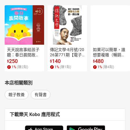
天天說故事給孩子
傳記文學-8月號/20
如果可以簡單，誰
聽：春日晨間故事
26第771期【電子
想要複雜（暢銷經
【有聲書】
書】
典新編版）【電子
250
140
480
$
$
$
書】
1
%
(賺
2
點)
1
%
(賺
1
點)
1
%
(賺
4
點)
本店相關類別
親子教養
有聲書
下載樂天 Kobo 應用程式