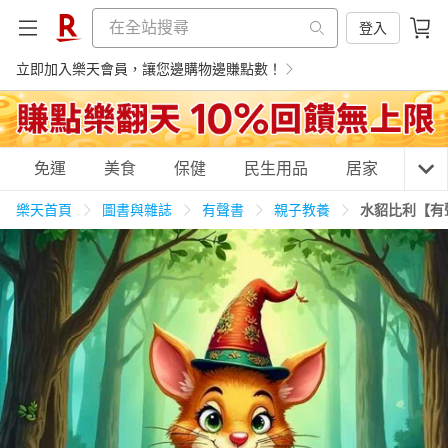
登入
立即加入樂天會員，讓您邊購物邊賺點數！
購物網分類
免運
美食
保健
民生用品
居家
3C
樂天首頁
圖書與雜誌
有聲書
親子教養
水貂比利【有
天天免運
美食蛋糕
養生保健
民生用品
居家生活
3C家電
運動休閒
親子玩具
女裝
男裝
化妝保養
情趣用品