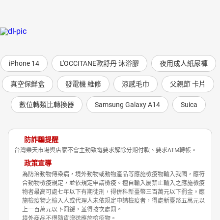
iPhone 14
L'OCCITANE歐舒丹 沐浴膠
夜用成人紙尿褲
真空保鮮盒
發電機 維修
涼感毛巾
父親節 卡片
數位轉類比轉換器
Samsung Galaxy A14
Suica
防詐騙提醒
台灣樂天市場與店家不會主動致電要求解除分期付款、要求ATM轉帳。
政策宣導
為防治動物傳染病，境外動物或動物產品等應施檢疫物輸入我國，應符
合動物檢疫規定，並依規定申請檢疫。擅自輸入屬禁止輸入之應施檢疫
物者最高可處七年以下有期徒刑，得併科新臺幣三百萬元以下罰金。應
施檢疫物之輸入人或代理人未依規定申請檢疫者，得處新臺幣五萬元以
上一百萬元以下罰鍰，並得按次處罰。
境外商品不得隨貨贈送應施檢疫物。