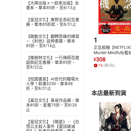
【大牌出版 x 一起來出版】全
請注意，樂天
書系，單本85折，至8/13止
購書後，
【皇冠文化】東野圭吾紀念書
展，單本85折起，至8/31止
Step1
【啟動文化】翻轉思維的練習
1
－《利他》延伸書展，單本
85折，至8/14止
正念殺機【NETFLI
Murder Mindfully
【橡樹林文化】一行禪師百歲
發】【電子書】
308
$
誕辰紀念書展，單本85折，
1
%
(賺
3
點)
至8/22止
【校園書房】AI世代的職場大
人學！新書$250、單本88
折，至8/31止
本店最新到貨
【蓋亞文化】黃易作品展，單
本85折、套書75折，至8/20
止
【皇冠文化】《曉星》、《白
雪公主殺人事件【童話破滅