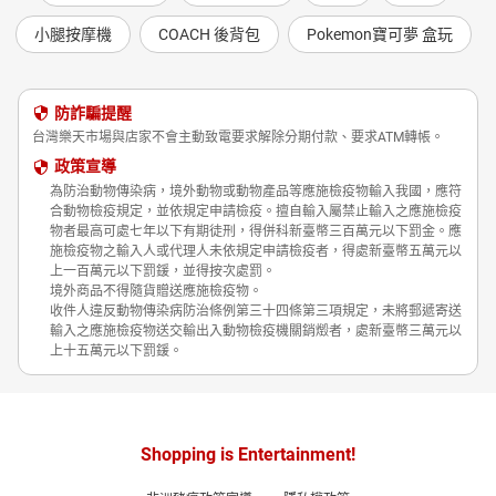
小腿按摩機
COACH 後背包
Pokemon寶可夢 盒玩
防詐騙提醒
台灣樂天市場與店家不會主動致電要求解除分期付款、要求ATM轉帳。
政策宣導
為防治動物傳染病，境外動物或動物產品等應施檢疫物輸入我國，應符
合動物檢疫規定，並依規定申請檢疫。擅自輸入屬禁止輸入之應施檢疫
物者最高可處七年以下有期徒刑，得併科新臺幣三百萬元以下罰金。應
施檢疫物之輸入人或代理人未依規定申請檢疫者，得處新臺幣五萬元以
上一百萬元以下罰鍰，並得按次處罰。
境外商品不得隨貨贈送應施檢疫物。
收件人違反動物傳染病防治條例第三十四條第三項規定，未將郵遞寄送
輸入之應施檢疫物送交輸出入動物檢疫機關銷燬者，處新臺幣三萬元以
上十五萬元以下罰鍰。
Shopping is Entertainment!