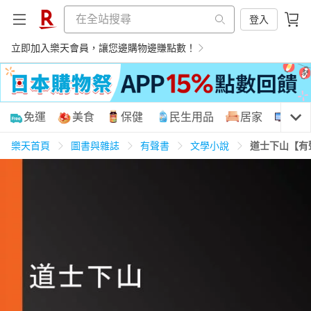
登入
立即加入樂天會員，讓您邊購物邊賺點數！
購物網分類
免運
美食
保健
民生用品
居家
3C
樂天首頁
圖書與雜誌
有聲書
文學小說
道士下山【有
天天免運
美食蛋糕
養生保健
民生用品
居家生活
3C家電
運動休閒
親子玩具
女裝
男裝
化妝保養
情趣用品