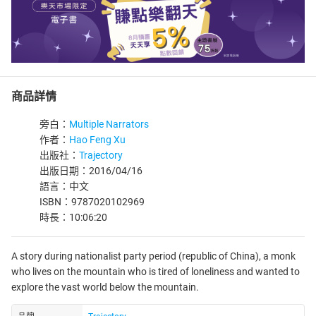
商品詳情
旁白：
Multiple Narrators
作者：
Hao Feng Xu
出版社：
Trajectory
出版日期：2016/04/16
語言：中文
ISBN：9787020102969
時長：10:06:20
A story during nationalist party period (republic of China), a monk
who lives on the mountain who is tired of loneliness and wanted to
explore the vast world below the mountain.