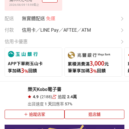
2026/08/09 15:59
截止
配送
無實體配送
免運
付款
信用卡／LINE Pay／AFTEE／ATM
信用卡優惠
樂天Kobo電子書
4.9
(2188)
追蹤
2.4萬
出貨速度
1 天
回應率
57%
追蹤店家
逛店舖