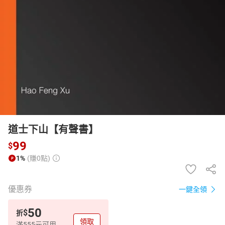
日本購物
電子/紙本書
HOT
道士下山【有聲書】
99
$
1%
(賺0點)
優惠券
一鍵全領
50
$
折
領取
滿555元可用