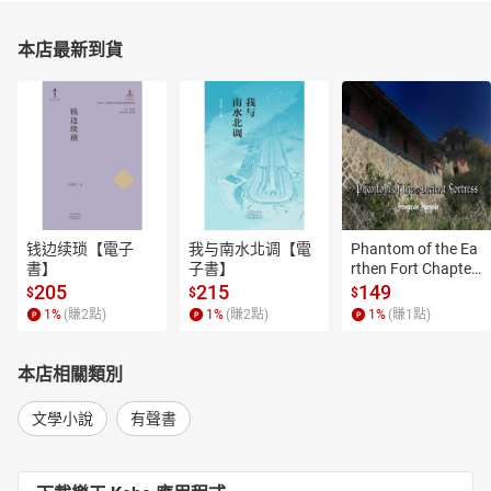
本店最新到貨
钱边续琐【電子
我与南水北调【電
Phantom of the Ea
書】
子書】
rthen Fort Chapter
 4【有聲書】
205
215
149
$
$
$
1
%
(賺
2
點)
1
%
(賺
2
點)
1
%
(賺
1
點)
本店相關類別
文學小說
有聲書