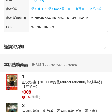
品牌
Trajectory
商品分類
樂天首頁
樂天Kobo電子書
有聲書
文學小說
商品貨號(SKU)
21c0fc4b-dd42-3b0f-8578-b00493604d3b
ISBN
9787020102969
退換貨須知
本店熱銷商品
排名期間：2026/7/30 - 2026/8/5
1
正念殺機【NETFLIX影集Murder Mindfully蓄弒待發】
【電子書】
308
$
1
%
(賺
3
點)
2
時間的起源：史蒂芬．霍金的最終理論【電子書】