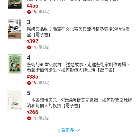
455
$
1
%
(賺
4
點)
3
階級與品味：隱藏在文化審美與流行趨勢背後的地位渴
望【電子書】
392
$
1
%
(賺
3
點)
4
藝術的40堂公開課：透過故事，走進藝術家創作現場，
看藝術如何誕生、如何形塑人類生活【電子書】
385
$
1
%
(賺
3
點)
5
一本書讀懂美元：9堂課解析美元邏輯，如何影響全球經
濟和每個人的投資【電子書】
266
$
1
%
(賺
2
點)
查看更多