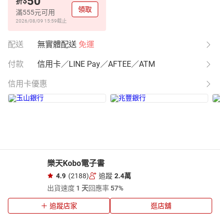
50
$
折
領取
滿555元可用
2026/08/09 15:59
截止
配送
無實體配送
免運
付款
信用卡／LINE Pay／AFTEE／ATM
信用卡優惠
樂天Kobo電子書
4.9
(2188)
追蹤
2.4萬
出貨速度
1 天
回應率
57%
追蹤店家
逛店舖