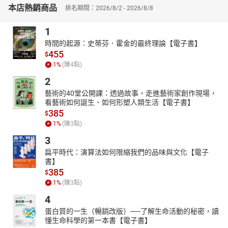
從史前時代的原住民傳說到中華民國政府遷臺，從殖民經濟到轉型
本店熱銷商品
排名期間：2026/8/2 - 2026/8/8
正義，作者以生動有趣的筆法、多元思考的觀點，將曾經發生的歷
史事件以及背後的來龍去脈，以深入淺出的方式娓娓道來，讓你彷
1
彿置身歷史傳送門，一口氣快速通關！
時間的起源：史蒂芬．霍金的最終理論【電子書】
剪輯工程：王奕久
455
$
1
%
(賺
4
點)
2
藝術的40堂公開課：透過故事，走進藝術家創作現場，
看藝術如何誕生、如何形塑人類生活【電子書】
385
$
1
%
(賺
3
點)
3
扁平時代：演算法如何限縮我們的品味與文化【電子
書】
385
$
1
%
(賺
3
點)
4
蛋白質的一生（暢銷改版）──了解生命活動的秘密，讀
懂生命科學的第一本書【電子書】