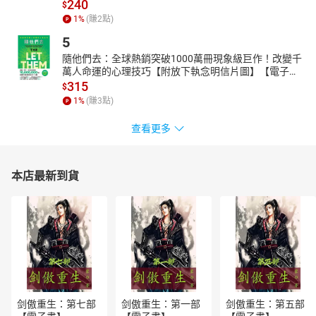
240
$
1
%
(賺
2
點)
5
隨他們去：全球熱銷突破1000萬冊現象級巨作！改變千
萬人命運的心理技巧【附放下執念明信片圖】【電子
書】
315
$
1
%
(賺
3
點)
查看更多
本店最新到貨
剑傲重生：第七部
剑傲重生：第一部
剑傲重生：第五部