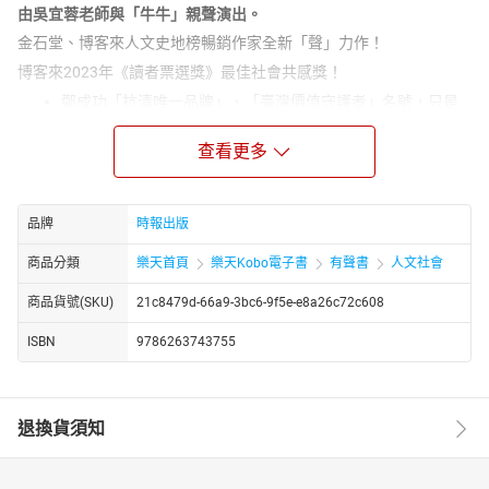
由吳宜蓉老師與「牛牛」親聲演出。
金石堂、博客來人文史地榜暢銷作家全新「聲」力作！
博客來2023年《讀者票選獎》最佳社會共感獎！
鄭成功「抗清唯一品牌」、「臺灣價值守護者」名號，只是
人設？
「臺灣現代化之父」劉銘傳以撫番之名，行屠殺之實？
查看更多
英國駐臺外交官投資眼光獨到，打造了輝煌的「茶金歲
月」？
後藤新平積極改善公共衛生，讓臺灣人的平均壽命提升六.四
品牌
時報出版
歲？
商品分類
樂天首頁
樂天Kobo電子書
有聲書
人文社會
蔣渭水醫師創立「臺灣文化協會」，講演會盛況媲美巨星演
唱會？
商品貨號(SKU)
21c8479d-66a9-3bc6-9f5e-e8a26c72c608
戰後臺灣每年獲得四十億美援大禮包，能不叫一聲「美國爸
爸」嗎？
ISBN
9786263743755
長年站在教學現場的吳宜蓉老師認為，歷史是一門關於「人與時
間」的學科，不同人物在不同時空下所做的決定與行動，是影響歷
史的關鍵要素。臺灣有兩千三百萬人、四十七種語言，四百多年
退換貨須知
來，被困在複雜的族群關係裡，陷在糾結的國際角力之中，這些歷
史縱深不是教科書可以一語道盡。