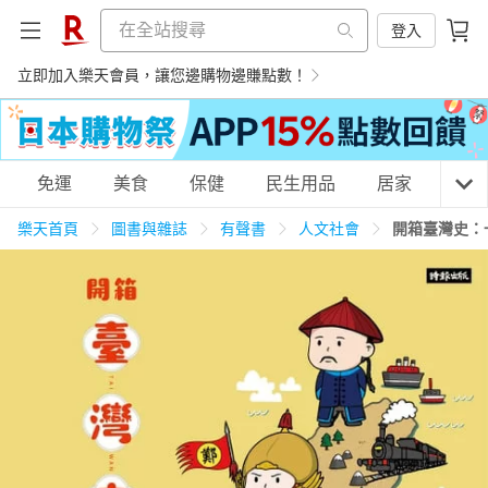
登入
立即加入樂天會員，讓您邊購物邊賺點數！
購物網分類
免運
美食
保健
民生用品
居家
3C
樂天首頁
圖書與雜誌
有聲書
人文社會
開箱臺灣史：
天天免運
美食蛋糕
養生保健
民生用品
居家生活
3C家電
運動休閒
親子玩具
女裝
男裝
化妝保養
情趣用品