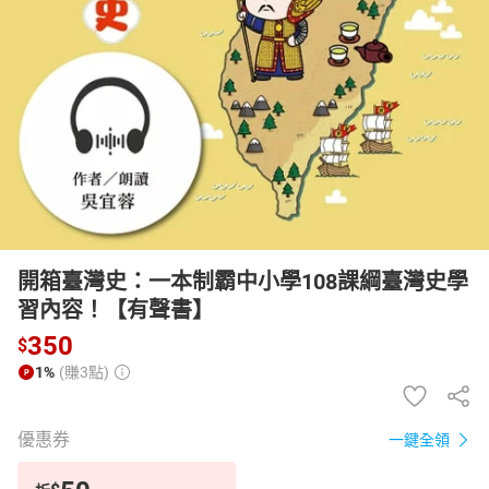
日本購物
電子/紙本書
HOT
開箱臺灣史：一本制霸中小學108課綱臺灣史學
習內容！【有聲書】
350
$
1%
(賺3點)
優惠券
一鍵全領