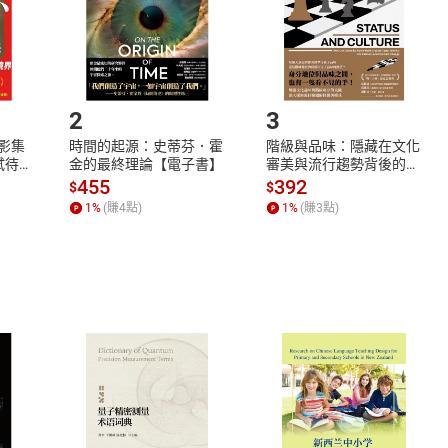
市場須以整筆訂單為單位進行取消/退貨，恕無法以單支商品取消
如何開始使用？
.選擇閱讀載具
Step2.
2
3
X影集
時間的起源：史蒂芬．霍
階級與品味：隱藏在文化
蓄弒待
金的最終理論【電子書】
審美與流行趨勢背後的地
位渴望【電子書】
455
392
$
$
1
%
(賺
4
點)
1
%
(賺
3
點)
式
退換貨規範