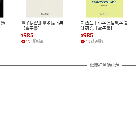
、LINE PAY、AFTEE
本店是否提供消費者保護法七日猶
之權利，遽消費者保護法及通訊交
精通
量子精密测量术语词典
新西兰中小学汉语教学设
除權合理例外情事適用準則，依商
【電子書】
计研究【電子書】
質各有不同規定。詳細退換貨說明
985
985
$
$
照各商品說明。
1
%
(賺
9
點)
1
%
(賺
9
點)
詳細說明
繼續逛其他店舖