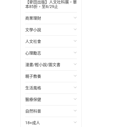
【麥田出版】人文社科展，單
本85折，至8/29止
商業理財
文學小說
投資理財
人文社會
經濟/趨勢
歐美文學
心理勵志
財務/金融
日本文學
國際關係
漫畫/輕小說/圖文書
管理/領導
韓國文學
政治
心靈成長/情緒
親子教養
職場工作術
華文文學
社會科學
人際關係
輕小說
生活風格
成功法
經典文學
台灣/中國歷史
兩性關係
奇幻/科幻
教育現場
醫療保健
行銷/廣告
成長/家庭生活小說
日/韓歷史
心理學
愛情故事
兒童文學/故事
飲食/食譜
自然科普
傳記
懸疑/推理小說
其他歷史/史學
職場/社會寫實
兒童科普/學習
健身/美顏
健康/養生
18+成人
商務/商學
科幻/奇幻小說
法律
懸疑/推理
育兒百科
運動/遊戲
常見疾病
生物科學