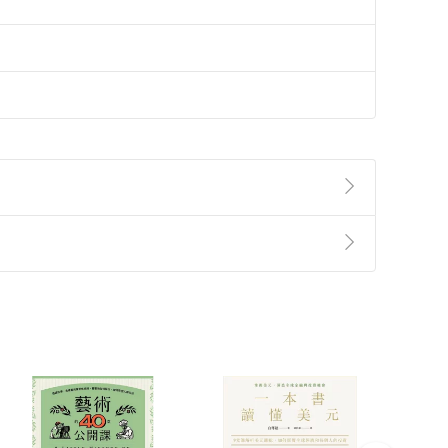
準則
第
2
條第
5
款之規定，「非以有形媒介提供之數位
，不適用消保法第
19
條第
1
項七日內無條件退貨之規
非以有形媒介提供之數位內容，消費者同意若訂購後
付款
方式
完成
訂單
中點選「瀏覽訂單明細」
>
「申請取消訂單
/
退
Payment
Complete