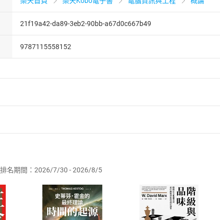
樂天首頁
樂天Kobo電子書
電腦資訊與工程
概論
21f19a42-da89-3eb2-90bb-a67d0c667b49
9787115558152
者保護法
第
19
條第
1
項後段
暨
通訊交易解除權合理例外情事適用
供即為完成之線上服務，經消費者事先同意始提供。」 之商品
排名期間：2026/7/30 - 2026/8/5
訂購本店鋪之商品即代表知悉本店鋪所銷售之商品為電子書，屬
取電子書，不得請求退貨退款。
品
放入
購物車
登入
帳號
欲取消訂單或辦理退貨時，請登入樂天市場，並於「我的訂單」
Shopping cart
Login
將依您的申請進行審核，待審核通過後將為您辦理退款事宜。