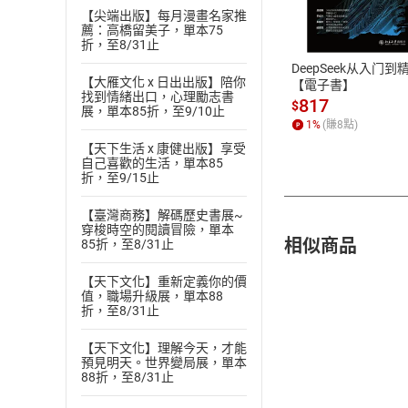
【尖端出版】每月漫畫名家推
薦：高橋留美子，單本75
ATM轉帳、信用卡
折，至8/31止
DeepSeek从入门到
【大雁文化 x 日出出版】陪你
【電子書】
找到情緒出口，心理勵志書
817
$
展，單本85折，至9/10止
1
%
(賺
8
點)
【天下生活 x 康健出版】享受
自己喜歡的生活，單本85
折，至9/15止
【臺灣商務】解碼歷史書展~
穿梭時空的閱讀冒險，單本
相似商品
85折，至8/31止
【天下文化】重新定義你的價
值，職場升級展，單本88
折，至8/31止
【天下文化】理解今天，才能
預見明天。世界變局展，單本
88折，至8/31止