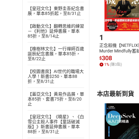
請注意，樂天
購書後，
【皇冠文化】東野圭吾紀念書
展，單本85折起，至8/31止
Step1
【啟動文化】翻轉思維的練習
－《利他》延伸書展，單本
1
85折，至8/14止
正念殺機【NETFLI
【橡樹林文化】一行禪師百歲
Murder Mindfully
誕辰紀念書展，單本85折，
發】【電子書】
308
$
至8/22止
1
%
(賺
3
點)
【校園書房】AI世代的職場大
人學！新書$250、單本88
折，至8/31止
本店最新到貨
【蓋亞文化】黃易作品展，單
本85折、套書75折，至8/20
止
【皇冠文化】《曉星》、《白
雪公主殺人事件【童話破滅
版】》新書延伸書展，單本
88折，至8/31止
付款方