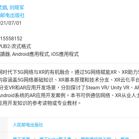
武娟
,
刘晓军
邮电出版社
1/07/01
15558152
UB2-流式格式
, Android應用程式, iOS應用程式
时代下5G网络与XR的有机融合，通过5G网络赋能XR、XR助力
容涵盖5G网络基础知识、XR基本原理和技术分支、XR云化平台、
支VR和AR应用开发场景，分别探讨了Steam VR/ Unity VR、
ndroid系统的AR应用开发案例。本书可供通信网络、XR从业
应用开发知识的参考读物或专业教材。
人民邮电出版社