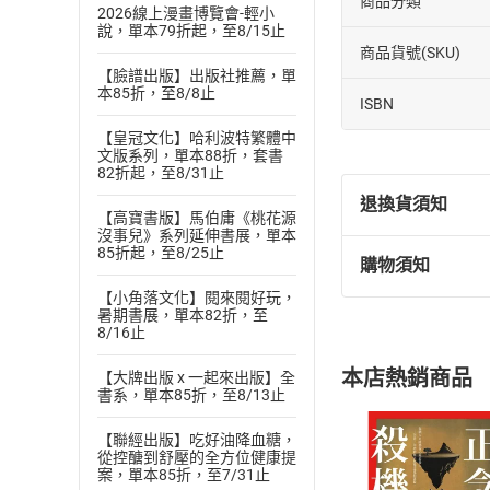
商品分類
2026線上漫畫博覽會-輕小
說，單本79折起，至8/15止
商品貨號(SKU)
【臉譜出版】出版社推薦，單
本85折，至8/8止
ISBN
【皇冠文化】哈利波特繁體中
文版系列，單本88折，套書
82折起，至8/31止
退換貨須知
【高寶書版】馬伯庸《桃花源
沒事兒》系列延伸書展，單本
85折起，至8/25止
購物須知
退換貨規定：
【小角落文化】閱來閱好玩，
(
一
)
依
消費
暑期書展，單本82折，至
內容或一經提
8/16止
購書須知
定。
本店熱銷商品
【大牌出版 x 一起來出版】全
(
二
)
消費者
書系，單本85折，至8/13止
且已下載
/
存
挑選
商
【聯經出版】吃好油降血糖，
退貨方式：您
Choose
從控醣到舒壓的全方位健康提
貨」，本店鋪
案，單本85折，至7/31止