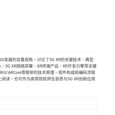
5G发展的双重视角，讨论了5G XR的关键技术、典型
5G XR网络部署、XR终端产品、XR开发引擎等关键
ARKit/ARCore等框架的技术原理、组件构成和编码流程
人士阅读，也可作为高等院校师生获悉与5G XR创新应用