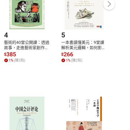
/退貨。
登入帳號，下載書籍後看書
4
5
6
藝術的40堂公開課：透過
一本書讀懂美元：9堂課
本物
故事，走進藝術家創作現
解析美元邏輯，如何影響
說，
場，看藝術如何誕生、如
全球經濟和每個人的投資
來】
385
266
28
$
$
$
何形塑人類生活【電子
【電子書】
1
%
(賺
3
點)
1
%
(賺
2
點)
1
%
書】
客服資訊