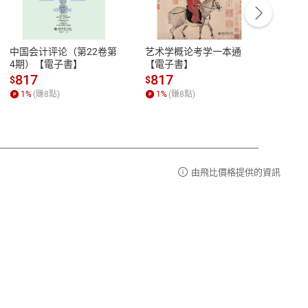
豫期
服務時間：週一到週五 10:00-12:00、
易解
13:00-17:00 (國定假日及例假日休息)
中国会计评论（第22卷第
艺术学概论考学一本通
Ori
品性
客服電話：0080-1857077
4期）【電子書】
【電子書】
图与
【電
請參
客服信箱：
聯絡店家
817
817
81
$
$
$
1
%
(賺
8
點)
1
%
(賺
8
點)
1
%
由飛比價格提供的資訊