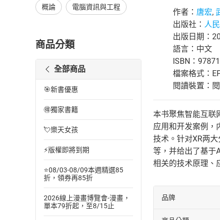
概論
電腦資訊與工程
作者：
唐宏
,
出版社：
人民
出版日期：202
商品分類
語言：中文
ISBN：97871
全部商品
檔案格式：EP
閱讀裝置：閱讀器
🎯新書優惠
🉐獨家書籍
本书聚焦智能互联网
应用和开发案例，内
💘樂天女孩
技术。针对XR两大分
⚡版權即將到期
等，并给出了基于A
相关的技术原理、
⭐08/03-08/09本週精選85
折，領券再85折
品牌
2026線上漫畫博覽會-漫畫，
單本79折起，至8/15止