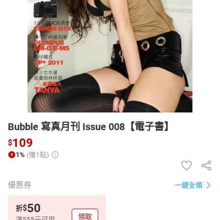
日本購物
電子/紙本書
HOT
Bubble 寫真月刊 Issue 008【電子書】
109
$
1%
(賺1點)
優惠券
一鍵全領
50
$
折
領取
滿555元可用