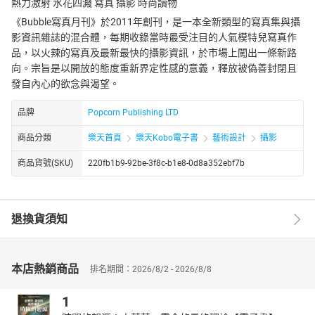
熱力激射 水花四濺 寫真 攝影 時尚讀物
《Bubble寫真月刊》於2011年創刊，是一本全新類型的寫真集與攝
影資訊雜誌的混合體，每期收錄當時最受注目的人氣模特兒寫真作
品，以火辣的寫真及最新最快的攝影資訊，於市場上闖出一條新路
向。宗旨是以開放的態度重新界定性感的意義，釋放被偽善封閉且
發自內心的欲念與渴望。
品牌
Popcorn Publishing LTD
商品分類
樂天首頁
樂天Kobo電子書
藝術設計
攝影
商品貨號(SKU)
220fb1b9-92be-3f8c-b1e8-0d8a352ebf7b
退換貨須知
本店熱銷商品
排名期間：2026/8/2 - 2026/8/8
1