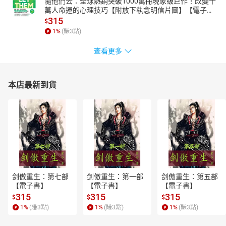
隨他們去：全球熱銷突破1000萬冊現象級巨作！改變千
萬人命運的心理技巧【附放下執念明信片圖】【電子
書】
315
$
1
%
(賺
3
點)
查看更多
本店最新到貨
剑傲重生：第七部
剑傲重生：第一部
剑傲重生：第五部
【電子書】
【電子書】
【電子書】
315
315
315
$
$
$
1
%
(賺
3
點)
1
%
(賺
3
點)
1
%
(賺
3
點)