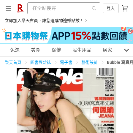
登入
立即加入樂天會員，讓您邊購物邊賺點數！
購物網分類
免運
美食
保健
民生用品
居家
3C
樂天首頁
圖書與雜誌
電子書
藝術設計
Bubble 寫真
天天免運
美食蛋糕
養生保健
民生用品
居家生活
3C家電
運動休閒
親子玩具
女裝
男裝
化妝保養
情趣用品