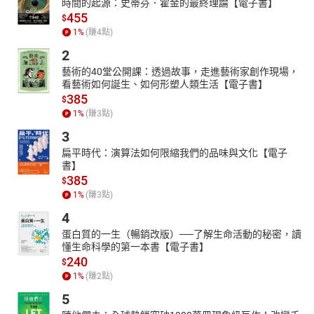
時間的起源：史蒂芬．霍金的最終理論【電子書】
455
$
1
%
(賺
4
點)
2
藝術的40堂公開課：透過故事，走進藝術家創作現場，
看藝術如何誕生、如何形塑人類生活【電子書】
385
$
1
%
(賺
3
點)
3
扁平時代：演算法如何限縮我們的品味與文化【電子
書】
385
$
1
%
(賺
3
點)
4
蛋白質的一生（暢銷改版）──了解生命活動的秘密，讀
懂生命科學的第一本書【電子書】
240
$
1
%
(賺
2
點)
5