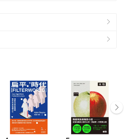
準則
第
2
條第
5
款之規定，「非以有形媒介提供之數位
，不適用消保法第
19
條第
1
項七日內無條件退貨之規
非以有形媒介提供之數位內容，消費者同意若訂購後
付款
方式
完成
訂單
中點選「瀏覽訂單明細」
>
「申請取消訂單
/
退
Payment
Complete
/退貨。
登入帳號，下載書籍後看書