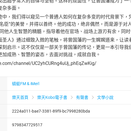
现出超乎常人的自律与坚韧。这样的双面性，让曾国藩成为了一
复杂多面。
迹中，我们得以窥见一个普通人如何在复杂多变的时代背景下，
一名臣”的美誉，并得以善终。他的成功，绝非偶然，而是源于对
如同他人生智慧的精髓，指导着他在官场、战场上游刃有余，同
面圣人》通过细致入微的笔触，将曾国藩的一生娓娓道来，让读
深刻启示。这不仅仅是一部关于曾国藩的传记，更是一本引导我
更加成熟、智慧的姿态，去面对挑战，成就自我。
be.com/channel/UC2yhCURng4uUj_phEqZwKig/
蜻蜓FM & iMerl
樂天首頁
樂天Kobo電子書
有聲書
文學小說
2224a011-bae7-3381-89f9-bc7998280bda
9798347729517