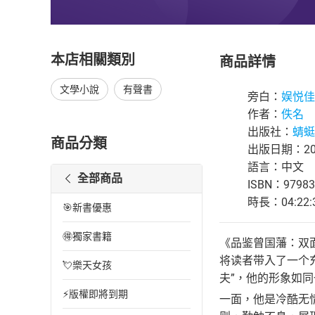
本店相關類別
商品詳情
文學小說
有聲書
旁白：
娱悦佳
作者：
佚名
出版社：
蜻蜓F
商品分類
出版日期：202
語言：中文
全部商品
ISBN：97983
時長：04:22:
🎯新書優惠
🉐獨家書籍
《品鉴曾国藩：双
将读者带入了一个
💘樂天女孩
夫”，他的形象如
⚡版權即將到期
一面，他是冷酷无