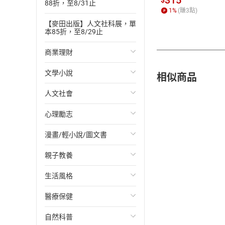
315
$
88折，至8/31止
1
%
(賺
3
點)
【麥田出版】人文社科展，單
本85折，至8/29止
商業理財
文學小說
投資理財
相似商品
人文社會
經濟/趨勢
歐美文學
心理勵志
財務/金融
日本文學
國際關係
漫畫/輕小說/圖文書
管理/領導
韓國文學
政治
心靈成長/情緒
親子教養
職場工作術
華文文學
社會科學
人際關係
輕小說
生活風格
成功法
經典文學
台灣/中國歷史
兩性關係
奇幻/科幻
教育現場
醫療保健
行銷/廣告
成長/家庭生活小說
日/韓歷史
心理學
愛情故事
兒童文學/故事
飲食/食譜
自然科普
傳記
懸疑/推理小說
其他歷史/史學
職場/社會寫實
兒童科普/學習
健身/美顏
健康/養生