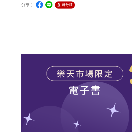
分享：
賺分紅