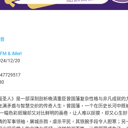
音
M & iMerl
4/12/20
47729517
30
面圣人》是一部深刻剖析晚清重臣曾国藩复杂性格与非凡成就的力
充满矛盾与智慧交织的传奇人生。曾国藩，一个在历史长河中既被
同一幅色彩斑斓却又对比鲜明的画卷，让人难以捉摸，却又心生好
情的军事领袖，屠城杀戮，虐杀平民，其铁腕手段令人胆寒；另