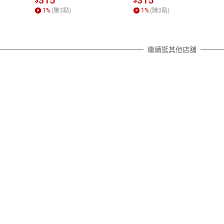
315
315
$
$
照各商品說明。
1
%
(賺
3
點)
1
%
(賺
3
點)
詳細說明
繼續逛其他店舖