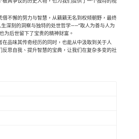
个极具争议的历史人物，也为我们提供了一个独特的视
凭借不懈的努力与智慧，从籍籍无名到权倾朝野，最终
人生深刻的洞察与独特的处世哲学——“取人为善与人为
时也为后世留下了宝贵的精神财富。
者在品味其传奇经历的同时，也能从中汲取到关于人
们反思自我、提升智慧的宝典，让我们在复杂多变的社