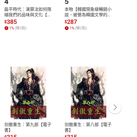
4
5
6
扁平時代：演算法如何限
本物【韓國現象級暢銷小
蛋白
縮我們的品味與文化【電
說，被譽為韓國文學的未
版）─
子書】
來】【電子書】
秘密
385
287
24
$
$
$
一本
1
%
(賺
3
點)
1
%
(賺
2
點)
1
%
客服資訊
豫期
服務時間：週一到週五 10:00-12:00、
易解
13:00-17:00 (國定假日及例假日休息)
剑傲重生：第九部【電子
剑傲重生：第八部【電子
潜水史
品性
客服電話：0080-1857077
書】
書】
andari
al) Sc
請參
客服信箱：
聯絡店家