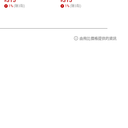
315
315
13
$
$
$
r【電
1
%
(賺
3
點)
1
%
(賺
3
點)
1
%
由飛比價格提供的資訊