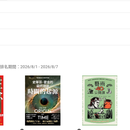
者保護法
第
19
條第
1
項後段
暨
通訊交易解除權合理例外情事適用
供即為完成之線上服務，經消費者事先同意始提供。」 之商品
排名期間：2026/8/1 - 2026/8/7
訂購本店鋪之商品即代表知悉本店鋪所銷售之商品為電子書，屬
取電子書，不得請求退貨退款。
品
放入
購物車
登入
帳號
欲取消訂單或辦理退貨時，請登入樂天市場，並於「我的訂單」
Shopping cart
Login
將依您的申請進行審核，待審核通過後將為您辦理退款事宜。
市場須以整筆訂單為單位進行取消/退貨，恕無法以單支商品取消
如何開始使用？
.選擇閱讀載具
Step2.