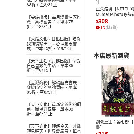
1
版】》新書延伸書展，單本
88折，至8/31止
正念殺機【NETFLI
Murder Mindfully
【尖端出版】每月漫畫名家推
發】【電子書】
308
$
薦：高橋留美子，單本75
折，至8/31止
1
%
(賺
3
點)
【大雁文化 x 日出出版】陪你
找到情緒出口，心理勵志書
展，單本85折，至9/10止
本店最新到貨
【天下生活 x 康健出版】享受
自己喜歡的生活，單本85
折，至9/15止
【臺灣商務】解碼歷史書展~
穿梭時空的閱讀冒險，單本
85折，至8/31止
付款方
【天下文化】重新定義你的價
值，職場升級展，單本88
ATM轉帳、信用卡
折，至8/31止
剑傲重生：第七部【
【天下文化】理解今天，才能
書】
預見明天。世界變局展，單本