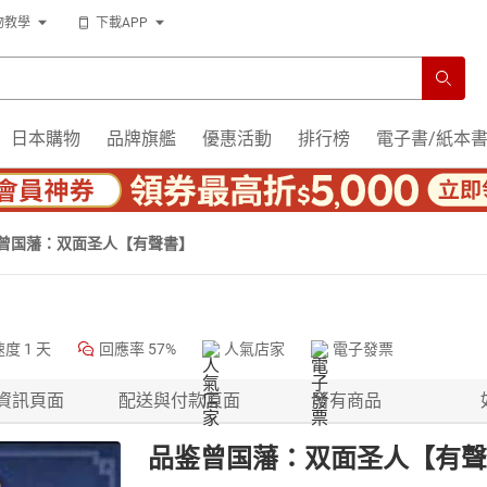
物教學
下載APP
日本購物
品牌旗艦
優惠活動
排行榜
電子書/紙本
曾国藩：双面圣人【有聲書】
速度
1 天
回應率
57%
人氣店家
電子發票
資訊頁面
配送與付款頁面
所有商品
品鉴曾国藩：双面圣人【有聲