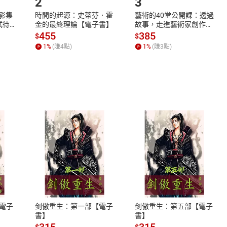
2
3
X影集
時間的起源：史蒂芬．霍
藝術的40堂公開課：透過
蓄弒待
金的最終理論【電子書】
故事，走進藝術家創作現
場，看藝術如何誕生、如
455
385
$
$
何形塑人類生活【電子
1
%
(賺
4
點)
1
%
(賺
3
點)
書】
式
退換貨規範
、LINE PAY、AFTEE
本店是否提供消費者保護法七日猶
之權利，遽消費者保護法及通訊交
電子
剑傲重生：第一部【電子
剑傲重生：第五部【電子
除權合理例外情事適用準則，依商
書】
書】
質各有不同規定。詳細退換貨說明