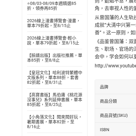
则，勤勉不息，展
⭐08/03-08/09本週精選85
角，去审视人性的
折，領券再85折
从曾国藩的人生轨
2026線上漫畫博覽會-漫畫，
成就“大清中兴第
單本79折起，至8/15止
善”。这一原则，
2026線上漫畫博覽會-輕小
《品鉴曾国藩：双
說，單本79折起，至8/15止
生、职场、官场的
【臉譜出版】出版社推薦，單
会中，学会如何以
本85折，至8/8止
http://www.youtu
【皇冠文化】哈利波特繁體中
文版系列，單本88折，套書
82折起，至8/31止
品牌
【高寶書版】馬伯庸《桃花源
沒事兒》系列延伸書展，單本
商品分類
85折起，至8/25止
商品貨號(SKU)
【小角落文化】閱來閱好玩，
暑期書展，單本82折，至
8/16止
ISBN