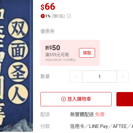
66
$
1%
(賺0點)
優惠券
50
$
折
領取
滿555元可用
2026/08/09 15:59
截止
數量
放入購物車
配送
無實體配送
免運
付款
信用卡／LINE Pay／AFTEE／