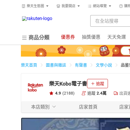
樂天生態圈
我要開店
網站導覽
購
優惠券
抽獎優惠
天天免運
商品分類
品鉴
樂天首頁
圖書與雜誌
有聲書
文學小說
樂天Kobo電子書
追蹤
4.9
(2188)
追蹤
2.4萬
出貨
本店類別
店家首頁
店家