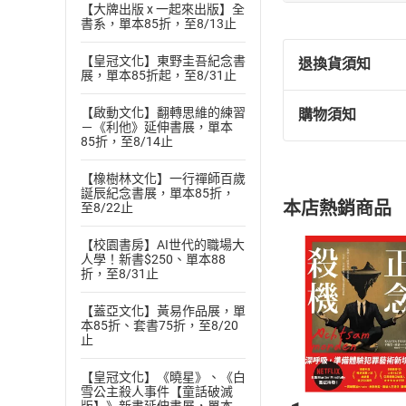
【大牌出版 x 一起來出版】全
書系，單本85折，至8/13止
【皇冠文化】東野圭吾紀念書
退換貨須知
展，單本85折起，至8/31止
【啟動文化】翻轉思維的練習
購物須知
退換貨規定：
－《利他》延伸書展，單本
85折，至8/14止
(
一
)
依
消費
內容或一經提
【橡樹林文化】一行禪師百歲
購書須知
定。
誕辰紀念書展，單本85折，
本店熱銷商品
至8/22止
(
二
)
消費者
且已下載
/
存
挑選
商
【校園書房】AI世代的職場大
人學！新書$250、單本88
退貨方式：您
Choose
折，至8/31止
貨」，本店鋪
請注意，樂天
【蓋亞文化】黃易作品展，單
購書後，
本85折、套書75折，至8/20
止
Step1
【皇冠文化】《曉星》、《白
雪公主殺人事件【童話破滅