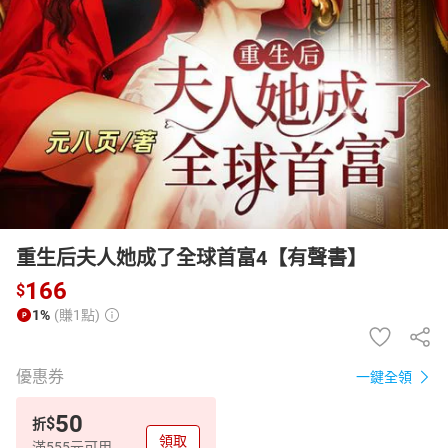
日本購物
電子/紙本書
HOT
重生后夫人她成了全球首富4【有聲書】
166
$
1%
(賺1點)
優惠券
一鍵全領
50
$
折
領取
滿555元可用