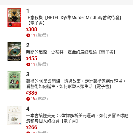
https://youtube.com/@tianxiagushi?si=ZstiltPoiwO0g4fT
1
http://www.youtube.com/channel/UC2yhCURng4uUjphEqZwKig/
正念殺機【NETFLIX影集Murder Mindfully蓄弒待發】
【電子書】
308
$
1
%
(賺
3
點)
2
時間的起源：史蒂芬．霍金的最終理論【電子書】
455
$
1
%
(賺
4
點)
3
藝術的40堂公開課：透過故事，走進藝術家創作現場，
看藝術如何誕生、如何形塑人類生活【電子書】
385
$
1
%
(賺
3
點)
4
一本書讀懂美元：9堂課解析美元邏輯，如何影響全球經
濟和每個人的投資【電子書】
266
$