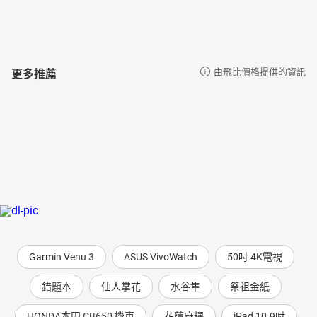
更多推薦
由飛比價格提供的資訊
Garmin Venu 3
ASUS VivoWatch
50吋 4K電視
錯題本
仙人掌花
水谷隼
祭祖金紙
HONDA本田 CB650 機車
花蓮麻糬
iPad 10.9吋