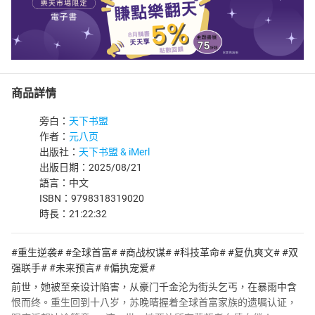
商品詳情
旁白：
天下书盟
作者：
元八页
出版社：
天下书盟 & iMerl
出版日期：2025/08/21
語言：中文
ISBN：9798318319020
時長：21:22:32
#重生逆袭# #全球首富# #商战权谋# #科技革命# #复仇爽文# #双
强联手# #未来预言# #偏执宠爱#
前世，她被至亲设计陷害，从豪门千金沦为街头乞丐，在暴雨中含
恨而终。重生回到十八岁，苏晚晴握着全球首富家族的遗嘱认证，