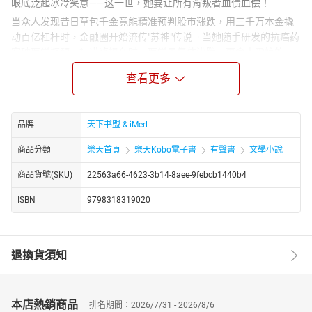
眼底泛起冰冷笑意——这一世，她要让所有背叛者血债血偿！
当众人发现昔日草包千金竟能精准预判股市涨跌，用三千万本金撬
动百亿杠杆时，金融圈开始流传"苏神"传说。当她随手研发的抗癌药
突破医学瓶颈，被诺奖提名时，医学界集体沸腾。更令人震惊的
是，这个被嘲"乡巴佬"的少女，竟在三个月内将濒临破产的苏氏集团
查看更多
打造成跨国科技巨头，旗下量子计算机、脑机接口技术领先全球三
十年！
“苏总，法航集团愿出千亿求购AI芯片专利！”
品牌
天下书盟 & iMerl
"告诉他们，核心技术永不出售。"少女转动着无名指上的黑钻戒指，
商品分類
樂天首頁
樂天Kobo電子書
有聲書
文學小說
在众人惊骇的目光中，将价值连城的专利图纸投入碎纸机。
暗处，全球首富傅九爷轻抚她颈间红绳，眼底翻涌着偏执占有
商品貨號(SKU)
22563a66-4623-3b14-8aee-9febcb1440b4
欲："小狐狸，玩够了就该回家了。"他等了她两世，这次，绝不会再
放手。
ISBN
9798318319020
从金融战场到科技巅峰，苏晚晴用重生优势布局惊天棋局。当竞争
对手发现她每步棋都精准踩中时代风口时，殊不知这个少女脑中装
着未来三十年的商业蓝图。当曾经欺辱她的继母跪在傅氏大厦前求
退換貨須知
饶，当伪善妹妹在直播间痛哭流涕，她只是轻笑："游戏才刚开始。"
这场复仇盛宴里，有人看见权谋，有人看见科技，而傅九爷只看见
——他的女孩在万丈光芒中，终于活成了自己想要的模样。
本店熱銷商品
排名期間：2026/7/31 - 2026/8/6