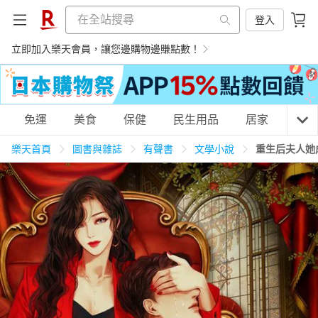
登入
立即加入樂天會員，讓您邊購物邊賺點數！
購物網分類
免運
美食
保健
民生用品
居家
3C
樂天首頁
圖書與雜誌
有聲書
文學小說
重生后夫人她
天天免運
美食蛋糕
養生保健
民生用品
居家生活
3C家電
運動休閒
親子玩具
女裝
男裝
化妝保養
情趣用品