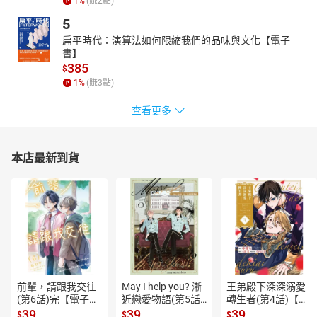
1
%
(賺
2
點)
5
扁平時代：演算法如何限縮我們的品味與文化【電子
書】
385
$
1
%
(賺
3
點)
查看更多
本店最新到貨
前輩，請跟我交往
May I help you? 漸
王弟殿下深深溺愛
(第6話)完【電子
近戀愛物語(第5話)
轉生者(第4話)【電
書】
【電子書】
子書】
39
39
39
$
$
$