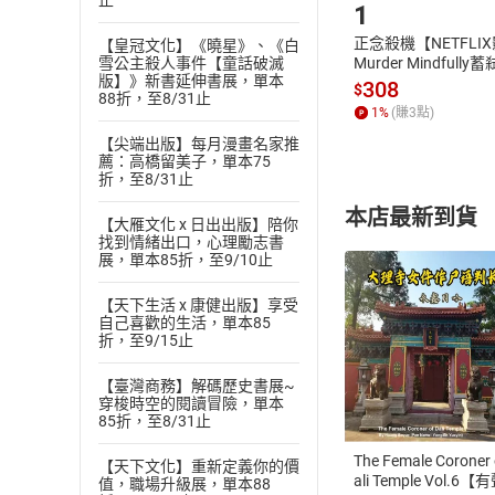
止
1
正念殺機【NETFLI
【皇冠文化】《曉星》、《白
雪公主殺人事件【童話破滅
Murder Mindfully
版】》新書延伸書展，單本
發】【電子書】
308
$
88折，至8/31止
1
%
(賺
3
點)
【尖端出版】每月漫畫名家推
薦：高橋留美子，單本75
折，至8/31止
本店最新到貨
【大雁文化 x 日出出版】陪你
找到情緒出口，心理勵志書
展，單本85折，至9/10止
【天下生活 x 康健出版】享受
自己喜歡的生活，單本85
折，至9/15止
付款方
【臺灣商務】解碼歷史書展~
穿梭時空的閱讀冒險，單本
ATM轉帳、信用卡
85折，至8/31止
The Female Coroner 
【天下文化】重新定義你的價
ali Temple Vol.6【
值，職場升級展，單本88