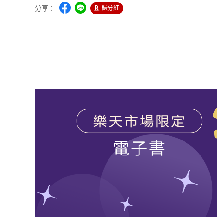
分享：
賺分紅