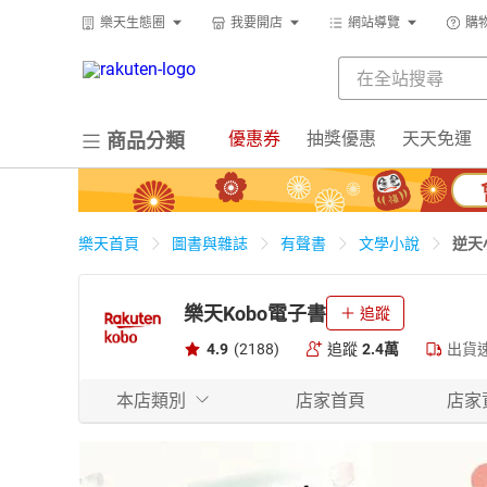
樂天生態圈
我要開店
網站導覽
購
優惠券
抽獎優惠
天天免運
商品分類
逆天
樂天首頁
圖書與雜誌
有聲書
文學小說
樂天Kobo電子書
追蹤
4.9
(2188)
追蹤
2.4萬
出貨
本店類別
店家首頁
店家