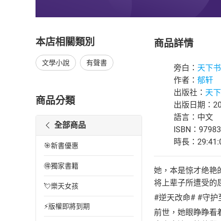
本店相關類別
商品詳情
文學小說
有聲書
旁白：
天下书
作者：
郁轩
出版社：
天下书
商品分類
出版日期：202
語言：中文
全部商品
ISBN：97983
時長：29:41:
🎯新書優惠
🉐獨家書籍
她，本是惊才绝艳
将上辈子所遭受的
💘樂天女孩
#逆天改命# #守护
⚡版權即將到期
前世，她眼睁睁看