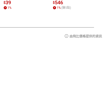
請參
客服信箱：
聯絡店家
39
546
33
$
$
$
1
%
1
%
(賺
5
點)
1
%
由飛比價格提供的資訊