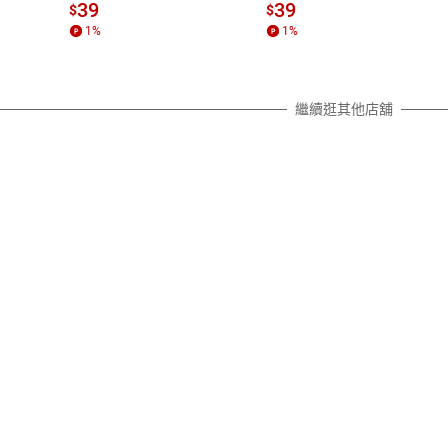
質各有不同規定。詳細退換貨說明
39
39
$
$
照各商品說明。
1
%
1
%
詳細說明
繼續逛其他店舖