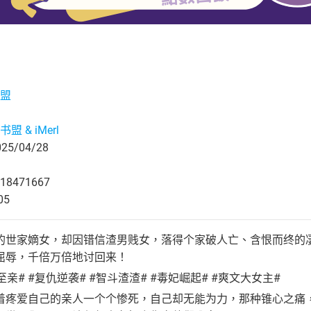
盟
盟 & iMerl
5/04/28
18471667
05
的世家嫡女，却因错信渣男贱女，落得个家破人亡、含恨而终的
屈辱，千倍万倍地讨回来！
至亲# #复仇逆袭# #智斗渣渣# #毒妃崛起# #爽文大女主#
着疼爱自己的亲人一个个惨死，自己却无能为力，那种锥心之痛