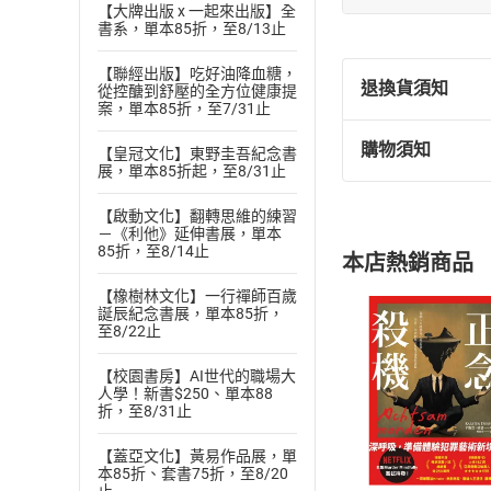
【大牌出版 x 一起來出版】全
書系，單本85折，至8/13止
【聯經出版】吃好油降血糖，
退換貨須知
從控醣到舒壓的全方位健康提
案，單本85折，至7/31止
購物須知
【皇冠文化】東野圭吾紀念書
退換貨規定：
展，單本85折起，至8/31止
(
一
)
依
消費
內容或一經提
【啟動文化】翻轉思維的練習
－《利他》延伸書展，單本
購書須知
定。
85折，至8/14止
本店熱銷商品
(
二
)
消費者
且已下載
/
存
【橡樹林文化】一行禪師百歲
挑選
商
誕辰紀念書展，單本85折，
退貨方式：您
至8/22止
Choose
貨」，本店鋪
【校園書房】AI世代的職場大
請注意，樂天
人學！新書$250、單本88
購書後，
折，至8/31止
【蓋亞文化】黃易作品展，單
Step1
本85折、套書75折，至8/20