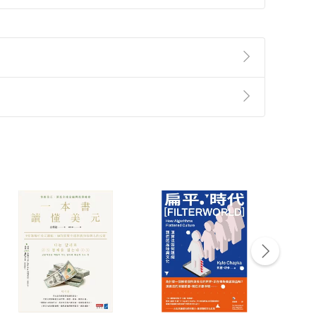
準則
第
2
條第
5
款之規定，「非以有形媒介提供之數位
，不適用消保法第
19
條第
1
項七日內無條件退貨之規
非以有形媒介提供之數位內容，消費者同意若訂購後
付款
方式
完成
訂單
中點選「瀏覽訂單明細」
>
「申請取消訂單
/
退
Payment
Complete
/退貨。
登入帳號，下載書籍後看書