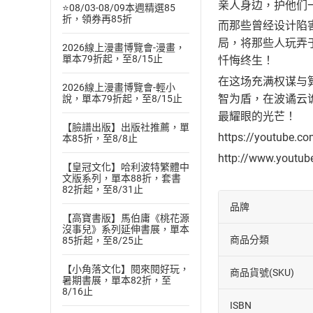
亲人身边，护他们
⭐08/03-08/09本週精選85
折，領券再85折
而那些曾经设计陷
局，将那些人玩弄
2026線上漫畫博覽會-漫畫，
單本79折起，至8/15止
忏悔终生！
在这场充满权谋与
2026線上漫畫博覽會-輕小
智为盾，在波谲云
說，單本79折起，至8/15止
最耀眼的光芒！
【臉譜出版】出版社推薦，單
https://youtube.c
本85折，至8/8止
http://www.youtu
【皇冠文化】哈利波特繁體中
文版系列，單本88折，套書
82折起，至8/31止
品牌
【高寶書版】馬伯庸《桃花源
沒事兒》系列延伸書展，單本
商品分類
85折起，至8/25止
【小角落文化】閱來閱好玩，
商品貨號(SKU)
暑期書展，單本82折，至
8/16止
ISBN