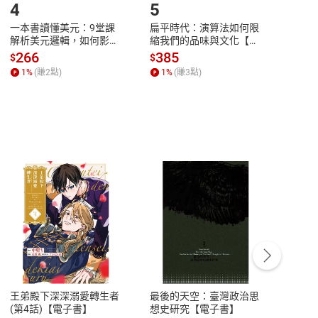
4
5
6
一本書讀懂美元：9堂課
扁平時代：演算法如何限
本物
解析美元邏輯，如何影響
縮我們的品味與文化【電
說，
全球經濟和每個人的投資
子書】
來】
266
385
28
$
$
$
【電子書】
1
%
(賺
2
點)
1
%
(賺
3
點)
1
%
客服資訊
豫期
服務時間：週一到週五 10:00-12:00、
易解
13:00-17:00 (國定假日及例假日休息)
王弟殿下深深溺愛轉生者
最後的天空：臺灣政治思
鬼島
品性
客服電話：0080-1857077
(第4話)【電子書】
想史研究【電子書】
小事