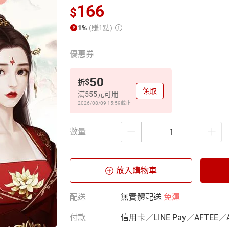
166
$
1%
(賺1點)
優惠券
50
$
折
領取
滿555元可用
2026/08/09 15:59
截止
數量
放入購物車
配送
無實體配送
免運
付款
信用卡／LINE Pay／AFTEE／