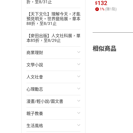
書】
132
折，至8/31止
$
1
%
(賺
1
點)
【天下文化】理解今天，才能
預見明天。世界變局展，單本
88折，至8/31止
【麥田出版】人文社科展，單
本85折，至8/29止
相似商品
商業理財
文學小說
投資理財
人文社會
經濟/趨勢
歐美文學
心理勵志
財務/金融
日本文學
國際關係
漫畫/輕小說/圖文書
管理/領導
韓國文學
政治
心靈成長/情緒
親子教養
職場工作術
華文文學
社會科學
人際關係
輕小說
生活風格
成功法
經典文學
台灣/中國歷史
兩性關係
奇幻/科幻
教育現場