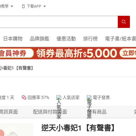
物教學
下載APP
日本購物
品牌旗艦
優惠活動
排行榜
電子書/紙本
小毒妃1【有聲書】
速度
1 天
回應率
57%
人氣店家
電子發票
資訊頁面
配送與付款頁面
所有商品
逆天小毒妃1【有聲書】