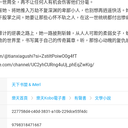
一世周全，再不让任何人有机会伤害他们分毫。
害她、将她推入万劫不复深渊的卑鄙小人，也别想再逍遥快活。
于股掌之间。她要让那些心怀不轨之人，在这一世统统都付出惨
算计的逆袭之路上，她一路披荆斩棘，从人人可欺的柔弱女子，蜕
诡的世界里，书写属于自己的传奇篇章。听，那惊心动魄的复仇
om/@tianxiagushi?si=ZstiltPoiwO0g4fT
be.com/channel/UC2yhCURng4uUj_phEqZwKig/
天下书盟 & iMerl
樂天首頁
樂天Kobo電子書
有聲書
文學小說
227758d4-c40d-3831-a10b-229dce55f4dc
9798318471667