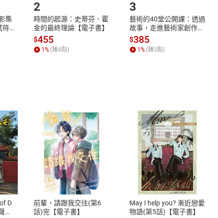
2
3
X影集
時間的起源：史蒂芬．霍
藝術的40堂公開課：透過
蓄弒待
金的最終理論【電子書】
故事，走進藝術家創作現
場，看藝術如何誕生、如
455
385
$
$
何形塑人類生活【電子
1
%
(賺
4
點)
1
%
(賺
3
點)
書】
式
退換貨規範
、LINE PAY、AFTEE
本店是否提供消費者保護法七日猶
之權利，遽消費者保護法及通訊交
of D
前輩，請跟我交往(第6
May I help you? 漸近戀愛
除權合理例外情事適用準則，依商
有聲
話)完【電子書】
物語(第5話)【電子書】