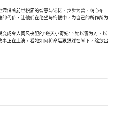
她凭借着前世积累的智慧与记忆，步步为营，精心布
痛的代价，让他们在绝望与悔恨中，为自己的所作所为
变成令人闻风丧胆的“逆天小毒妃”。她以毒为刃，以
故事正在上演，看她如何将命运狠狠踩在脚下，绽放出