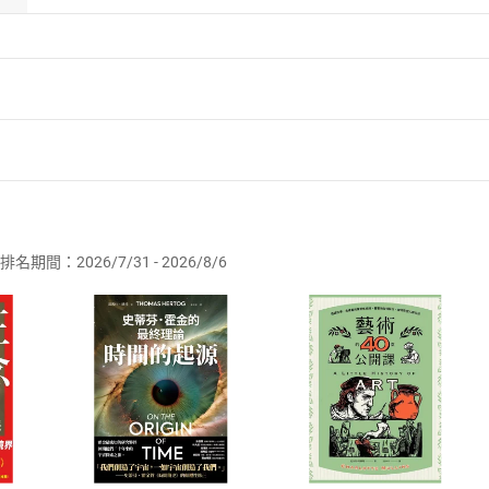
者保護法
第
19
條第
1
項後段
暨
通訊交易解除權合理例外情事適用
供即為完成之線上服務，經消費者事先同意始提供。」 之商品
排名期間：2026/7/31 - 2026/8/6
訂購本店鋪之商品即代表知悉本店鋪所銷售之商品為電子書，屬
取電子書，不得請求退貨退款。
品
放入
購物車
登入
帳號
欲取消訂單或辦理退貨時，請登入樂天市場，並於「我的訂單」
Shopping cart
Login
將依您的申請進行審核，待審核通過後將為您辦理退款事宜。
市場須以整筆訂單為單位進行取消/退貨，恕無法以單支商品取消
如何開始使用？
.選擇閱讀載具
Step2.